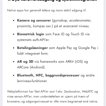
Native apps har generelt lettere og mere stabil adgang til:
Kamera og sensorer
(gyroskop, accelerometer,
proximity, kompas osv.) på et avanceret niveau.
Biometrisk login
som Face ID og Touch ID via
systemets auth-API’er.
Betalingsløsninger
som Apple Pay og Google Pay i
fuldt integreret form.
AR og 3D
via frameworks som ARKit (iOS) og
ARCore (Android).
Bluetooth, NFC, baggrundsprocesser
og andre
lavniveau-funktioner.
Webplatformen har fået API’er som f.eks. Geolocation, WebRTC og
visse sensor-API’er, men understøttelsen er ujævn på tværs af
browsere, og adgangsniveauet er ofte mere begrænset end native.