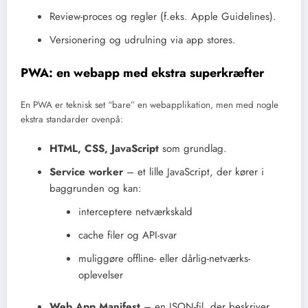
Review-proces og regler (f.eks. Apple Guidelines).
Versionering og udrulning via app stores.
PWA: en webapp med ekstra superkræfter
En PWA er teknisk set “bare” en webapplikation, men med nogle
ekstra standarder ovenpå:
HTML, CSS, JavaScript
som grundlag.
Service worker
– et lille JavaScript, der kører i
baggrunden og kan:
interceptere netværkskald
cache filer og API-svar
muliggøre offline- eller dårlig-netværks-
oplevelser
Web App Manifest
– en JSON-fil, der beskriver