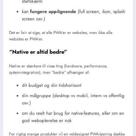
startskærm
kan
fungere app-lignende
(full screen, ikon, splash
screen osv.)
Det er fair at sige, at alle PWA’er er websites, men ikke alle
websites er PWA’er.
“Native er altid bedre”
Native er
stærkere
til visse ting (hardware, performance,
systemintegration), men “bedre” afhænger af:
dit budget og din tidshorisont
din målgruppe (desktop vs mobil, intern vs offentlig
osv.)
om du reelt har brug for native-features, eller om en
god weboplevelse er nok
For rigtig mange produkter vil en veldesignet PWA-løsning dække