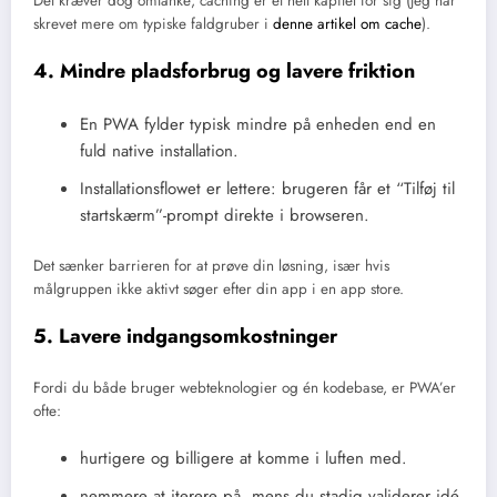
Det kræver dog omtanke; caching er et helt kapitel for sig (jeg har
skrevet mere om typiske faldgruber i
denne artikel om cache
).
4. Mindre pladsforbrug og lavere friktion
En PWA fylder typisk mindre på enheden end en
fuld native installation.
Installationsflowet er lettere: brugeren får et “Tilføj til
startskærm”-prompt direkte i browseren.
Det sænker barrieren for at prøve din løsning, især hvis
målgruppen ikke aktivt søger efter din app i en app store.
5. Lavere indgangsomkostninger
Fordi du både bruger webteknologier og én kodebase, er PWA’er
ofte:
hurtigere og billigere at komme i luften med.
nemmere at iterere på, mens du stadig validerer idé