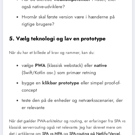
også native-udviklere?
Hvornår skal første version være i hænderne på
rigtige brugere?
5. Vælg teknologi og lav en prototype
Når du har et billede af krav og rammer, kan du:
vælge
PWA
(klassisk webstack) eller
native
(Swift/Kotlin osv.) som primær retning
bygge en
klikbar prototype
eller simpel proof-of-
concept
teste den på de enheder og netværksscenarier, der
er relevante
Når det gælder PWA-arkitektur og routing, er erfaringer fra SPA vs
klassisk serverrouting også ret relevante. Jeg har skrevet mere om
det i artiklerne om
SPA vs MPA
og
SPA-routing på Netlify/Vercel
.