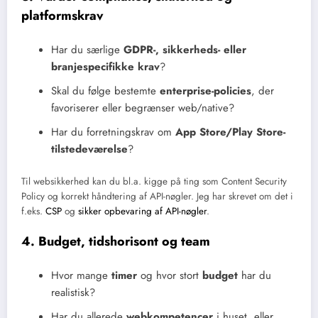
platformskrav
Har du særlige
GDPR-, sikkerheds- eller
branjespecifikke krav
?
Skal du følge bestemte
enterprise-policies
, der
favoriserer eller begrænser web/native?
Har du forretningskrav om
App Store/Play Store-
tilstedeværelse
?
Til websikkerhed kan du bl.a. kigge på ting som Content Security
Policy og korrekt håndtering af API-nøgler. Jeg har skrevet om det i
f.eks.
CSP
og
sikker opbevaring af API-nøgler
.
4. Budget, tidshorisont og team
Hvor mange
timer
og hvor stort
budget
har du
realistisk?
Har du allerede
webkompetencer
i huset, eller