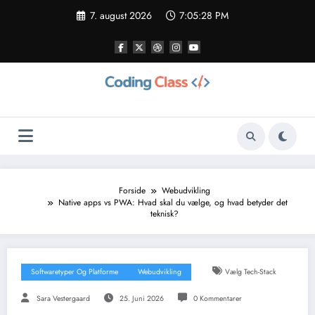
Videre
7. august 2026
7:05:29 PM
til
indhold
Forside
Webudvikling
Native apps vs PWA: Hvad skal du vælge, og hvad betyder det
teknisk?
Softwaretyper Og Platforme
Webudvikling
Vælg Tech-Stack
Sara Vestergaard
25. Juni 2026
0 Kommentarer