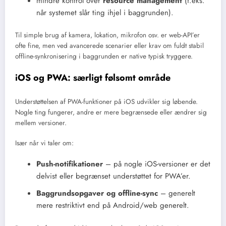
mindre kontrol over
resource management
(f.eks.
når systemet slår ting ihjel i baggrunden).
Til simple brug af kamera, lokation, mikrofon osv. er web-API’er
ofte fine, men ved avancerede scenarier eller krav om fuldt stabil
offline-synkronisering i baggrunden er native typisk tryggere.
iOS og PWA: særligt følsomt område
Understøttelsen af PWA-funktioner på iOS udvikler sig løbende.
Nogle ting fungerer, andre er mere begrænsede eller ændrer sig
mellem versioner.
Især når vi taler om:
Push-notifikationer
– på nogle iOS-versioner er det
delvist eller begrænset understøttet for PWA’er.
Baggrundsopgaver og offline-sync
– generelt
mere restriktivt end på Android/web generelt.