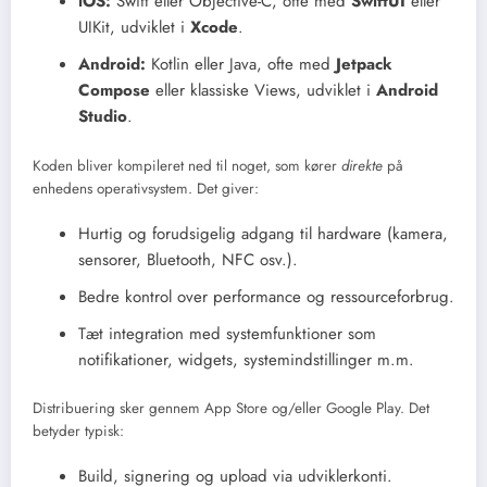
iOS:
Swift eller Objective-C, ofte med
SwiftUI
eller
UIKit, udviklet i
Xcode
.
Android:
Kotlin eller Java, ofte med
Jetpack
Compose
eller klassiske Views, udviklet i
Android
Studio
.
Koden bliver kompileret ned til noget, som kører
direkte
på
enhedens operativsystem. Det giver:
Hurtig og forudsigelig adgang til hardware (kamera,
sensorer, Bluetooth, NFC osv.).
Bedre kontrol over performance og ressourceforbrug.
Tæt integration med systemfunktioner som
notifikationer, widgets, systemindstillinger m.m.
Distribuering sker gennem App Store og/eller Google Play. Det
betyder typisk:
Build, signering og upload via udviklerkonti.