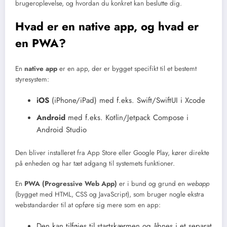
brugeroplevelse, og hvordan du konkret kan beslutte dig.
Hvad er en native app, og hvad er
en PWA?
En
native app
er en app, der er bygget specifikt til et bestemt
styresystem:
iOS
(iPhone/iPad) med f.eks. Swift/SwiftUI i Xcode
Android
med f.eks. Kotlin/Jetpack Compose i
Android Studio
Den bliver installeret fra App Store eller Google Play, kører direkte
på enheden og har tæt adgang til systemets funktioner.
En
PWA (Progressive Web App)
er i bund og grund en
webapp
(bygget med HTML, CSS og JavaScript), som bruger nogle ekstra
webstandarder til at opføre sig mere som en app:
Den kan tilføjes til startskærmen og åbnes i et separat