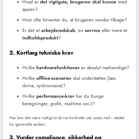
Hvad er
det vigtigste, brugeren skal kunne
med
appen?
Hvor ofte forventer du, at brugeren vender tilbage?
Er det et
arbejdsredskab
, en
service
eller mere et
indholdsprodukt
?
2. Kortlæg tekniske krav
Hvilke
hardwarefunktioner
er absolut nødvendige?
Hvilke
offline-scenarier
skal understøttes (læs,
skrive, synkronisere)?
Hvilke
performance-krav
har du (tunge
beregninger, grafik, real-time osv.)?
Her kan det være nyttigt at skrive konkrete use cases ned i stedet
for generelle ønsker.
3. Vurder compliance, sikkerhed og