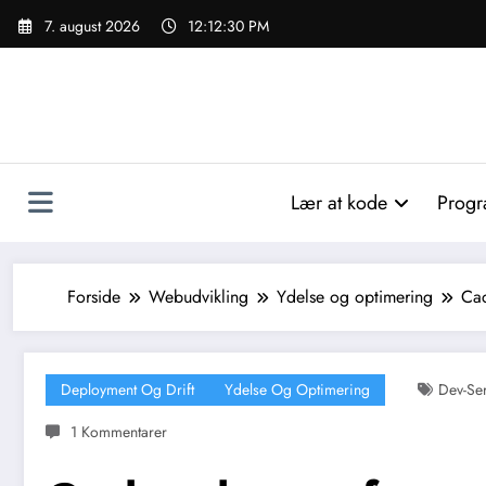
Videre
7. august 2026
12:12:31 PM
til
indhold
Lær at kode
Progr
Forside
Webudvikling
Ydelse og optimering
Cac
Deployment Og Drift
Ydelse Og Optimering
Dev-Se
1 Kommentarer