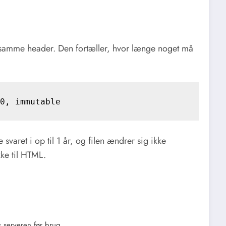
 samme header. Den fortæller, hvor længe noget må
aret i op til 1 år, og filen ændrer sig ikke
kke til HTML.
 serveren før brug.