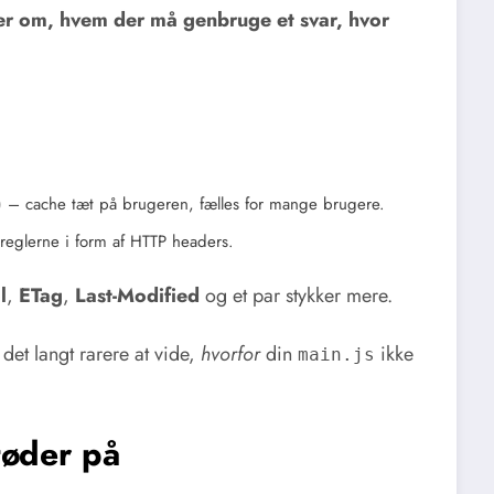
r om, hvem der må genbruge et svar, hvor
c.) – cache tæt på brugeren, fælles for mange brugere.
reglerne i form af HTTP headers.
l
,
ETag
,
Last-Modified
og et par stykker mere.
det langt rarere at vide,
hvorfor
din
ikke
main.js
tøder på