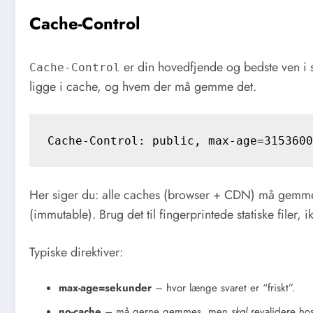
Cache-Control
er din hovedfjende og bedste ven i
Cache-Control
ligge i cache, og hvem der må gemme det.
Her siger du: alle caches (browser + CDN) må gemme sv
(immutable). Brug det til fingerprintede statiske filer, i
Typiske direktiver:
max-age=sekunder
– hvor længe svaret er “friskt”.
no-cache
– må gerne gemmes, men
skal
revalidere hos