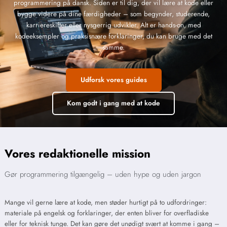
programmering på dansk. Siden er til dig, der vil lære at kode eller
bygge videre på dine færdigheder – som begynder, studerende,
karriereskifter eller nysgerrig udvikler. Alt er hands-on, med
kodeeksempler og praksisnære forklaringer, du kan bruge med det
samme.
Udforsk vores guides
Kom godt i gang med at kode
Vores redaktionelle mission
Gør programmering tilgængelig – uden hype og uden jargon
Mange vil gerne lære at kode, men støder hurtigt på to udfordringer:
materiale på engelsk og forklaringer, der enten bliver for overfladiske
eller for teknisk tunge. Det kan gøre det unødigt svært at komme i gang –