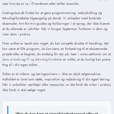
især hvis du er ny i IT-verdenen eller skifter branche.
Codingclass.dk findes for at gøre programmering, webudvikling og
teknologiforståelse tilgængelig på dansk. Vi arbejder med konkrete
eksempler, trin‑for‑trin‑guides og forklaringer i et sprog, der ikke kræver,
at du allerede er udvikler. Når vi bruger fagtermer, forklarer vi dem og
viser dem i praksis.
Hver artikel er tænkt som noget, du kan omsætte direkte til handling: det
kan være et lille program, du kan køre, en forbedring til et eksisterende
projekt eller et begreb, du endelig får styr på. Især i vores sektioner om at
lære at kode
og
IT- og teknologiforståelse
er målet, at du hurtigt kan prøve
ting af i din egen editor.
Siden er et videns‑ og læringsunivers – ikke en skjult salgsmaskine.
Indholdet er lavet som støtte, inspiration og vejledning til din egen læring.
Når vi anbefaler værktøjer eller ressourcer, er det fordi de virker i praksis,
ikke fordi vi skal sælge noget.
“Hvis du kan køre et simpelt kodeeksempel efter at