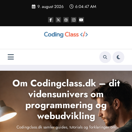
Videre
9. august 2026
6:04:48 AM
til
indhold
Om Codingclass.dk – dit
vidensunivers om
programmering og
webudvikling
Codingclass.dk samler guides, tutorials og forklaringer om