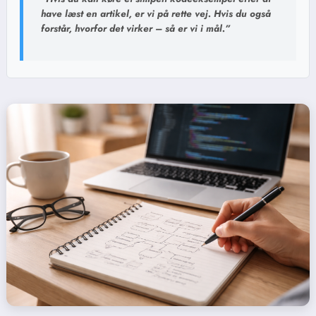
have læst en artikel, er vi på rette vej. Hvis du også
forstår, hvorfor det virker – så er vi i mål.”