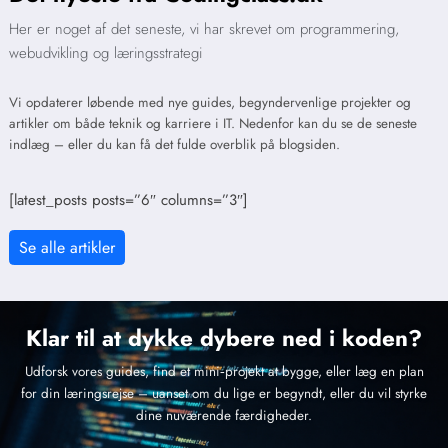
Her er noget af det seneste, vi har skrevet om programmering,
webudvikling og læringsstrategi
Vi opdaterer løbende med nye guides, begyndervenlige projekter og
artikler om både teknik og karriere i IT. Nedenfor kan du se de seneste
indlæg – eller du kan få det fulde overblik på blogsiden.
[latest_posts posts=”6″ columns=”3″]
Se alle artikler
Klar til at dykke dybere ned i koden?
Udforsk vores guides, find et mini‑projekt at bygge, eller læg en plan
for din læringsrejse – uanset om du lige er begyndt, eller du vil styrke
dine nuværende færdigheder.