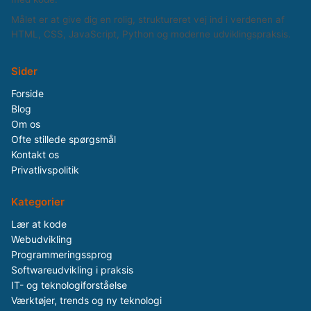
Målet er at give dig en rolig, struktureret vej ind i verdenen af
HTML, CSS, JavaScript, Python og moderne udviklingspraksis.
Sider
Forside
Blog
Om os
Ofte stillede spørgsmål
Kontakt os
Privatlivspolitik
Kategorier
Lær at kode
Webudvikling
Programmeringssprog
Softwareudvikling i praksis
IT- og teknologiforståelse
Værktøjer, trends og ny teknologi