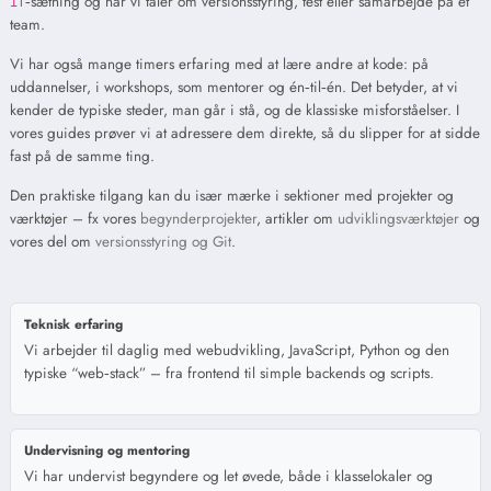
‑sætning og når vi taler om versionsstyring, test eller samarbejde på et
if
team.
Vi har også mange timers erfaring med at lære andre at kode: på
uddannelser, i workshops, som mentorer og én‑til‑én. Det betyder, at vi
kender de typiske steder, man går i stå, og de klassiske misforståelser. I
vores guides prøver vi at adressere dem direkte, så du slipper for at sidde
fast på de samme ting.
Den praktiske tilgang kan du især mærke i sektioner med projekter og
værktøjer – fx vores
begynderprojekter
, artikler om
udviklingsværktøjer
og
vores del om
versionsstyring og Git
.
Teknisk erfaring
Vi arbejder til daglig med webudvikling, JavaScript, Python og den
typiske “web‑stack” – fra frontend til simple backends og scripts.
Undervisning og mentoring
Vi har undervist begyndere og let øvede, både i klasselokaler og