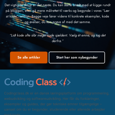
Det vigtigste skridt er det næste. Du kan starte bredt med at kigge rundt
på bloggen, eller gå mere målrettet til værks og begynde i vores “Lær
at kode”‑sektion. Begge veje fører videre til konkrete eksempler, kode
og øvelser, du kan prøve af med det samme.
“Lidt kode ofte slår meget kode sjældent. Vælg ét emne, og tag det
derfra.”
Se alle artikler
Start her som nybegynder
Codingclass.dk er en dansk læringsplatform om programmering,
webudvikling og softwareudvikling. Her får du forklaringer,
eksempler og guides, der gør tekniske emner tilgængelige –
uanset om du er begynder, studerende eller allerede arbejder
med kode.