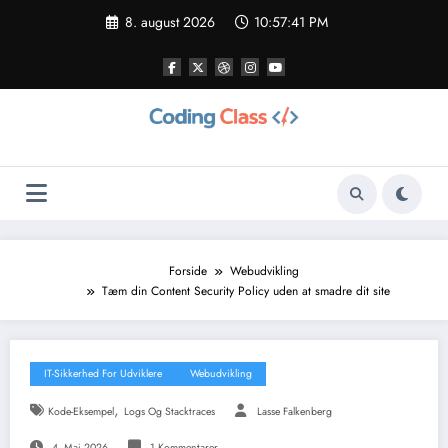
Videre
8. august 2026
10:57:42 PM
til
indhold
Forside
Webudvikling
Tæm din Content Security Policy uden at smadre dit site
IT-Sikkerhed For Udviklere
Webudvikling
,
Kode-Eksempel
Logs Og Stacktraces
Lasse Falkenberg
4. Maj 2026
1 Kommentarer