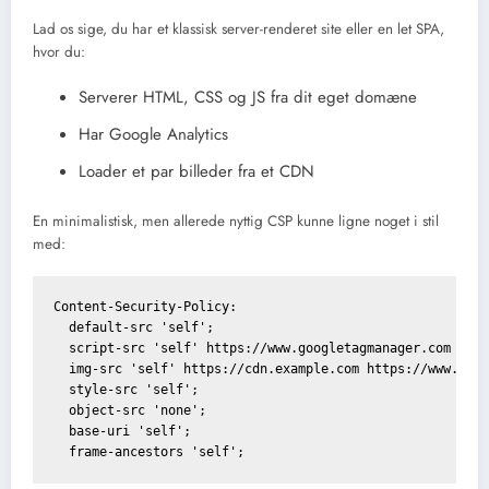
Lad os sige, du har et klassisk server-renderet site eller en let SPA,
hvor du:
Serverer HTML, CSS og JS fra dit eget domæne
Har Google Analytics
Loader et par billeder fra et CDN
En minimalistisk, men allerede nyttig CSP kunne ligne noget i stil
med:
Content-Security-Policy: 

  default-src 'self';

  script-src 'self' https://www.googletagmanager.com http
  img-src 'self' https://cdn.example.com https://www.goog
  style-src 'self';

  object-src 'none';

  base-uri 'self';
