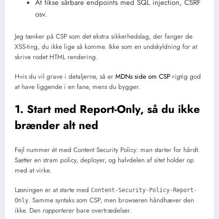
At fikse sårbare endpoints med SQL injection, CSRF
osv.
Jeg tænker på CSP som det ekstra sikkerhedslag, der fanger de
XSS-ting, du ikke lige så komme. Ikke som en undskyldning for at
skrive rodet HTML rendering.
Hvis du vil grave i detaljerne, så er
MDNs side om CSP
rigtig god
at have liggende i en fane, mens du bygger.
1. Start med Report-Only, så du ikke
brænder alt ned
Fejl nummer ét med Content Security Policy: man starter for hårdt.
Sætter en stram policy, deployer, og halvdelen af sitet holder op
med at virke.
Løsningen er at starte med
Content-Security-Policy-Report-
. Samme syntaks som CSP, men browseren håndhæver den
Only
ikke. Den
rapporterer
bare overtrædelser.