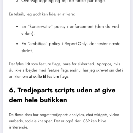
Overvåg logning og fejl de første par dage.
En teknik, jeg godt kan lide, er at køre:
En “konservativ” policy i enforcement (den du ved
virker).
En “ambitiøs” policy i Report-Only, der tester næste
skridt.
Det føles lidt som feature flags, bare for sikkerhed. Apropos, hvis
du ikke arbejder med feature flags endnu, har jeg skrevet om det i
artiklen
om at skifte til feature flags
.
6. Tredjeparts scripts uden at give
dem hele butikken
De fleste sites har noget tredjepart: analytics, chat widgets, video
embeds, sociale knapper. Det er også der, CSP kan blive
irriterende.