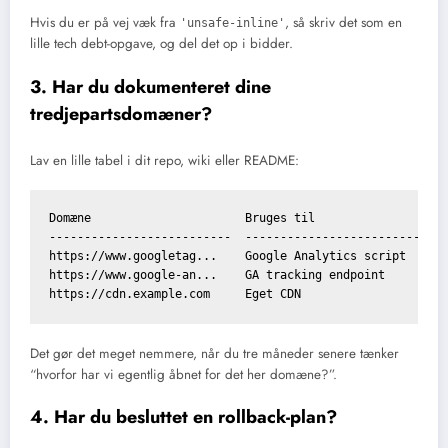
Hvis du er på vej væk fra
, så skriv det som en
'unsafe-inline'
lille tech debt-opgave, og del det op i bidder.
3. Har du dokumenteret dine
tredjepartsdomæner?
Lav en lille tabel i dit repo, wiki eller README:
Domæne                      Bruges til                  D
--------------------------  --------------------------  -
https://www.googletag...    Google Analytics script     s
https://www.google-an...    GA tracking endpoint        c
Det gør det meget nemmere, når du tre måneder senere tænker
“hvorfor har vi egentlig åbnet for det her domæne?”.
4. Har du besluttet en rollback-plan?