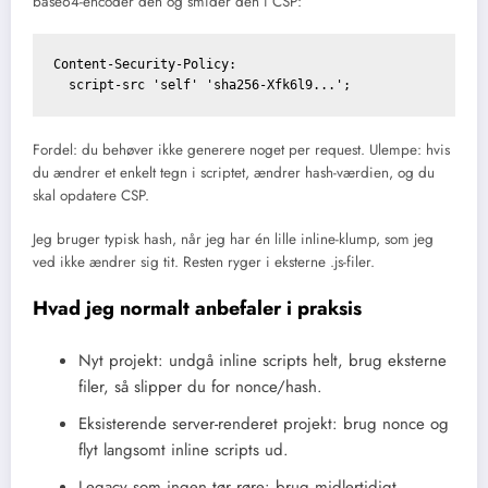
base64-encoder den og smider den i CSP:
Content-Security-Policy:

Fordel: du behøver ikke generere noget per request. Ulempe: hvis
du ændrer et enkelt tegn i scriptet, ændrer hash-værdien, og du
skal opdatere CSP.
Jeg bruger typisk hash, når jeg har én lille inline-klump, som jeg
ved ikke ændrer sig tit. Resten ryger i eksterne .js-filer.
Hvad jeg normalt anbefaler i praksis
Nyt projekt: undgå inline scripts helt, brug eksterne
filer, så slipper du for nonce/hash.
Eksisterende server-renderet projekt: brug nonce og
flyt langsomt inline scripts ud.
Legacy som ingen tør røre: brug midlertidigt