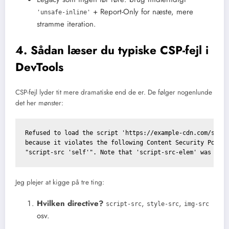
+ Report-Only for næste, mere
'unsafe-inline'
stramme iteration.
4. Sådan læser du typiske CSP-fejl i
DevTools
CSP-fejl lyder tit mere dramatiske end de er. De følger nogenlunde
det her mønster:
Refused to load the script 'https://example-cdn.com/scrip
because it violates the following Content Security Policy
"script-src 'self'". Note that 'script-src-elem' was not
Jeg plejer at kigge på tre ting:
Hvilken directive?
,
,
script-src
style-src
img-src
osv.