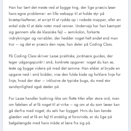
Han har lært det meste ved at bygge ting, der lige præcis løser
hans egne problemer: en lille webapp til at holde styr på
brætspilsaftener, et script til at rydde op i rodede mapper, eller en
enkel side til at dele noter med venner. Undervejs har han kæmpet
sig gennem alle de klassiske fejl – semikolon, forkerte
indrykninger og variabler, der hedder noget helt andet end man
tror – og det er præcis den rejse, han deler på Coding Class.
På Coding Class skriver Lasse praktiske, jordnære guides, der
tager udgangspunkt i små, konkrete opgaver: noget du kan se,
teste og bygge videre på med det samme. Han elsker at bryde en
opgave ned i små bidder, vise den fulde kode og forklare linje for
linje, hvad der sker – inklusive de typiske bugs, du med stor
sandsynlighed også støder på.
For Lasse handler kodning ikke om flotte titler eller store ord, men
om følelsen af at få noget til at virke – og om at du som læser kan
gå derfra med noget, du selv har bygget. Hvis du kan kende
glæden ved at få en fejl til endelig at forsvinde, er du lige på
bølgelængde med hans måde at lære fra sig på.