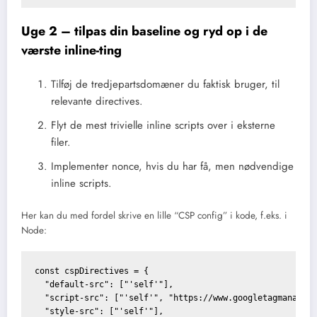
Uge 2 – tilpas din baseline og ryd op i de
værste inline-ting
Tilføj de tredjepartsdomæner du faktisk bruger, til
relevante directives.
Flyt de mest trivielle inline scripts over i eksterne
filer.
Implementer nonce, hvis du har få, men nødvendige
inline scripts.
Her kan du med fordel skrive en lille “CSP config” i kode, f.eks. i
Node:
const cspDirectives = {

  "default-src": ["'self'"],

  "script-src": ["'self'", "https://www.googletagmanager.
  "style-src": ["'self'"],
