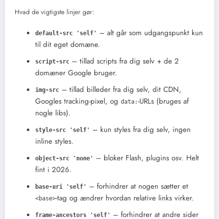
Hvad de vigtigste linjer gør:
– alt går som udgangspunkt kun
default-src 'self'
til dit eget domæne.
– tillad scripts fra dig selv + de 2
script-src
domæner Google bruger.
– tillad billeder fra dig selv, dit CDN,
img-src
Googles tracking-pixel, og
-URLs (bruges af
data:
nogle libs).
– kun styles fra dig selv, ingen
style-src 'self'
inline styles.
– bloker Flash, plugins osv. Helt
object-src 'none'
fint i 2026.
– forhindrer at nogen sætter et
base-uri 'self'
-tag og ændrer hvordan relative links virker.
<base>
– forhindrer at andre sider
frame-ancestors 'self'