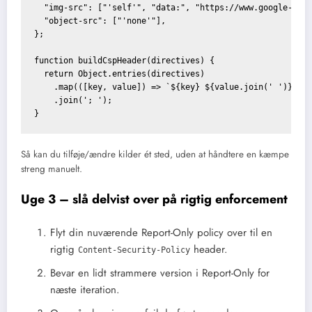
  "img-src": ["'self'", "data:", "https://www.google-anal
  "object-src": ["'none'"],

};

function buildCspHeader(directives) {

  return Object.entries(directives)

    .map(([key, value]) => `${key} ${value.join(' ')}`)

    .join('; ');

Så kan du tilføje/ændre kilder ét sted, uden at håndtere en kæmpe
streng manuelt.
Uge 3 – slå delvist over på rigtig enforcement
Flyt din nuværende Report-Only policy over til en
rigtig
header.
Content-Security-Policy
Bevar en lidt strammere version i Report-Only for
næste iteration.