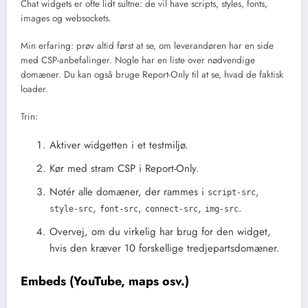
Chat widgets er ofte lidt sultne: de vil have scripts, styles, fonts,
images og websockets.
Min erfaring: prøv altid først at se, om leverandøren har en side
med CSP-anbefalinger. Nogle har en liste over nødvendige
domæner. Du kan også bruge Report-Only til at se, hvad de faktisk
loader.
Trin:
Aktiver widgetten i et testmiljø.
Kør med stram CSP i Report-Only.
Notér alle domæner, der rammes i
,
script-src
,
,
,
.
style-src
font-src
connect-src
img-src
Overvej, om du virkelig har brug for den widget,
hvis den kræver 10 forskellige tredjepartsdomæner.
Embeds (YouTube, maps osv.)