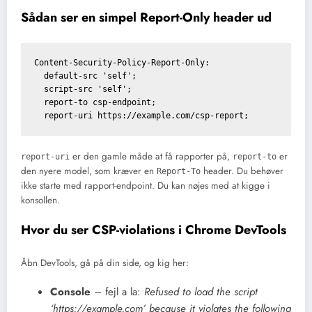
Sådan ser en simpel Report-Only header ud
Content-Security-Policy-Report-Only: 

  default-src 'self';

  script-src 'self';

  report-to csp-endpoint;

er den gamle måde at få rapporter på,
er
report-uri
report-to
den nyere model, som kræver en
header. Du behøver
Report-To
ikke starte med rapport-endpoint. Du kan nøjes med at kigge i
konsollen.
Hvor du ser CSP-violations i Chrome DevTools
Åbn DevTools, gå på din side, og kig her:
Console
– fejl a la:
Refused to load the script
‘https://example.com’ because it violates the following