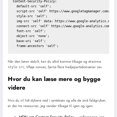
Content-Security-Policy:

  default-src 'self';

  script-src 'self' https://www.googletagmanager.com;

  style-src 'self';

  img-src 'self' data: https://www.google-analytics.com;

  connect-src 'self' https://www.google-analytics.com;

  font-src 'self';

  object-src 'none';

  base-uri 'self';

Når den kører stabilt, kan du altid komme tilbage og stramme
, tilføje nonces, fjerne flere tredjepartsdomæner osv.
style-src
Hvor du kan læse mere og bygge
videre
Hvis du vil lidt dybere ned i syntaksen og alle de små faldgruber,
er der tre ressourcer, jeg vender tilbage til igen og igen:
MDN om Content Security Policy
– referencen jeg