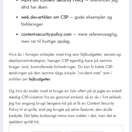
altid har åben.
web.dev-artiklen om CSP
– gode eksempler og
forklaringer.
content-security-policy.com
– mere referenceagtig,
men rar til hurtige opslag.
Hvis du i forvejen arbejder med ting som fejlbudgetter, secrets og
deployment-strategier, hænger CSP egentlig bare på samme
knage: små, kontrollerede forbedringer. Du kan fx koble CSP-
ændringer på den samme slags simple “incident note” som i
artiklen om
fejlbudgetter
.
Og hvis du ender med at bruge en halv aften på at jagte en enkelt
stædig CSP-violation fra en gammel embed, så er du i fint selskab.
Jeg har engang brugt længere tid på at få en Content Security
Policy til at spille, end jeg brugte på selve featuret, den skulle
beskytte. Det føles åndssvagt mens man sidder i det, men det er
sjældent spildt tid.