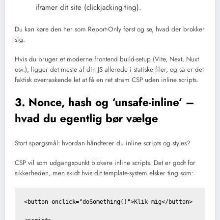
iframer dit site (clickjacking-ting).
Du kan køre den her som Report-Only først og se, hvad der brokker
sig.
Hvis du bruger et moderne frontend build-setup (Vite, Next, Nuxt
osv.), ligger det meste af din JS allerede i statiske filer, og så er det
faktisk overraskende let at få en ret stram CSP uden inline scripts.
3. Nonce, hash og ‘unsafe-inline’ –
hvad du egentlig bør vælge
Stort spørgsmål: hvordan håndterer du inline scripts og styles?
CSP vil som udgangspunkt blokere inline scripts. Det er godt for
sikkerheden, men skidt hvis dit template-system elsker ting som:
<button onclick="doSomething()">Klik mig</button>
