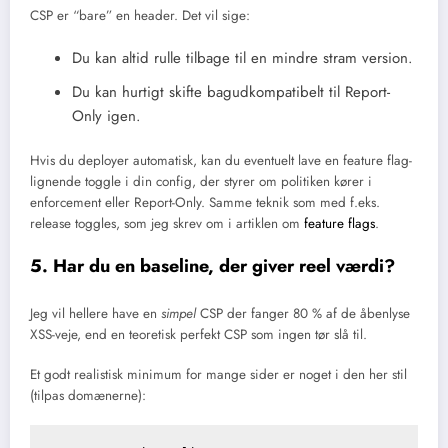
CSP er “bare” en header. Det vil sige:
Du kan altid rulle tilbage til en mindre stram version.
Du kan hurtigt skifte bagudkompatibelt til Report-
Only igen.
Hvis du deployer automatisk, kan du eventuelt lave en feature flag-
lignende toggle i din config, der styrer om politiken kører i
enforcement eller Report-Only. Samme teknik som med f.eks.
release toggles, som jeg skrev om i artiklen om
feature flags
.
5. Har du en baseline, der giver reel værdi?
Jeg vil hellere have en
simpel
CSP der fanger 80 % af de åbenlyse
XSS-veje, end en teoretisk perfekt CSP som ingen tør slå til.
Et godt realistisk minimum for mange sider er noget i den her stil
(tilpas domænerne):