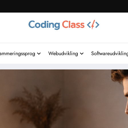
ammeringssprog
Webudvikling
Softwareudviklin