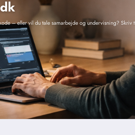
.dk
m kode – eller vil du tale samarbejde og undervisning? Skriv t