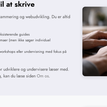
l at skrive
rammering og webudvikling. Du er altid
f eksisterende guides
temaer (men ikke søger individuel
 workshops eller undervisning med fokus på
or udviklere og undervisere læser med.
g, kan du læse siden
Om os
.