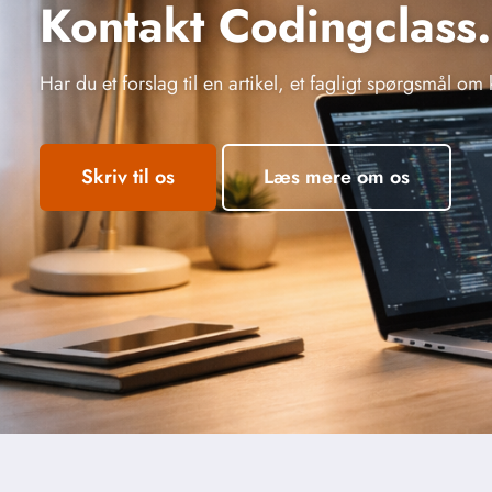
Kontakt Codingclass
Har du et forslag til en artikel, et fagligt spørgsmål o
Skriv til os
Læs mere om os