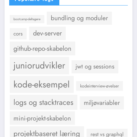
bundling og moduler
bootcamp-deltagere
dev-server
cors
github-repo-skabelon
juniorudvikler
jwt og sessions
kode-eksempel
kodeinterview-øvelser
logs og stacktraces
miljøvariabler
mini-projekt-skabelon
projektbaseret læring
rest vs graphql