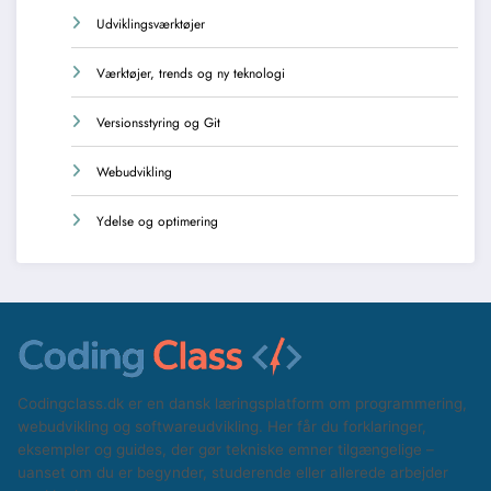
Udviklingsværktøjer
Værktøjer, trends og ny teknologi
Versionsstyring og Git
Webudvikling
Ydelse og optimering
Codingclass.dk er en dansk læringsplatform om programmering,
webudvikling og softwareudvikling. Her får du forklaringer,
eksempler og guides, der gør tekniske emner tilgængelige –
uanset om du er begynder, studerende eller allerede arbejder