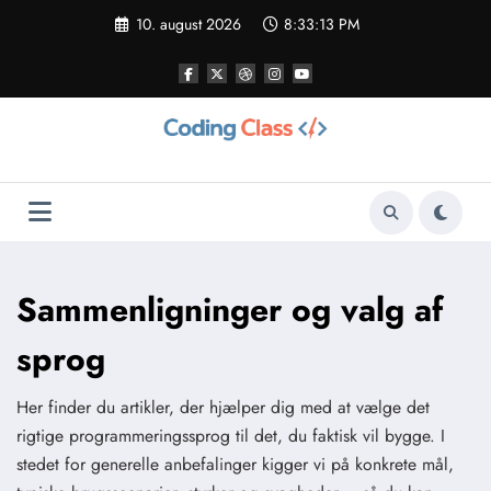
Videre
10. august 2026
8:33:14 PM
til
indhold
Sammenligninger og valg af
sprog
Her finder du artikler, der hjælper dig med at vælge det
rigtige programmeringssprog til det, du faktisk vil bygge. I
stedet for generelle anbefalinger kigger vi på konkrete mål,