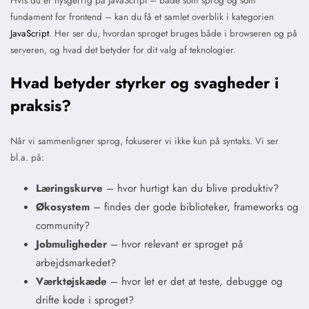
Hvis du er nysgerrig på JavaScript – både som sprog og som
fundament for frontend – kan du få et samlet overblik i kategorien
JavaScript
. Her ser du, hvordan sproget bruges både i browseren og på
serveren, og hvad det betyder for dit valg af teknologier.
Hvad betyder styrker og svagheder i
praksis?
Når vi sammenligner sprog, fokuserer vi ikke kun på syntaks. Vi ser
bl.a. på:
Læringskurve
– hvor hurtigt kan du blive produktiv?
Økosystem
– findes der gode biblioteker, frameworks og
community?
Jobmuligheder
– hvor relevant er sproget på
arbejdsmarkedet?
Værktøjskæde
– hvor let er det at teste, debugge og
drifte kode i sproget?