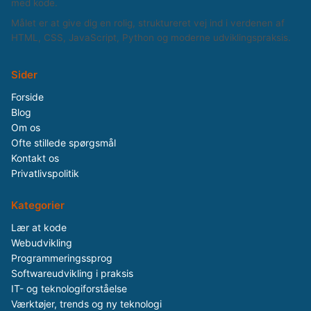
med kode.
Målet er at give dig en rolig, struktureret vej ind i verdenen af
HTML, CSS, JavaScript, Python og moderne udviklingspraksis.
Sider
Forside
Blog
Om os
Ofte stillede spørgsmål
Kontakt os
Privatlivspolitik
Kategorier
Lær at kode
Webudvikling
Programmeringssprog
Softwareudvikling i praksis
IT- og teknologiforståelse
Værktøjer, trends og ny teknologi