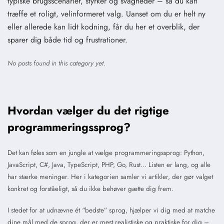
typiske brugsscenarier, styrker og svagheder – så du kan
træffe et roligt, velinformeret valg. Uanset om du er helt ny
eller allerede kan lidt kodning, får du her et overblik, der
sparer dig både tid og frustrationer.
No posts found in this category yet.
Hvordan vælger du det rigtige
programmeringssprog?
Det kan føles som en jungle at vælge programmeringssprog: Python,
JavaScript, C#, Java, TypeScript, PHP, Go, Rust… Listen er lang, og alle
har stærke meninger. Her i kategorien samler vi artikler, der gør valget
konkret og forståeligt, så du ikke behøver gætte dig frem.
I stedet for at udnævne ét “bedste” sprog, hjælper vi dig med at matche
dine mål med de sprog, der er mest realistiske og praktiske for dig –