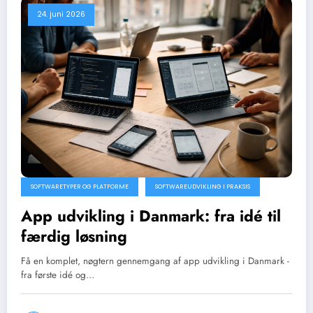
24. juni 2026
SOFTWARETYPER OG PLATFORME
SOFTWAREUDVIKLING I PRAKSIS
App udvikling i Danmark: fra idé til
færdig løsning
Få en komplet, nøgtern gennemgang af app udvikling i Danmark -
fra første idé og…