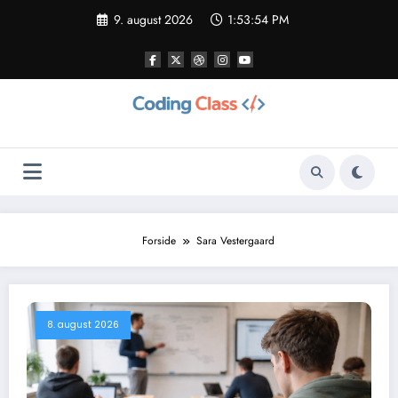
Videre
9. august 2026
1:53:55 PM
til
indhold
Forside
Sara Vestergaard
8. august 2026