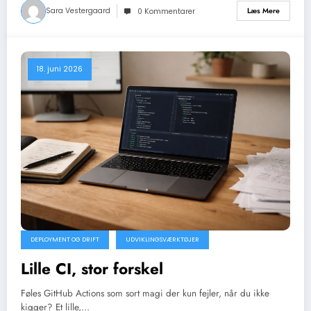
Sara Vestergaard
Læs Mere
0 Kommentarer
18. juni 2026
DEPLOYMENT OG DRIFT
UDVIKLINGSVÆRKTØJER
Lille CI, stor forskel
Føles GitHub Actions som sort magi der kun fejler, når du ikke
kigger? Et lille,…