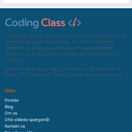
Codingclass.dk er en dansk læringsplatform om programmering,
webudvikling og softwareudvikling. Her får du forklaringer,
eksempler og guides, der gør tekniske emner tilgængelige –
uanset om du er begynder, studerende eller allerede arbejder
med kode.
Målet er at give dig en rolig, struktureret vej ind i verdenen af
HTML, CSS, JavaScript, Python og moderne udviklingspraksis.
Sider
Forside
Blog
Om os
Ofte stillede spørgsmål
Kontakt os