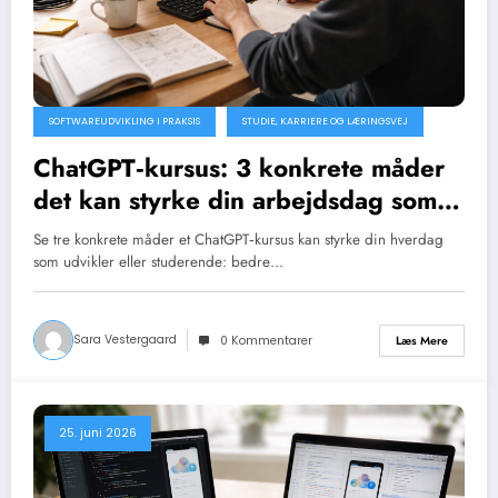
SOFTWAREUDVIKLING I PRAKSIS
STUDIE, KARRIERE OG LÆRINGSVEJ
ChatGPT‑kursus: 3 konkrete måder
det kan styrke din arbejdsdag som
udvikler eller studerende
Se tre konkrete måder et ChatGPT‑kursus kan styrke din hverdag
som udvikler eller studerende: bedre…
Sara Vestergaard
Læs Mere
0 Kommentarer
25. juni 2026