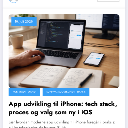
10. juli 2026
KOM GODT I GANG
SOFTWAREUDVIKLING I PRAKSIS
App udvikling til iPhone: tech stack,
proces og valg som ny i iOS
Lær hvordan moderne app udvikling til iPhone foregår i praksis:
hvilke teknologier du bruger (Swift,…