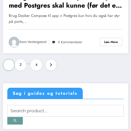
med Postgres skal kunne (før det er
værd at bruge)
Brug Docker Compose til app + Postgres kun hvis du også har styr
på ports,…
Sara Vestergaard
Læs Mere
0 Kommentarer
Indlægsinddeling
…
1
2
4
Søg i guides og tutorials