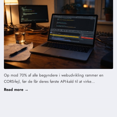
Op mod 70% af alle begyndere i webudvikling rammer en
CORS-fejl, før de får deres første API-kald til at virke…
Read more →