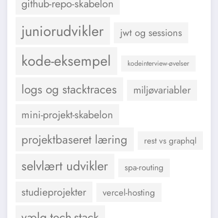
github-repo-skabelon
juniorudvikler
jwt og sessions
kode-eksempel
kodeinterview-øvelser
logs og stacktraces
miljøvariabler
mini-projekt-skabelon
projektbaseret læring
rest vs graphql
selvlært udvikler
spa-routing
studieprojekter
vercel-hosting
vælg tech-stack