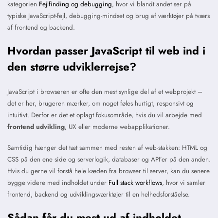
kategorien
Fejlfinding og debugging
, hvor vi blandt andet ser på
typiske JavaScript-fejl, debugging-mindset og brug af værktøjer på tværs
af frontend og backend.
Hvordan passer JavaScript til web ind i
den større udviklerrejse?
JavaScript i browseren er ofte den mest synlige del af et webprojekt –
det er her, brugeren mærker, om noget føles hurtigt, responsivt og
intuitivt. Derfor er det et oplagt fokusområde, hvis du vil arbejde med
frontend udvikling
, UX eller moderne webapplikationer.
Samtidig hænger det tæt sammen med resten af web-stakken: HTML og
CSS på den ene side og serverlogik, databaser og API’er på den anden.
Hvis du gerne vil forstå hele kæden fra browser til server, kan du senere
bygge videre med indholdet under
Full stack workflows
, hvor vi samler
frontend, backend og udviklingsværktøjer til en helhedsforståelse.
Sådan får du mest ud af indholdet