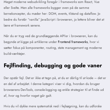
Meget moderne webudvikling foregår i frameworks som React, Vue
eller Svelte. Men alle frameworks bygger oven på de samme
kernekoncepter, du møder her: DOM, events, tilstand og dataflow. Jo
bedre du forstår “vanilla” JavaScript i browseren, jo lettere bliver det at
lære et framework senere.
Når du er tryg ved de grundlæggende API’er i browseren, kan du
begynde at kigge på artiklerne under
Frontend frameworks
, hvor vi
sætter fokus på komponenter, routing, state management og moderne
build-værktøjer.
Fejlfinding, debugging og gode vaner
Der opstår fejl. Det er ikke et tegn på, at du er dårlig til at kode – det er
en del af arbejdet. I denne kategori viser vi dig, hvordan du bruger
browserens DevTools, console-logging og enkle strategier til at finde ud
af,
hvor
og
hvorfor
noget går galt.
Hvis du vil dykke mere systematisk ned i fejlsøgning, kan du udforske