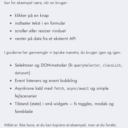
kan for eksempel være, når en bruger:
klikker på en knap
indtaster tekst i en formular
scroller eller resizer vinduet
venter på data fra et eksternt API
I guiderne her gennemgår vi typiske mønstre, du bruger igen og igen:
Selektorer og DOM-metoder (fx
,
,
querySelector
classList
)
dataset
Event listeners og event bubbling
Asynkrone kald med
,
og simple
fetch
async/await
fejlscenarier
Tilstand (state) i små widgets – fx toggles, modals og
faneblade
Målet er ikke bare, at du kan kopiere et eksempel, men at du forstår,