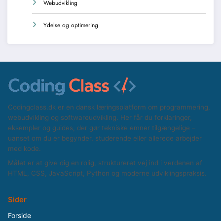
Webudvikling
Ydelse og optimering
Codingclass.dk er en dansk læringsplatform om programmering,
webudvikling og softwareudvikling. Her får du forklaringer,
eksempler og guides, der gør tekniske emner tilgængelige –
uanset om du er begynder, studerende eller allerede arbejder
med kode.
Målet er at give dig en rolig, struktureret vej ind i verdenen af
HTML, CSS, JavaScript, Python og moderne udviklingspraksis.
Sider
Forside