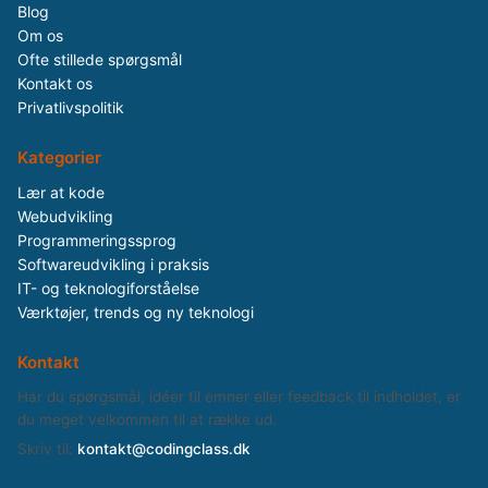
Blog
Om os
Ofte stillede spørgsmål
Kontakt os
Privatlivspolitik
Kategorier
Lær at kode
Webudvikling
Programmeringssprog
Softwareudvikling i praksis
IT- og teknologiforståelse
Værktøjer, trends og ny teknologi
Kontakt
Har du spørgsmål, idéer til emner eller feedback til indholdet, er
du meget velkommen til at række ud.
Skriv til:
kontakt@codingclass.dk