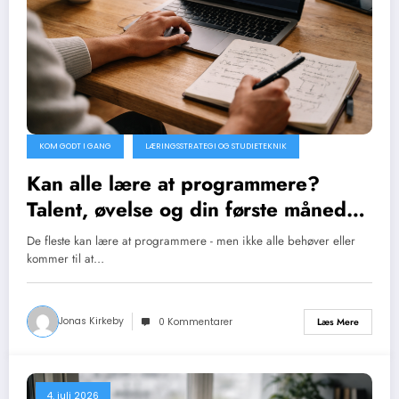
KOM GODT I GANG
LÆRINGSSTRATEGI OG STUDIETEKNIK
Kan alle lære at programmere?
Talent, øvelse og din første måned
med kode
De fleste kan lære at programmere - men ikke alle behøver eller
kommer til at…
Jonas Kirkeby
Læs Mere
0 Kommentarer
4. juli 2026