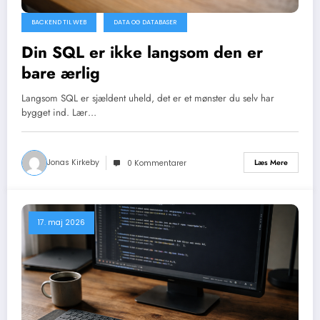
BACKEND TIL WEB
DATA OG DATABASER
Din SQL er ikke langsom den er
bare ærlig
Langsom SQL er sjældent uheld, det er et mønster du selv har
bygget ind. Lær…
Jonas Kirkeby
Læs Mere
0 Kommentarer
17. maj 2026