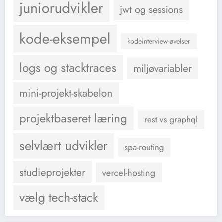
juniorudvikler
jwt og sessions
kode-eksempel
kodeinterview-øvelser
logs og stacktraces
miljøvariabler
mini-projekt-skabelon
projektbaseret læring
rest vs graphql
selvlært udvikler
spa-routing
studieprojekter
vercel-hosting
vælg tech-stack