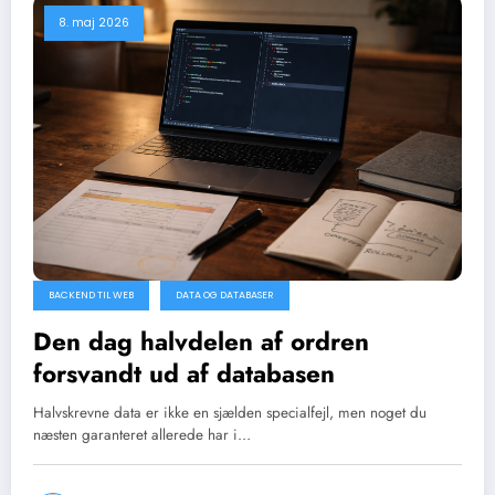
8. maj 2026
BACKEND TIL WEB
DATA OG DATABASER
Den dag halvdelen af ordren
forsvandt ud af databasen
Halvskrevne data er ikke en sjælden specialfejl, men noget du
næsten garanteret allerede har i…