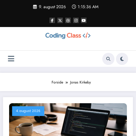
Videre
9. august 2026
1:15:38 AM
til
indhold
Forside
Jonas Kirkeby
4. august 2026