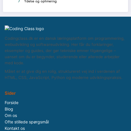
Ydelse og optimering
Codingclass.dk er en dansk læringsplatform om programmering,
webudvikling og softwareudvikling. Her får du forklaringer,
eksempler og guides, der gør tekniske emner tilgængelige –
uanset om du er begynder, studerende eller allerede arbejder
med kode.
Målet er at give dig en rolig, struktureret vej ind i verdenen af
HTML, CSS, JavaScript, Python og moderne udviklingspraksis.
Sider
Forside
Blog
Om os
Ofte stillede spørgsmål
Kontakt os