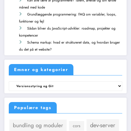
Kan alle lære at programmere? Talent, øvelse og din første
måned med kode
Grundlæggende programmering: FAQ om variabler, loops,
funktioner og fejl
Sådan bliver du JavaScript‑udvikler: roadmap, projekter og
kompetencer
Schema markup: hvad er struktureret data, og hvordan bruger
du det på et website?
Emner og kategorier
Emner
og
kategorier
Populære tags
dev-server
bundling og moduler
cors