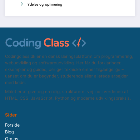
Ydelse og optimering
Codingclass.dk er en dansk læringsplatform om programmering,
webudvikling og softwareudvikling. Her får du forklaringer,
eksempler og guides, der gør tekniske emner tilgængelige –
uanset om du er begynder, studerende eller allerede arbejder
med kode.
Målet er at give dig en rolig, struktureret vej ind i verdenen af
HTML, CSS, JavaScript, Python og moderne udviklingspraksis.
Sider
Forside
Blog
Om os