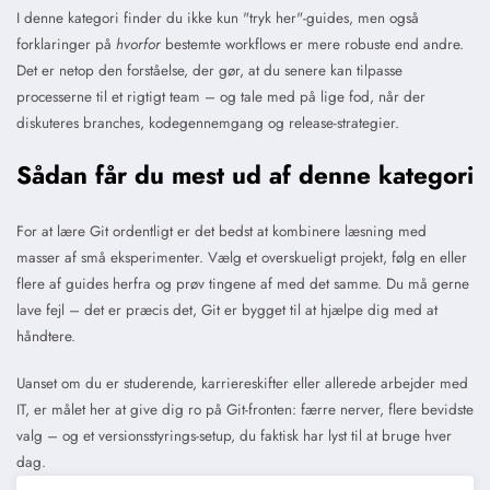
I denne kategori finder du ikke kun "tryk her"-guides, men også
forklaringer på
hvorfor
bestemte workflows er mere robuste end andre.
Det er netop den forståelse, der gør, at du senere kan tilpasse
processerne til et rigtigt team – og tale med på lige fod, når der
diskuteres branches, kodegennemgang og release-strategier.
Sådan får du mest ud af denne kategori
For at lære Git ordentligt er det bedst at kombinere læsning med
masser af små eksperimenter. Vælg et overskueligt projekt, følg en eller
flere af guides herfra og prøv tingene af med det samme. Du må gerne
lave fejl – det er præcis det, Git er bygget til at hjælpe dig med at
håndtere.
Uanset om du er studerende, karriereskifter eller allerede arbejder med
IT, er målet her at give dig ro på Git-fronten: færre nerver, flere bevidste
valg – og et versionsstyrings-setup, du faktisk har lyst til at bruge hver
dag.