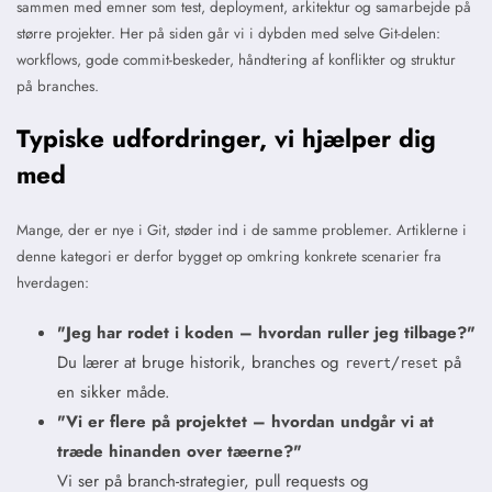
sammen med emner som test, deployment, arkitektur og samarbejde på
større projekter. Her på siden går vi i dybden med selve Git-delen:
workflows, gode commit-beskeder, håndtering af konflikter og struktur
på branches.
Typiske udfordringer, vi hjælper dig
med
Mange, der er nye i Git, støder ind i de samme problemer. Artiklerne i
denne kategori er derfor bygget op omkring konkrete scenarier fra
hverdagen:
"Jeg har rodet i koden – hvordan ruller jeg tilbage?"
Du lærer at bruge historik, branches og
/
på
revert
reset
en sikker måde.
"Vi er flere på projektet – hvordan undgår vi at
træde hinanden over tæerne?"
Vi ser på branch-strategier, pull requests og