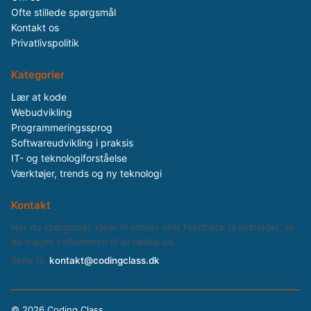
Ofte stillede spørgsmål
Kontakt os
Privatlivspolitik
Kategorier
Lær at kode
Webudvikling
Programmeringssprog
Softwareudvikling i praksis
IT- og teknologiforståelse
Værktøjer, trends og ny teknologi
Kontakt
Har du spørgsmål, idéer til emner eller feedback til indholdet, er
du meget velkommen til at række ud.
Skriv til:
kontakt@codingclass.dk
©
2026 Coding Class