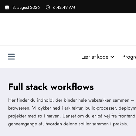
Videre
8. august 2026
6:42:50 AM
til
indhold
Lær at kode
Progr
Full stack workflows
Her finder du indhold, der binder hele webstakken sammen – fra
browseren. Vi dykker ned i arkitektur, build-processer, deploy
projekter med ro i maven. Uanset om du er på vej fra frontend t
gennemgange af, hvordan delene spiller sammen i praksis.