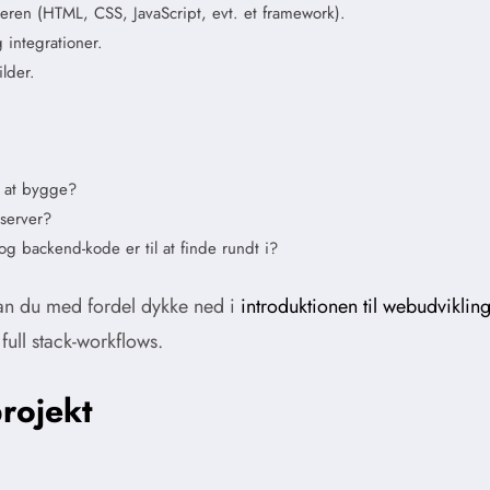
ren (HTML, CSS, JavaScript, evt. et framework).
 integrationer.
lder.
m at bygge?
 server?
g backend-kode er til at finde rundt i?
kan du med fordel dykke ned i
introduktionen til webudviklin
 full stack-workflows.
projekt