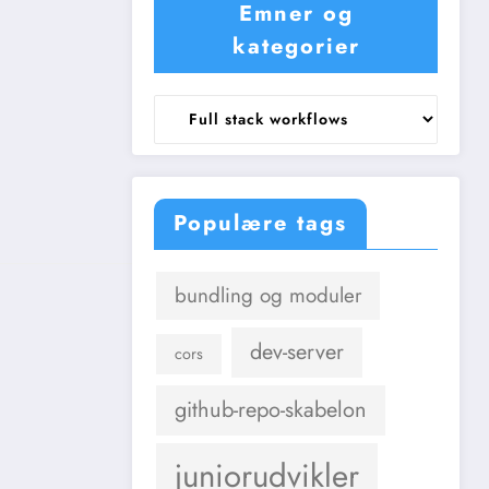
Emner og
kategorier
Emner
og
kategorier
Populære tags
bundling og moduler
dev-server
cors
github-repo-skabelon
juniorudvikler