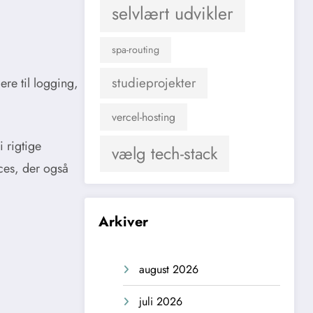
selvlært udvikler
spa-routing
studieprojekter
re til logging,
vercel-hosting
 rigtige
vælg tech-stack
oces, der også
Arkiver
august 2026
juli 2026