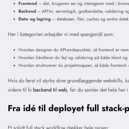
Frontend
– det, brugeren ser og interagerer med i browse
Backend
– API'er, serverlogik, godkendelse, validering og
Data- og lagring
– databaser, filer, caches og andre dataki
Her i kategorien arbejder vi med spørgsmål som:
Hvordan designer du API-endepunkter, så frontend er ne
Hvordan håndterer du fejl og validering på både klient og
Hvordan strukturerer du projektmapper, så både frontend- o
Hvis du først vil styrke dine grundlæggende webskills, 
videre til fx
backend til web
, før du samler det hele her i
Fra idé til deployet full stack-
Et solidt full stack workflow dækker hele rejsen: