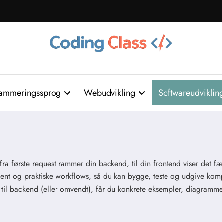
ammeringssprog
Webudvikling
Softwareudviklin
 første request rammer din backend, til din frontend viser det fær
ment og praktiske workflows, så du kan bygge, teste og udgive kompl
il backend (eller omvendt), får du konkrete eksempler, diagrammer o