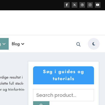
g
Blog
Søg i guides og
dige resultat i
tutorials
ette full stack-
g trin-for-trin-