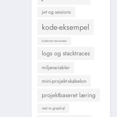
jwt og sessions
kode-eksempel
kodeinterview-øvelser
logs og stacktraces
miljøvariabler
mini-projekt-skabelon
projektbaseret læring
rest vs graphql