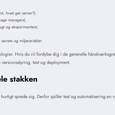
ent, hvad gør server?).
ckage managers).
rygt og eksperimentere.
 secrets og miljøvariabler.
logier. Hvis du vil fordybe dig i de generelle håndværksgr
m versionsstyring, test og deployment.
ele stakken
rtigt sprede sig. Derfor spiller test og automatisering en vig