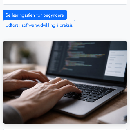
Se læringsstien for begyndere
Udforsk softwareudvikling i praksis