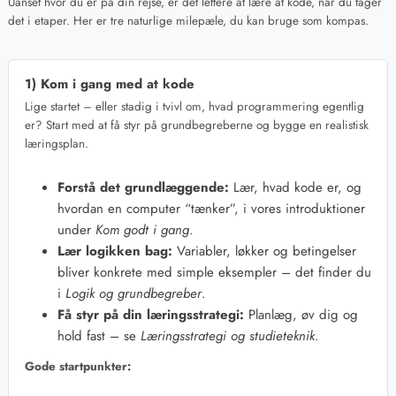
Uanset hvor du er på din rejse, er det lettere at lære at kode, når du tager
det i etaper. Her er tre naturlige milepæle, du kan bruge som kompas.
1) Kom i gang med at kode
Lige startet – eller stadig i tvivl om, hvad programmering egentlig
er? Start med at få styr på grundbegreberne og bygge en realistisk
læringsplan.
Forstå det grundlæggende:
Lær, hvad kode er, og
hvordan en computer “tænker”, i vores introduktioner
under
Kom godt i gang
.
Lær logikken bag:
Variabler, løkker og betingelser
bliver konkrete med simple eksempler – det finder du
i
Logik og grundbegreber
.
Få styr på din læringsstrategi:
Planlæg, øv dig og
hold fast – se
Læringsstrategi og studieteknik
.
Gode startpunkter: