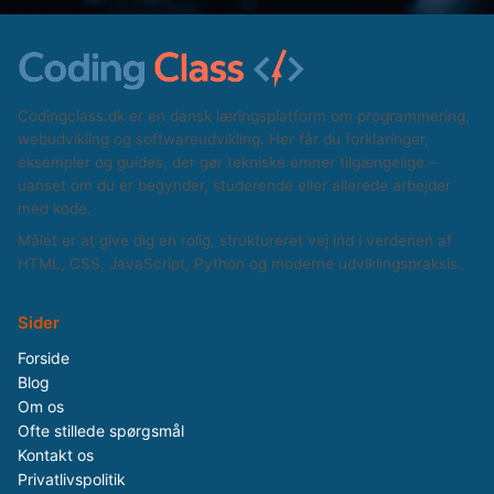
Codingclass.dk er en dansk læringsplatform om programmering,
webudvikling og softwareudvikling. Her får du forklaringer,
eksempler og guides, der gør tekniske emner tilgængelige –
uanset om du er begynder, studerende eller allerede arbejder
med kode.
Målet er at give dig en rolig, struktureret vej ind i verdenen af
HTML, CSS, JavaScript, Python og moderne udviklingspraksis.
Sider
Forside
Blog
Om os
Ofte stillede spørgsmål
Kontakt os
Privatlivspolitik