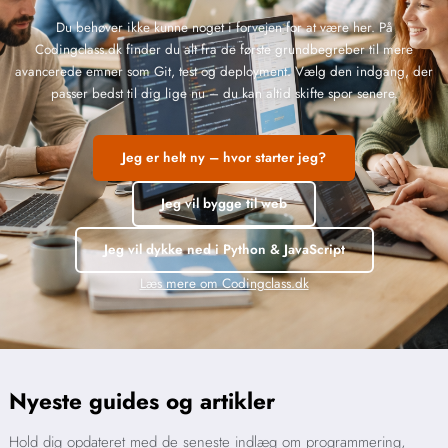
Du behøver ikke kunne noget i forvejen for at være her. På
Codingclass.dk finder du alt fra de første grundbegreber til mere
avancerede emner som Git, test og deployment. Vælg den indgang, der
passer bedst til dig lige nu – du kan altid skifte spor senere.
Jeg er helt ny – hvor starter jeg?
Jeg vil bygge til web
Jeg vil dykke ned i Python & JavaScript
Læs mere om Codingclass.dk
Nyeste guides og artikler
Hold dig opdateret med de seneste indlæg om programmering,