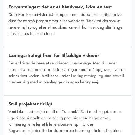
Forventninger: det er et håndværk, ikke en test
Du bliver ikke udvikler på en uge – men du kan ret hurtigt skrive
dine første små programmer eller websider. Tænk på det som at
lære et nyt sprog eller et musikinstrument: lidt hver dag slår lange
maraton-sessioner sjældent.
Læringsstrategi frem for tilfældige videoer
Det er fristende bare at se videoer i rækkefølge. Men du lærer
mere af at kombinere korte forklaringer med små opgaver, hvor du
selv skriver koden. Artiklerne under
Læringsstrategi og studieteknik
hjælper dig med at planlægge din egen læringsvej.
Små projekter tidligt
Vent ikke med projekter, til du “kan nok”. Start med noget, der er
lige tilpas simpelt: en personlig profilside, en meget enkel
lommeregner eller et lille tekstbaseret spil. Under
Begynderprojekter
finder du konkrete idéer og trin-for-trin-guides.