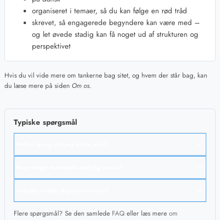
organiseret i temaer, så du kan følge en rød tråd
skrevet, så engagerede begyndere kan være med –
og let øvede stadig kan få noget ud af strukturen og
perspektivet
Hvis du vil vide mere om tankerne bag sitet, og hvem der står bag, kan
du læse mere på siden
Om os
.
Typiske spørgsmål
Hvilket sprog skal jeg starte med?
Hvis du vil hurtigt i gang med at bygge websider, er HTML/CSS + lidt
Hvor meget matematik skal jeg kunne?
JavaScript et godt valg. Hvis du vil arbejde bredere med scripts, data eller
automation, er Python et stærkt bud. I kategorien
Programmeringssprog
finder
Til almindelig webudvikling og begynderniveau i Python/JavaScript er det nok,
du artikler, der sammenligner de mest populære sprog og hjælper dig med at
Hvordan holder jeg motivationen?
at du er tryg ved helt grundlæggende talforståelse. Mange misforstår
vælge – fx
Sammenligninger og valg af sprog
.
programmering som “ren matematik” – i praksis handler de fleste opgaver
Svingende motivation er helt normalt. Det hjælper at have en enkel plan, små
mere om logik, struktur og problemløsning.
Flere spørgsmål? Se den samlede
FAQ
eller læs mere
om
delmål og projekter, du faktisk synes er sjove. I vores sektion om