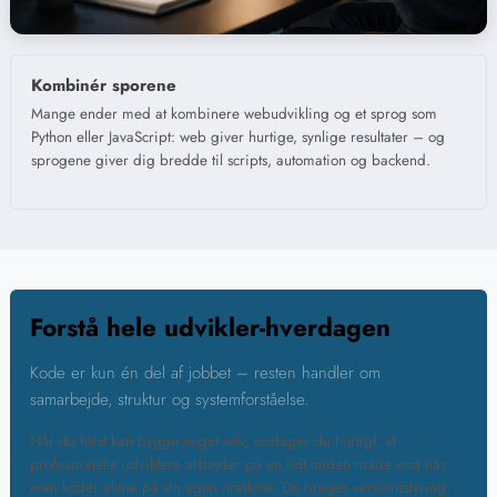
Kombinér sporene
Mange ender med at kombinere webudvikling og et sprog som
Python eller JavaScript: web giver hurtige, synlige resultater – og
sprogene giver dig bredde til scripts, automation og backend.
Forstå hele udvikler-hverdagen
Kode er kun én del af jobbet – resten handler om
samarbejde, struktur og systemforståelse.
Når du først kan bygge noget selv, opdager du hurtigt, at
professionelle udviklere arbejder på en lidt anden måde end når
man koder alene på sin egen maskine. De bruger versionsstyring,