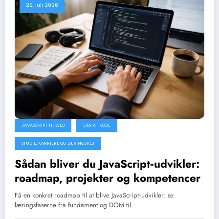
29. juli 2026
JAVASCRIPT TIL WEB
LÆR AT KODE
STUDIE, KARRIERE OG LÆRINGSVEJ
Sådan bliver du JavaScript‑udvikler:
roadmap, projekter og kompetencer
Få en konkret roadmap til at blive JavaScript‑udvikler: se
læringsfaserne fra fundament og DOM til…