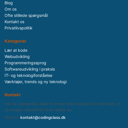
Blog
Om os
Ofte stillede spørgsmål
Kontakt os
Privatlivspolitik
Kategorier
Lær at kode
Webudvikling
Programmeringssprog
Softwareudvikling i praksis
IT- og teknologiforståelse
Værktøjer, trends og ny teknologi
Kontakt
Har du spørgsmål, idéer til emner eller feedback til indholdet, er
du meget velkommen til at række ud.
Skriv til:
kontakt@codingclass.dk