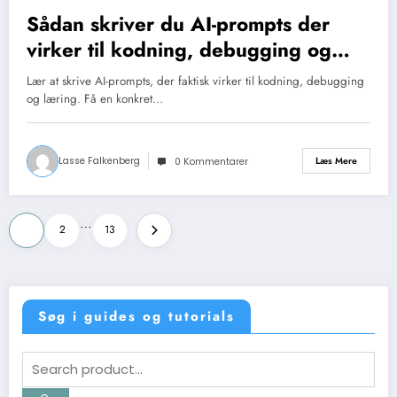
Sådan skriver du AI-prompts der
virker til kodning, debugging og
læring
Lær at skrive AI-prompts, der faktisk virker til kodning, debugging
og læring. Få en konkret…
Lasse Falkenberg
Læs Mere
0 Kommentarer
Indlægsinddeling
…
1
2
13
Søg i guides og tutorials