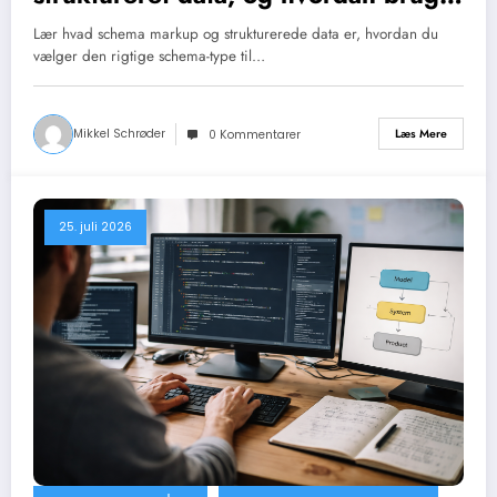
du det på et website?
Lær hvad schema markup og strukturerede data er, hvordan du
vælger den rigtige schema-type til…
Mikkel Schrøder
Læs Mere
0 Kommentarer
25. juli 2026