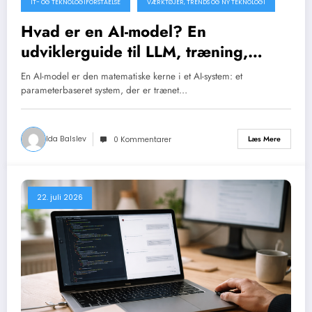
IT- OG TEKNOLOGIFORSTÅELSE
VÆRKTØJER, TRENDS OG NY TEKNOLOGI
Hvad er en AI-model? En
udviklerguide til LLM, træning,
inference og begrænsninger
En AI-model er den matematiske kerne i et AI-system: et
parameterbaseret system, der er trænet…
Ida Balslev
Læs Mere
0 Kommentarer
22. juli 2026