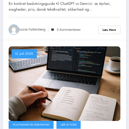
hvilke opgaver?
En konkret beslutningsguide til ChatGPT vs Gemini: se styrker,
svagheder, pris, dansk tekstkvalitet, sikkerhed og…
Lasse Falkenberg
Læs Mere
0 Kommentarer
12. juli 2026
FEJLFINDING OG DEBUGGING
LÆR AT KODE