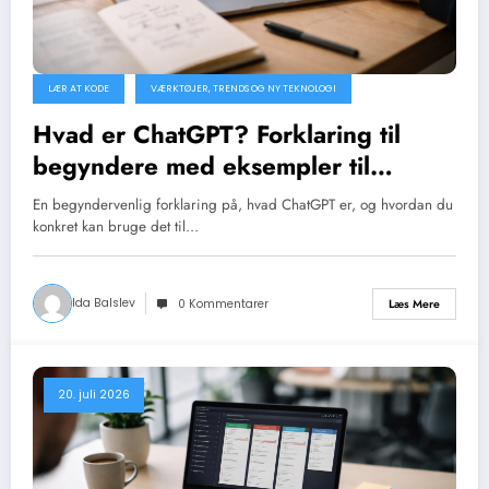
LÆR AT KODE
VÆRKTØJER, TRENDS OG NY TEKNOLOGI
Hvad er ChatGPT? Forklaring til
begyndere med eksempler til
kodning
En begyndervenlig forklaring på, hvad ChatGPT er, og hvordan du
konkret kan bruge det til…
Ida Balslev
Læs Mere
0 Kommentarer
20. juli 2026