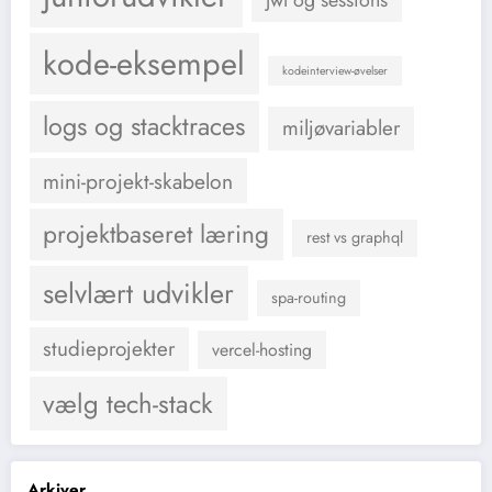
jwt og sessions
kode-eksempel
kodeinterview-øvelser
logs og stacktraces
miljøvariabler
mini-projekt-skabelon
projektbaseret læring
rest vs graphql
selvlært udvikler
spa-routing
studieprojekter
vercel-hosting
vælg tech-stack
Arkiver