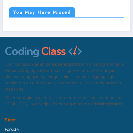
You May Have Missed
Codingclass.dk er en dansk læringsplatform om programmering,
webudvikling og softwareudvikling. Her får du forklaringer,
eksempler og guides, der gør tekniske emner tilgængelige –
uanset om du er begynder, studerende eller allerede arbejder
med kode.
Målet er at give dig en rolig, struktureret vej ind i verdenen af
HTML, CSS, JavaScript, Python og moderne udviklingspraksis.
Sider
Forside