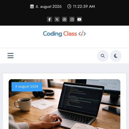
Videre
6. august 2026
11:23:00 AM
til
indhold
4. august 2026