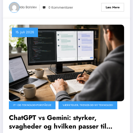
Ida Balslev
Læs Mere
0 Kommentarer
15. juli 2026
IT- OG TEKNOLOGIFORSTÅELSE
VÆRKTØJER, TRENDS OG NY TEKNOLOGI
ChatGPT vs Gemini: styrker,
svagheder og hvilken passer til