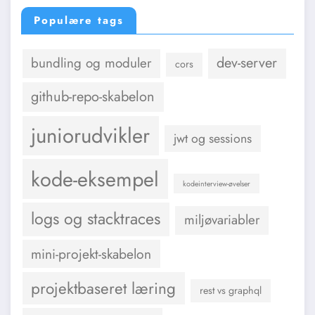
Populære tags
dev-server
bundling og moduler
cors
github-repo-skabelon
juniorudvikler
jwt og sessions
kode-eksempel
kodeinterview-øvelser
logs og stacktraces
miljøvariabler
mini-projekt-skabelon
projektbaseret læring
rest vs graphql