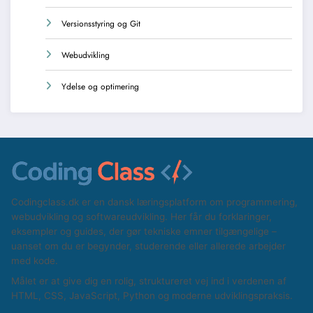
Versionsstyring og Git
Webudvikling
Ydelse og optimering
Codingclass.dk er en dansk læringsplatform om programmering,
webudvikling og softwareudvikling. Her får du forklaringer,
eksempler og guides, der gør tekniske emner tilgængelige –
uanset om du er begynder, studerende eller allerede arbejder
med kode.
Målet er at give dig en rolig, struktureret vej ind i verdenen af
HTML, CSS, JavaScript, Python og moderne udviklingspraksis.