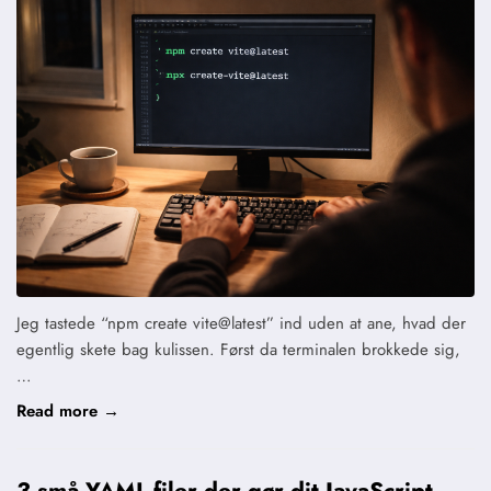
Jeg tastede “npm create vite@latest” ind uden at ane, hvad der
egentlig skete bag kulissen. Først da terminalen brokkede sig,
…
Read more →
3 små YAML-filer der gør dit JavaScript-