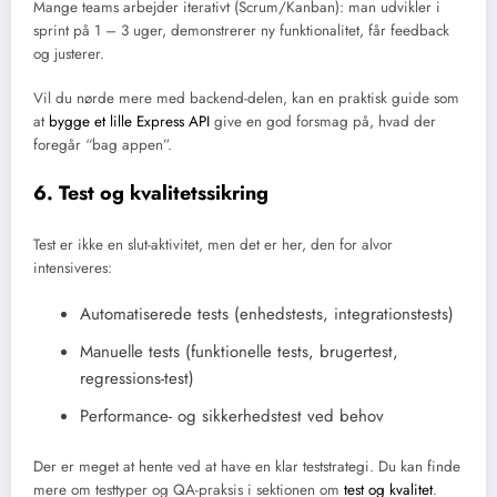
Mange teams arbejder iterativt (Scrum/Kanban): man udvikler i
sprint på 1 – 3 uger, demonstrerer ny funktionalitet, får feedback
og justerer.
Vil du nørde mere med backend-delen, kan en praktisk guide som
at
bygge et lille Express API
give en god forsmag på, hvad der
foregår “bag appen”.
6. Test og kvalitetssikring
Test er ikke en slut-aktivitet, men det er her, den for alvor
intensiveres:
Automatiserede tests (enhedstests, integrationstests)
Manuelle tests (funktionelle tests, brugertest,
regressions-test)
Performance- og sikkerhedstest ved behov
Der er meget at hente ved at have en klar teststrategi. Du kan finde
mere om testtyper og QA-praksis i sektionen om
test og kvalitet
.