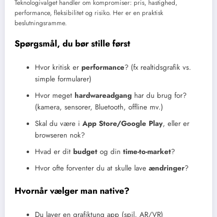
Teknologivalget handler om kompromiser: pris, hastighed,
performance, fleksibilitet og risiko. Her er en praktisk
beslutningsramme.
Spørgsmål, du bør stille først
Hvor kritisk er
performance
? (fx realtidsgrafik vs.
simple formularer)
Hvor meget
hardwareadgang
har du brug for?
(kamera, sensorer, Bluetooth, offline mv.)
Skal du være i
App Store/Google Play
, eller er
browseren nok?
Hvad er dit
budget
og din
time-to-market
?
Hvor ofte forventer du at skulle lave
ændringer
?
Hvornår vælger man native?
Du laver en grafiktung app (spil, AR/VR)