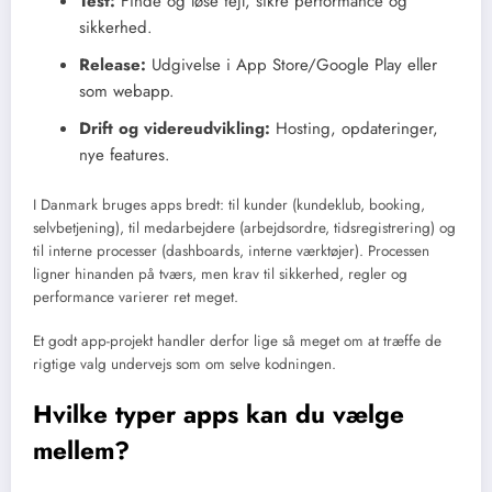
Test:
Finde og løse fejl, sikre performance og
sikkerhed.
Release:
Udgivelse i App Store/Google Play eller
som webapp.
Drift og videreudvikling:
Hosting, opdateringer,
nye features.
I Danmark bruges apps bredt: til kunder (kundeklub, booking,
selvbetjening), til medarbejdere (arbejdsordre, tidsregistrering) og
til interne processer (dashboards, interne værktøjer). Processen
ligner hinanden på tværs, men krav til sikkerhed, regler og
performance varierer ret meget.
Et godt app-projekt handler derfor lige så meget om at træffe de
rigtige valg undervejs som om selve kodningen.
Hvilke typer apps kan du vælge
mellem?