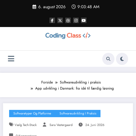
Videre
6. august 2026
9:03:49 AM
til
indhold
Forside
Softwareudvikling i praksis
App udvikling i Danmark: fra idé til færdig løsning
Softwaretyper Og Platforme
Softwareudvikling I Praksis
Vælg Tech-Stack
Sara Vestergaard
24. Juni 2026
0 Kommentarer