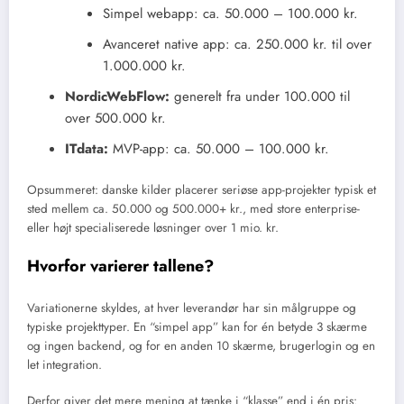
Simpel webapp: ca. 50.000 – 100.000 kr.
Avanceret native app: ca. 250.000 kr. til over
1.000.000 kr.
NordicWebFlow:
generelt fra under 100.000 til
over 500.000 kr.
ITdata:
MVP-app: ca. 50.000 – 100.000 kr.
Opsummeret: danske kilder placerer seriøse app-projekter typisk et
sted mellem ca. 50.000 og 500.000+ kr., med store enterprise-
eller højt specialiserede løsninger over 1 mio. kr.
Hvorfor varierer tallene?
Variationerne skyldes, at hver leverandør har sin målgruppe og
typiske projekttyper. En “simpel app” kan for én betyde 3 skærme
og ingen backend, og for en anden 10 skærme, brugerlogin og en
let integration.
Derfor giver det mere mening at tænke i “klasse” end i én pris: