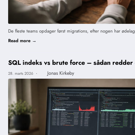
De fleste teams opdager først migrations, efter nogen har ødela
Read more →
SQL indeks vs brute force – sådan redder d
·
Jonas Kirkeby
28. marts 2026