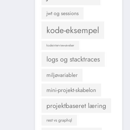
jwt og sessions
kode-eksempel
kodeinterview-øvelser
logs og stacktraces
miljøvariabler
mini-projekt-skabelon
projektbaseret læring
rest vs graphql