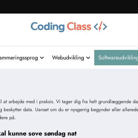
ammeringssprog
Webudvikling
Softwareudviklin
til at arbejde med i praksis. Vi tager dig fra helt grundlæggende d
g beskytter data. Uanset om du er nysgerrig begynder eller allerede
dere på.
kal kunne sove søndag nat