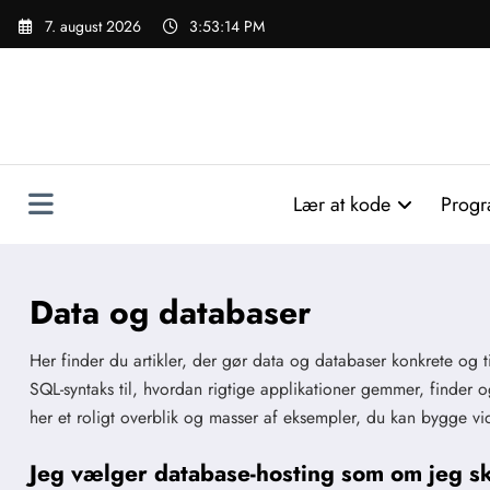
Videre
7. august 2026
3:53:16 PM
til
indhold
Lær at kode
Progr
Data og databaser
Her finder du artikler, der gør data og databaser konkrete og 
SQL-syntaks til, hvordan rigtige applikationer gemmer, finder o
her et roligt overblik og masser af eksempler, du kan bygge vi
Jeg vælger database-hosting som om jeg s