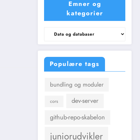
Emner og
kategorier
Emner
og
kategorier
Populære tags
bundling og moduler
dev-server
cors
github-repo-skabelon
juniorudvikler