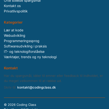
Ofte stillede spørgsmål
Kontakt os
Privatlivspolitik
Kategorier
Lær at kode
Webudvikling
Programmeringssprog
Softwareudvikling i praksis
IT- og teknologiforståelse
Værktøjer, trends og ny teknologi
Kontakt
Har du spørgsmål, idéer til emner eller feedback til indholdet, er
du meget velkommen til at række ud.
Skriv til:
kontakt@codingclass.dk
©
2026 Coding Class