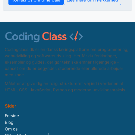
Codingclass.dk er en dansk læringsplatform om programmering,
webudvikling og softwareudvikling. Her får du forklaringer,
eksempler og guides, der gør tekniske emner tilgængelige –
uanset om du er begynder, studerende eller allerede arbejder
med kode.
Målet er at give dig en rolig, struktureret vej ind i verdenen af
HTML, CSS, JavaScript, Python og moderne udviklingspraksis.
Sider
Forside
Blog
Om os