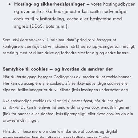
Hosting- og sikkerhedsløsninger
– vores hostingudbyder
og eventuelle sikkerhedstjenester kan sætte nødvendige
cookies til fx lastfordeling, cache eller beskyttelse mod
angreb (DDoS, bots m.m.).
Som udviklere tænker vi i “minimal data”-princip: vi forsøger at
konfigurere værktøjer, så vi indsamler så få personoplysninger som muligt,
samtidig med at vi kan drive og forbedre sitet for dig og andre læsere.
Samtykke til cookies – og hvordan du ændrer det
Når du første gang besøger Codingclass.dk, møder du et cookie-banner.
Her kan du acceptere alle cookies, afvise ikke-nødvendige cookies eller
tilpasse, hvilke kategorier du vil tillade (hvis løsningen understøtter det).
Ikke-nødvendige cookies (fx til statistik) sættes
først
, når du har givet
samtykke. Du kan til enhver tid ændre dit valg via cookie-indstillingerne
(link fra banner eller sidefod, hvis tilgængeligt) eller slette cookies via din
browserindstillinger.
Hvis du vil læse mere om den tekniske side af cookies og digital
grundforståelse, kan du udforske vores indhold under
Digital