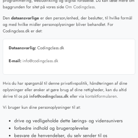
programmering, webudvikling og digital forståelse. Du kan læse mere om
baggrunden for sitet på vores side
Om Codingclass
.
Den
dataansvarlige
er den person/enhed, der beslutter, til hvilke formål
og med hvilke midler personoplysninger bliver behandlet. For
Codingclass.dk er det:
Dataansvarlig:
Codingclass.dk
E-mail:
info@codingclass.dk
Hvis du har spørgsmål til denne privatlivspolitik, håndteringen af dine
oplysninger eller ønsker at gøre brug af dine rettigheder, kan du altid
skrive til os på
info@codingclass.dk
eller via
kontaktformularen
.
Vi bruger kun dine personoplysninger til at:
drive og vedligeholde dette lærings- og vidensunivers
forbedre indhold og brugeroplevelse
besvare de henvendelser, du selv sender til os