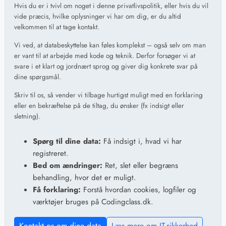
Hvis du er i tvivl om noget i denne privatlivspolitik, eller hvis du vil
vide præcis, hvilke oplysninger vi har om dig, er du altid
velkommen til at tage kontakt.
Vi ved, at databeskyttelse kan føles komplekst – også selv om man
er vant til at arbejde med kode og teknik. Derfor forsøger vi at
svare i et klart og jordnært sprog og giver dig konkrete svar på
dine spørgsmål.
Skriv til os, så vender vi tilbage hurtigst muligt med en forklaring
eller en bekræftelse på de tiltag, du ønsker (fx indsigt eller
sletning).
Spørg til dine data:
Få indsigt i, hvad vi har
registreret.
Bed om ændringer:
Ret, slet eller begræns
behandling, hvor det er muligt.
Få forklaring:
Forstå hvordan cookies, logfiler og
værktøjer bruges på Codingclass.dk.
Kontakt os om dine data
Læs mere om IT-sikkerhed