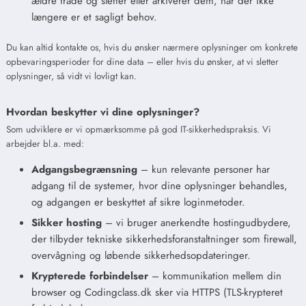
ældre tråde og sletter eller arkiverer dem, når der ikke
længere er et sagligt behov.
Du kan altid kontakte os, hvis du ønsker nærmere oplysninger om konkrete
opbevaringsperioder for dine data – eller hvis du ønsker, at vi sletter
oplysninger, så vidt vi lovligt kan.
Hvordan beskytter vi dine oplysninger?
Som udviklere er vi opmærksomme på god IT-sikkerhedspraksis. Vi
arbejder bl.a. med:
Adgangsbegrænsning
– kun relevante personer har
adgang til de systemer, hvor dine oplysninger behandles,
og adgangen er beskyttet af sikre loginmetoder.
Sikker hosting
– vi bruger anerkendte hostingudbydere,
der tilbyder tekniske sikkerhedsforanstaltninger som firewall,
overvågning og løbende sikkerhedsopdateringer.
Krypterede forbindelser
– kommunikation mellem din
browser og Codingclass.dk sker via HTTPS (TLS-krypteret