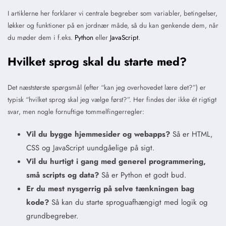
I artiklerne her forklarer vi centrale begreber som variabler, betingelser,
løkker og funktioner på en jordnær måde, så du kan genkende dem, når
du møder dem i f.eks.
Python
eller
JavaScript
.
Hvilket sprog skal du starte med?
Det næststørste spørgsmål (efter “kan jeg overhovedet lære det?”) er
typisk “hvilket sprog skal jeg vælge først?”. Her findes der ikke ét rigtigt
svar, men nogle fornuftige tommelfingerregler:
Vil du bygge hjemmesider og webapps?
Så er HTML,
CSS og JavaScript uundgåelige på sigt.
Vil du hurtigt i gang med generel programmering,
små scripts og data?
Så er Python et godt bud.
Er du mest nysgerrig på selve tænkningen bag
kode?
Så kan du starte sproguafhængigt med logik og
grundbegreber.