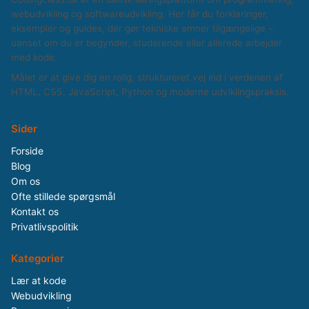
webudvikling og softwareudvikling. Her får du forklaringer,
eksempler og guides, der gør tekniske emner tilgængelige –
uanset om du er begynder, studerende eller allerede arbejder
med kode.
Målet er at give dig en rolig, struktureret vej ind i verdenen af
HTML, CSS, JavaScript, Python og moderne udviklingspraksis.
Sider
Forside
Blog
Om os
Ofte stillede spørgsmål
Kontakt os
Privatlivspolitik
Kategorier
Lær at kode
Webudvikling