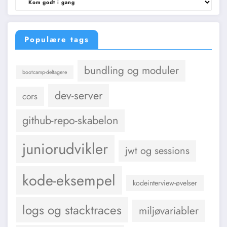
og
kategorier
Populære tags
bundling og moduler
bootcamp-deltagere
dev-server
cors
github-repo-skabelon
juniorudvikler
jwt og sessions
kode-eksempel
kodeinterview-øvelser
logs og stacktraces
miljøvariabler