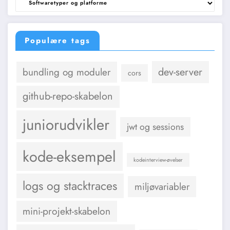
og
kategorier
Populære tags
dev-server
bundling og moduler
cors
github-repo-skabelon
juniorudvikler
jwt og sessions
kode-eksempel
kodeinterview-øvelser
logs og stacktraces
miljøvariabler
mini-projekt-skabelon