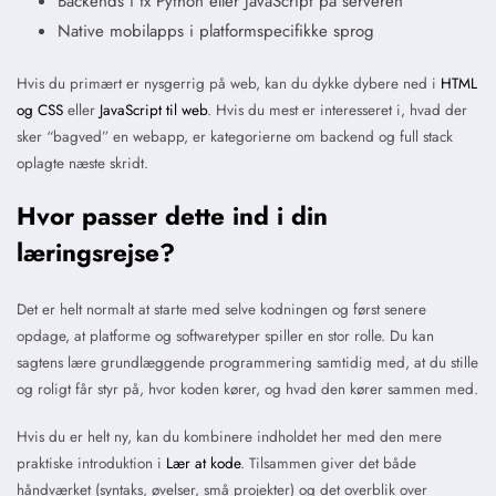
Backends i fx Python eller JavaScript på serveren
Native mobilapps i platformspecifikke sprog
Hvis du primært er nysgerrig på web, kan du dykke dybere ned i
HTML
og CSS
eller
JavaScript til web
. Hvis du mest er interesseret i, hvad der
sker “bagved” en webapp, er kategorierne om backend og full stack
oplagte næste skridt.
Hvor passer dette ind i din
læringsrejse?
Det er helt normalt at starte med selve kodningen og først senere
opdage, at platforme og softwaretyper spiller en stor rolle. Du kan
sagtens lære grundlæggende programmering samtidig med, at du stille
og roligt får styr på, hvor koden kører, og hvad den kører sammen med.
Hvis du er helt ny, kan du kombinere indholdet her med den mere
praktiske introduktion i
Lær at kode
. Tilsammen giver det både
håndværket (syntaks, øvelser, små projekter) og det overblik over