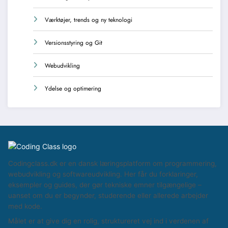
Værktøjer, trends og ny teknologi
Versionsstyring og Git
Webudvikling
Ydelse og optimering
Codingclass.dk er en dansk læringsplatform om programmering,
webudvikling og softwareudvikling. Her får du forklaringer,
eksempler og guides, der gør tekniske emner tilgængelige –
uanset om du er begynder, studerende eller allerede arbejder
med kode.
Målet er at give dig en rolig, struktureret vej ind i verdenen af