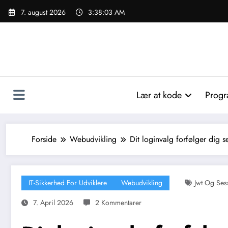
Videre
7. august 2026
3:38:04 AM
til
indhold
Lær at kode
Progr
Forside
Webudvikling
Dit loginvalg forfølger dig s
IT-Sikkerhed For Udviklere
Webudvikling
Jwt Og Ses
7. April 2026
2 Kommentarer