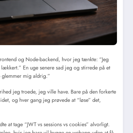
frontend og Node-backend, hvor jeg tænkte: “Jeg
lækkert.” En uge senere sad jeg og stirrede på et
pp glemmer mig aldrig.”
frihed jeg troede, jeg ville have. Bare på den forkerte
lidet, og hver gang jeg prøvede at “løse” det,
te at tage “JWT vs sessions vs cookies” alvorligt.
k vælge, hvis jeg bare vil bygge en webapp uden at få