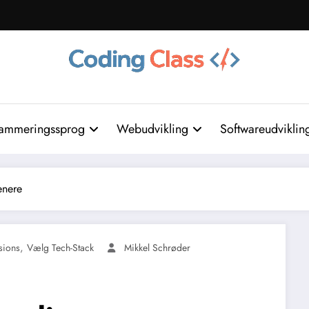
ammeringssprog
Webudvikling
Softwareudviklin
enere
,
sions
Vælg Tech-Stack
Mikkel Schrøder