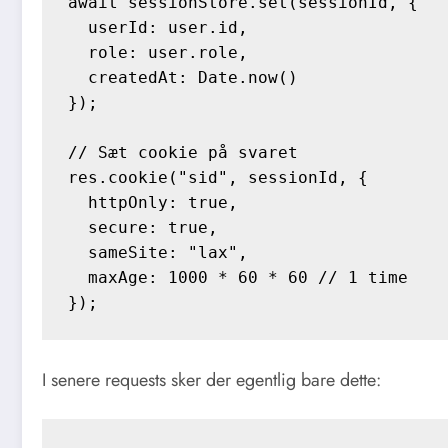
await sessionStore.set(sessionId, {

  userId: user.id,

  role: user.role,

  createdAt: Date.now()

});

// Sæt cookie på svaret

res.cookie("sid", sessionId, {

  httpOnly: true,

  secure: true,

  sameSite: "lax",

  maxAge: 1000 * 60 * 60 // 1 time

I senere requests sker der egentlig bare dette: