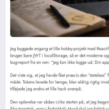
Jeg byggede engang et lille hobby-projekt med React-
bruger bare JWT i localStorage, så er det moderne og 
bug-report fra en ven: “Jeg kan ikke logge ud. Din a
Det viste sig, at jeg havde fået præcis den “stateless” 
måde. Tokens levede for længe, blev aldrig rigtig inva
tilføjede jeg endnu et lille hack ovenpå.
Den oplevelse var sådan cirka starten på, at jeg begynd
Ikke teoretisk, men i forhold til: Hvad skal jeg faktis