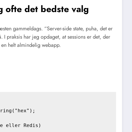
g ofte det bedste valg
æsten gammeldags. “Server-side state, puha, det er
å. I praksis har jeg opdaget, at sessions er det, der
r en helt almindelig webapp.
ring("hex");

e eller Redis)
