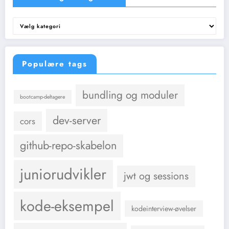
Emner
og
kategorier
Populære tags
bundling og moduler
bootcamp-deltagere
dev-server
cors
github-repo-skabelon
juniorudvikler
jwt og sessions
kode-eksempel
kodeinterview-øvelser