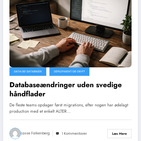
DATA OG DATABASER
DEPLOYMENT OG DRIFT
Databaseændringer uden svedige
håndflader
De fleste teams opdager først migrations, efter nogen har ødelagt
production med et enkelt ALTER…
Lasse Falkenberg
Læs Mere
1 Kommentarer