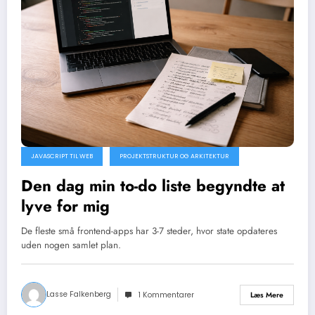
JAVASCRIPT TIL WEB
PROJEKTSTRUKTUR OG ARKITEKTUR
Den dag min to-do liste begyndte at
lyve for mig
De fleste små frontend-apps har 3-7 steder, hvor state opdateres
uden nogen samlet plan.
Lasse Falkenberg
Læs Mere
1 Kommentarer