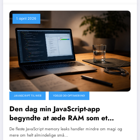
1. april 2026
JAVASCRIPT TIL WEB
YDELSE OG OPTIMERING
Den dag min JavaScript-app
begyndte at æde RAM som et
gammelt RPG
De fleste JavaScript memory leaks handler mindre om magi og
mere om helt almindelige små…