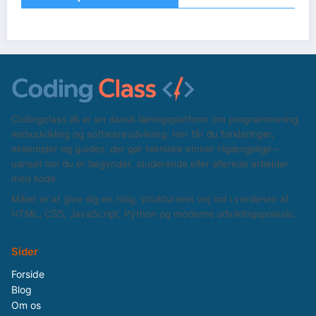
Codingclass.dk er en dansk læringsplatform om programmering,
webudvikling og softwareudvikling. Her får du forklaringer,
eksempler og guides, der gør tekniske emner tilgængelige –
uanset om du er begynder, studerende eller allerede arbejder
med kode.
Målet er at give dig en rolig, struktureret vej ind i verdenen af
HTML, CSS, JavaScript, Python og moderne udviklingspraksis.
Sider
Forside
Blog
Om os