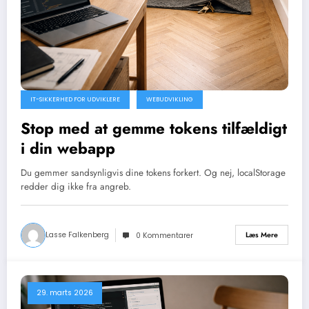
IT-SIKKERHED FOR UDVIKLERE
WEBUDVIKLING
Stop med at gemme tokens tilfældigt
i din webapp
Du gemmer sandsynligvis dine tokens forkert. Og nej, localStorage
redder dig ikke fra angreb.
Lasse Falkenberg
Læs Mere
0 Kommentarer
29. marts 2026