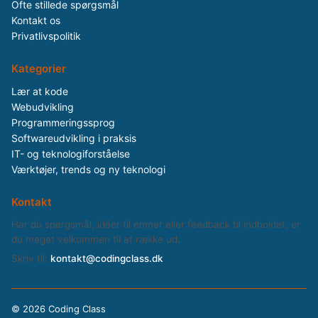
Ofte stillede spørgsmål
Kontakt os
Privatlivspolitik
Kategorier
Lær at kode
Webudvikling
Programmeringssprog
Softwareudvikling i praksis
IT- og teknologiforståelse
Værktøjer, trends og ny teknologi
Kontakt
Har du spørgsmål, idéer til emner eller feedback til indholdet, er
du meget velkommen til at række ud.
Skriv til:
kontakt@codingclass.dk
©
2026 Coding Class