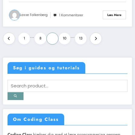
Lasse Falkenberg
Læs Mere
1 Kommentarer
Indlægsinddeling
…
…
1
8
9
10
13
Søg i guides og tutorials
Om Coding Class
Coding Class
hjælper dig med at lære programmering gennem