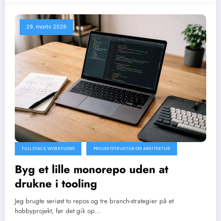
29. marts 2026
FULL STACK WORKFLOWS
PROJEKTSTRUKTUR OG ARKITEKTUR
Byg et lille monorepo uden at
drukne i tooling
Jeg brugte seriøst to repos og tre branch-strategier på et
hobbyprojekt, før det gik op…