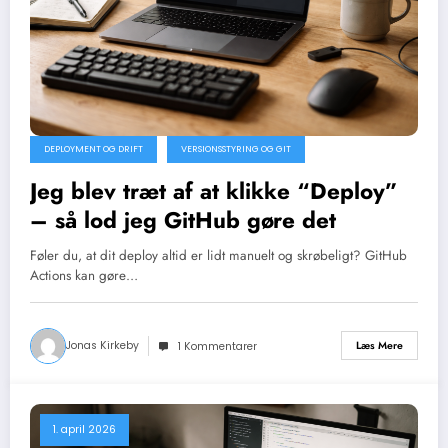
DEPLOYMENT OG DRIFT
VERSIONSSTYRING OG GIT
Jeg blev træt af at klikke “Deploy”
– så lod jeg GitHub gøre det
Føler du, at dit deploy altid er lidt manuelt og skrøbeligt? GitHub
Actions kan gøre…
Jonas Kirkeby
Læs Mere
1 Kommentarer
1. april 2026