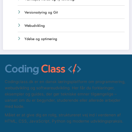
Versionsstyring og Git
Webudvikling
Ydelse og optimering
Codingclass.dk er en dansk læringsplatform om programmering,
webudvikling og softwareudvikling. Her får du forklaringer,
eksempler og guides, der gør tekniske emner tilgængelige –
uanset om du er begynder, studerende eller allerede arbejder
med kode.
Målet er at give dig en rolig, struktureret vej ind i verdenen af
HTML, CSS, JavaScript, Python og moderne udviklingspraksis.