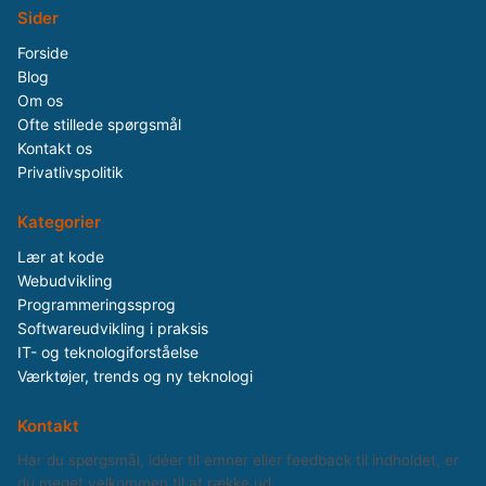
Sider
Forside
Blog
Om os
Ofte stillede spørgsmål
Kontakt os
Privatlivspolitik
Kategorier
Lær at kode
Webudvikling
Programmeringssprog
Softwareudvikling i praksis
IT- og teknologiforståelse
Værktøjer, trends og ny teknologi
Kontakt
Har du spørgsmål, idéer til emner eller feedback til indholdet, er
du meget velkommen til at række ud.