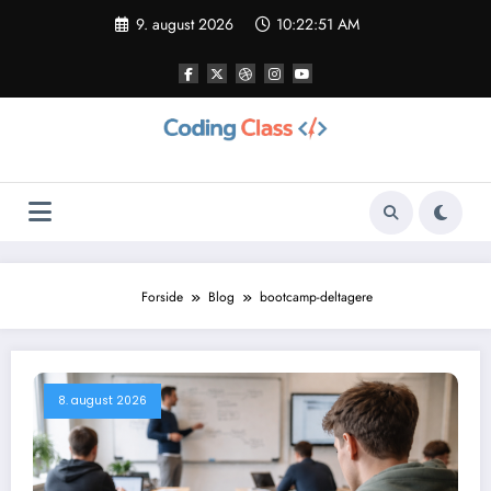
Videre
9. august 2026
10:22:52 AM
til
indhold
Forside
Blog
bootcamp-deltagere
8. august 2026