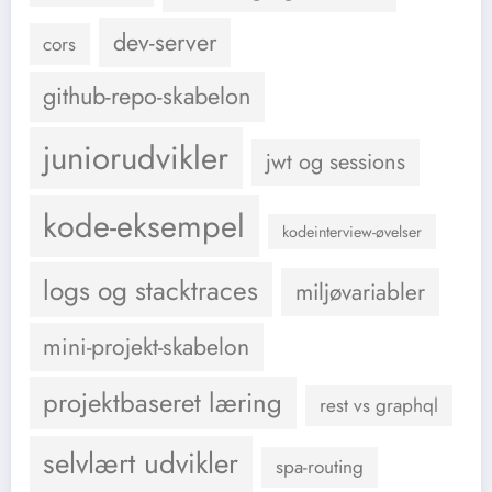
dev-server
cors
github-repo-skabelon
juniorudvikler
jwt og sessions
kode-eksempel
kodeinterview-øvelser
logs og stacktraces
miljøvariabler
mini-projekt-skabelon
projektbaseret læring
rest vs graphql
selvlært udvikler
spa-routing