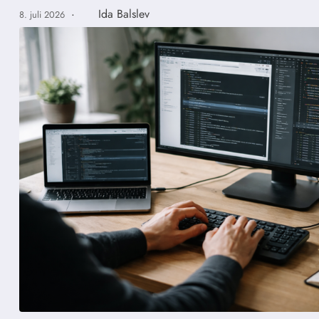
·
Ida Balslev
8. juli 2026