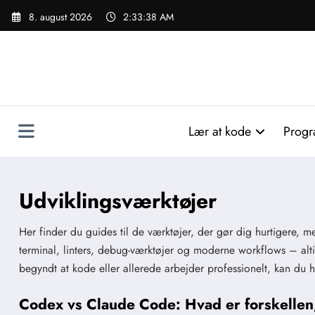
Videre
8. august 2026
2:33:39 AM
til
indhold
Lær at kode
Progr
Udviklingsværktøjer
Her finder du guides til de værktøjer, der gør dig hurtigere, me
terminal, linters, debug-værktøjer og moderne workflows – al
begyndt at kode eller allerede arbejder professionelt, kan du he
Codex vs Claude Code: Hvad er forskellen,