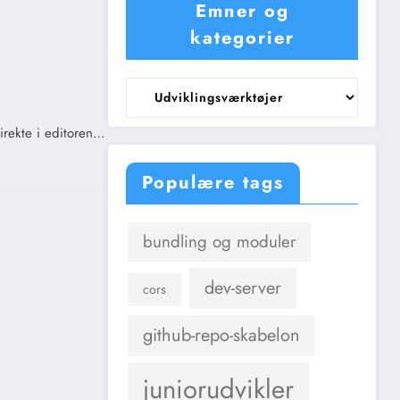
Emner og
kategorier
Emner
og
kategorier
irekte i editoren…
Populære tags
bundling og moduler
dev-server
cors
github-repo-skabelon
juniorudvikler