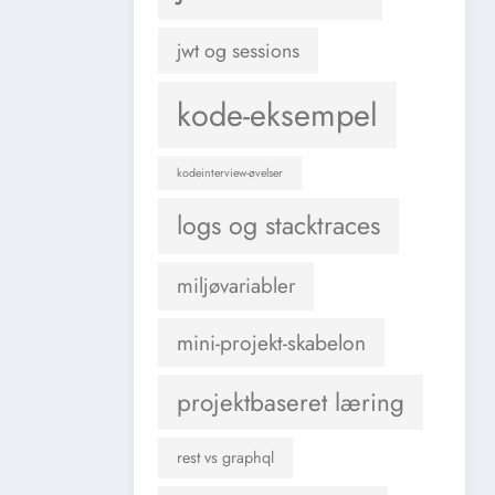
jwt og sessions
kode-eksempel
kodeinterview-øvelser
logs og stacktraces
miljøvariabler
mini-projekt-skabelon
projektbaseret læring
rest vs graphql