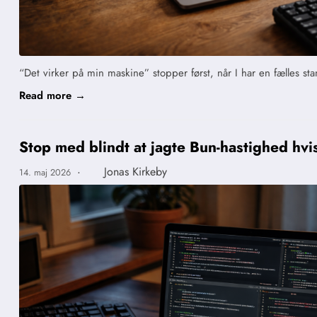
“Det virker på min maskine” stopper først, når I har en fælles st
Read more →
Stop med blindt at jagte Bun-hastighed hvis 
·
Jonas Kirkeby
14. maj 2026