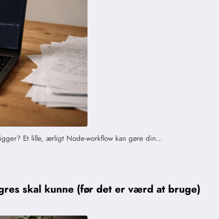
igger? Et lille, ærligt Node-workflow kan gøre din…
res skal kunne (før det er værd at bruge)