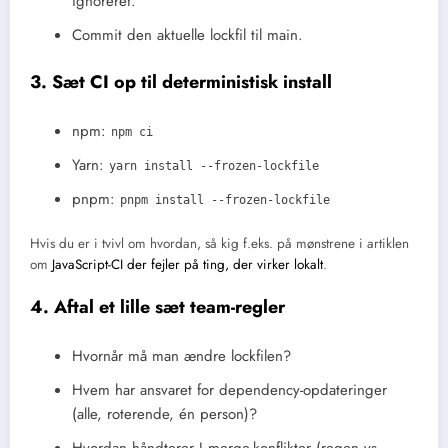
ignoreret.
Commit den aktuelle lockfil til main.
3. Sæt CI op til deterministisk install
npm:
npm ci
Yarn:
yarn install --frozen-lockfile
pnpm:
pnpm install --frozen-lockfile
Hvis du er i tvivl om hvordan, så kig f.eks. på mønstrene i artiklen
om
JavaScript-CI der fejler på ting, der virker lokalt
.
4. Aftal et lille sæt team-regler
Hvornår må man ændre lockfilen?
Hvem har ansvaret for dependency-opdateringer
(alle, roterende, én person)?
Hvordan håndterer I merge-konflikter (regen vs.