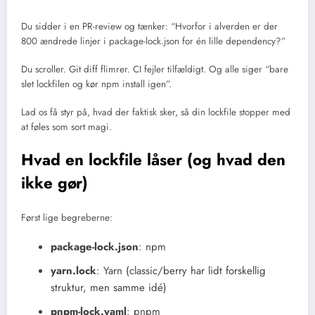
Du sidder i en PR-review og tænker: “Hvorfor i alverden er der
800 ændrede linjer i package-lock.json for én lille dependency?”
Du scroller. Git diff flimrer. CI fejler tilfældigt. Og alle siger “bare
slet lockfilen og kør npm install igen”.
Lad os få styr på, hvad der faktisk sker, så din lockfile stopper med
at føles som sort magi.
Hvad en lockfile låser (og hvad den
ikke gør)
Først lige begreberne:
package-lock.json
: npm
yarn.lock
: Yarn (classic/berry har lidt forskellig
struktur, men samme idé)
pnpm-lock.yaml
: pnpm