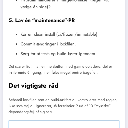
vælge én side)?
5. Lav én “maintenance”-PR
Kør en clean install (ci/frozen/immutable).
Commit ændringer i lockfilen.
Sørg for at tests og build kører igennem.
Det svarer lidt til at tømme skuffen med gamle opladere: det er
irriterende én gang, men føles meget bedre bagefter.
Det vigtigste råd
Behandl lockfilen som en build-artifact du kontrollerer med regler,
ikke som støj du ignorerer, så forsvinder 9 ud af 10 “mystiske”
dependency-fejl af sig selv.
Hvad gør jeg, hvis en PR indeholder kæmpe ændringer i