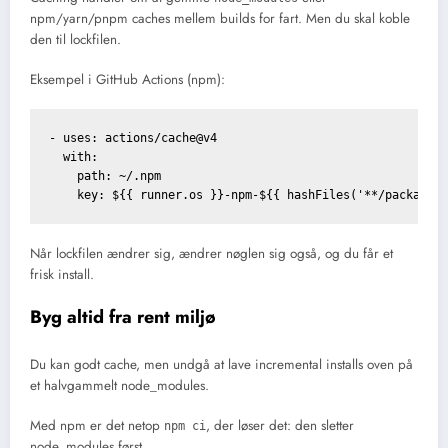
npm/yarn/pnpm caches mellem builds for fart. Men du skal koble
den til lockfilen.
Eksempel i GitHub Actions (npm):
- uses: actions/cache@v4

  with:

    path: ~/.npm

Når lockfilen ændrer sig, ændrer nøglen sig også, og du får et
frisk install.
Byg altid fra rent miljø
Du kan godt cache, men undgå at lave incremental installs oven på
et halvgammelt node_modules.
Med npm er det netop
, der løser det: den sletter
npm ci
node_modules først.