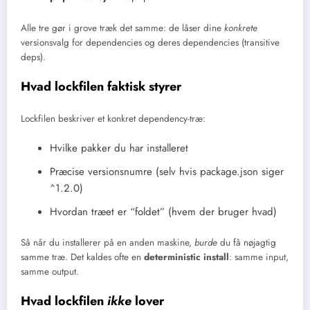
Alle tre gør i grove træk det samme: de låser dine
konkrete
versionsvalg for dependencies og deres dependencies (transitive
deps).
Hvad lockfilen faktisk styrer
Lockfilen beskriver et konkret dependency-træ:
Hvilke pakker du har installeret
Præcise versionsnumre (selv hvis package.json siger
^1.2.0)
Hvordan træet er “foldet” (hvem der bruger hvad)
Så når du installerer på en anden maskine,
burde
du få nøjagtig
samme træ. Det kaldes ofte en
deterministic install
: samme input,
samme output.
Hvad lockfilen
ikke
lover