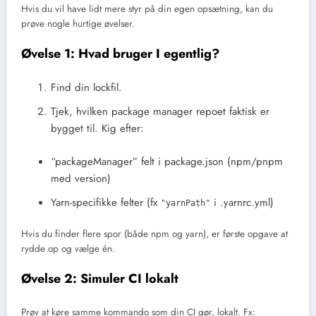
Hvis du vil have lidt mere styr på din egen opsætning, kan du
prøve nogle hurtige øvelser.
Øvelse 1: Hvad bruger I egentlig?
Find din lockfil.
Tjek, hvilken package manager repoet faktisk er
bygget til. Kig efter:
“packageManager” felt i package.json (npm/pnpm
med version)
Yarn-specifikke felter (fx
i .yarnrc.yml)
"yarnPath"
Hvis du finder flere spor (både npm og yarn), er første opgave at
rydde op og vælge én.
Øvelse 2: Simuler CI lokalt
Prøv at køre samme kommando som din CI gør, lokalt. Fx: