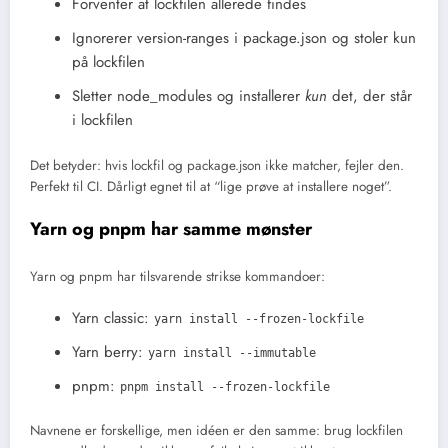
Forventer at lockfilen allerede findes
Ignorerer version-ranges i package.json og stoler kun
på lockfilen
Sletter node_modules og installerer
kun
det, der står
i lockfilen
Det betyder: hvis lockfil og package.json ikke matcher, fejler den.
Perfekt til CI. Dårligt egnet til at “lige prøve at installere noget”.
Yarn og pnpm har samme mønster
Yarn og pnpm har tilsvarende strikse kommandoer:
Yarn classic:
yarn install --frozen-lockfile
Yarn berry:
yarn install --immutable
pnpm:
pnpm install --frozen-lockfile
Navnene er forskellige, men idéen er den samme: brug lockfilen