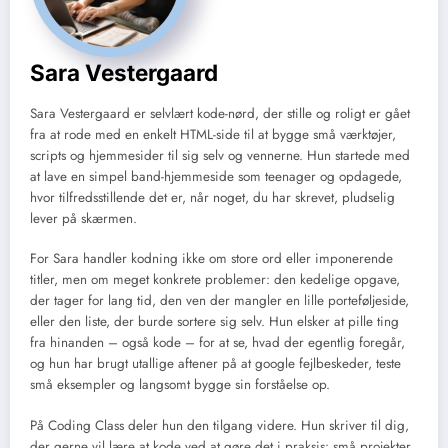
Sara Vestergaard
Sara Vestergaard er selvlært kode-nørd, der stille og roligt er gået
fra at rode med en enkelt HTML-side til at bygge små værktøjer,
scripts og hjemmesider til sig selv og vennerne. Hun startede med
at lave en simpel band-hjemmeside som teenager og opdagede,
hvor tilfredsstillende det er, når noget, du har skrevet, pludselig
lever på skærmen.
For Sara handler kodning ikke om store ord eller imponerende
titler, men om meget konkrete problemer: den kedelige opgave,
der tager for lang tid, den ven der mangler en lille porteføljeside,
eller den liste, der burde sortere sig selv. Hun elsker at pille ting
fra hinanden – også kode – for at se, hvad der egentlig foregår,
og hun har brugt utallige aftener på at google fejlbeskeder, teste
små eksempler og langsomt bygge sin forståelse op.
På Coding Class deler hun den tilgang videre. Hun skriver til dig,
der gerne vil lære at kode ved at gøre det i praksis: små projekter,