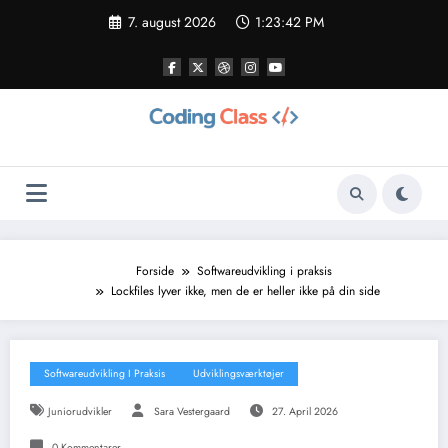
Videre
7. august 2026
1:23:44 PM
til
indhold
Forside
Softwareudvikling i praksis
Lockfiles lyver ikke, men de er heller ikke på din side
Softwareudvikling I Praksis
Udviklingsværktøjer
Juniorudvikler
Sara Vestergaard
27. April 2026
0 Kommentarer