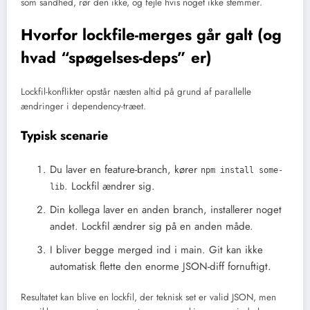
som sandhed, rør den ikke, og fejle hvis noget ikke stemmer.
Hvorfor lockfile-merges går galt (og
hvad “spøgelses-deps” er)
Lockfil-konflikter opstår næsten altid på grund af parallelle
ændringer i dependency-træet.
Typisk scenarie
Du laver en feature-branch, kører
npm install some-
. Lockfil ændrer sig.
lib
Din kollega laver en anden branch, installerer noget
andet. Lockfil ændrer sig på en anden måde.
I bliver begge merged ind i main. Git kan ikke
automatisk flette den enorme JSON-diff fornuftigt.
Resultatet kan blive en lockfil, der teknisk set er valid JSON, men