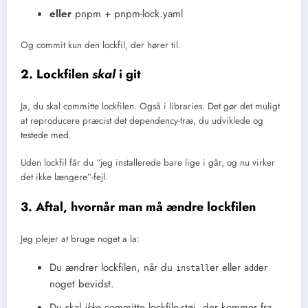
eller
pnpm + pnpm-lock.yaml
Og commit kun den lockfil, der hører til.
2. Lockfilen
skal
i git
Ja, du skal committe lockfilen. Også i libraries. Det gør det muligt
at reproducere præcist det dependency-træ, du udviklede og
testede med.
Uden lockfil får du “jeg installerede bare lige i går, og nu virker
det ikke længere”-fejl.
3. Aftal, hvornår man må ændre lockfilen
Jeg plejer at bruge noget a la:
Du ændrer lockfilen, når du
er eller
er
install
add
noget bevidst.
Du skal
ikke
committe lockfile-støj, der kommer fra