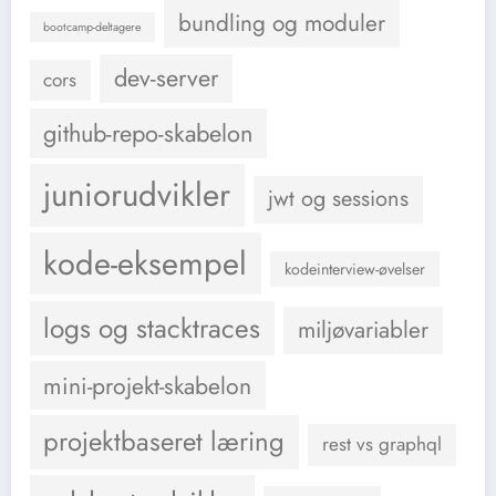
bundling og moduler
bootcamp-deltagere
dev-server
cors
github-repo-skabelon
juniorudvikler
jwt og sessions
kode-eksempel
kodeinterview-øvelser
logs og stacktraces
miljøvariabler
mini-projekt-skabelon
projektbaseret læring
rest vs graphql