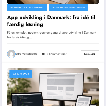
SOFTWARETYPER OG PLATFORME
SOFTWAREUDVIKLING I PRAKSIS
App udvikling i Danmark: fra idé til
færdig løsning
Få en komplet, nøgtern gennemgang af app udvikling i Danmark -
fra første idé og…
Sara Vestergaard
Læs Mere
0 Kommentarer
22. juni 2026