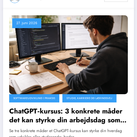
27. juni 2026
SOFTWAREUDVIKLING I PRAKSIS
STUDIE, KARRIERE OG LÆRINGSVEJ
ChatGPT‑kursus: 3 konkrete måder
det kan styrke din arbejdsdag som
udvikler eller studerende
Se tre konkrete måder et ChatGPT‑kursus kan styrke din hverdag
som udvikler eller studerende: bedre…