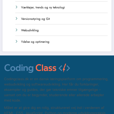
Værktøjer, trends og ny teknologi
Versionsstyring og Git
Webudvikling
Ydelse og optimering
Codingclass.dk er en dansk læringsplatform om programmering,
webudvikling og softwareudvikling. Her får du forklaringer,
eksempler og guides, der gør tekniske emner tilgængelige –
uanset om du er begynder, studerende eller allerede arbejder
med kode.
Målet er at give dig en rolig, struktureret vej ind i verdenen af
HTML, CSS, JavaScript, Python og moderne udviklingspraksis.