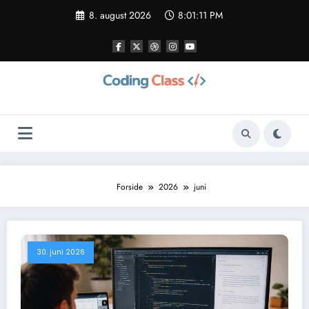
Videre
8. august 2026
8:01:12 PM
til
indhold
Forside
2026
juni
30. juni 2026