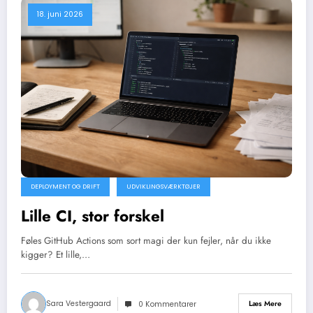
18. juni 2026
DEPLOYMENT OG DRIFT
UDVIKLINGSVÆRKTØJER
Lille CI, stor forskel
Føles GitHub Actions som sort magi der kun fejler, når du ikke
kigger? Et lille,…
Sara Vestergaard
Læs Mere
0 Kommentarer