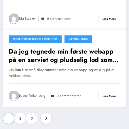
Ida Balslev
Læs Mere
0 Kommentarer
PROJEKTSTRUKTUR OG ARKITEKTUR
WEBUDVIKLING
15. juni 2026
Da jeg tegnede min første webapp
på en serviet og pludselig lød som
en “rigtig” udvikler
Lav kun fire små diagrammer over din webapp og øv dig på at
forklare dem…
Lasse Falkenberg
Læs Mere
0 Kommentarer
Indlægsinddeling
1
2
3