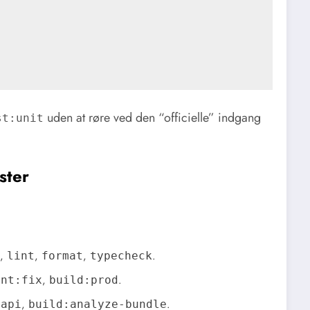
uden at røre ved den “officielle” indgang
st:unit
ster
,
,
,
.
lint
format
typecheck
,
.
int:fix
build:prod
,
.
-api
build:analyze-bundle