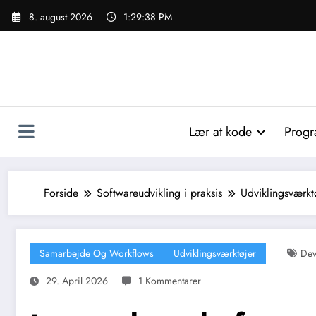
Videre
8. august 2026
1:29:39 PM
til
indhold
Lær at kode
Progr
Forside
Softwareudvikling i praksis
Udviklingsværkt
Samarbejde Og Workflows
Udviklingsværktøjer
Dev
29. April 2026
1 Kommentarer