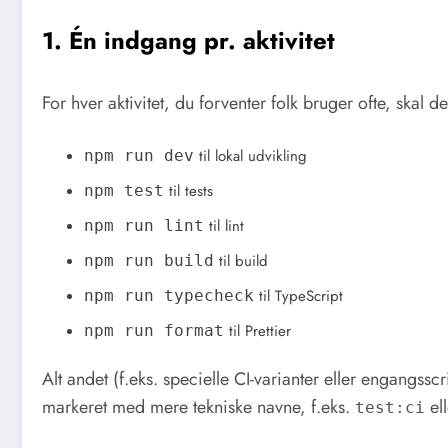
1. Én indgang pr. aktivitet
For hver aktivitet, du forventer folk bruger ofte, skal 
til lokal udvikling
npm run dev
til tests
npm test
til lint
npm run lint
til build
npm run build
til TypeScript
npm run typecheck
til Prettier
npm run format
Alt andet (f.eks. specielle CI-varianter eller engangss
markeret med mere tekniske navne, f.eks.
el
test:ci