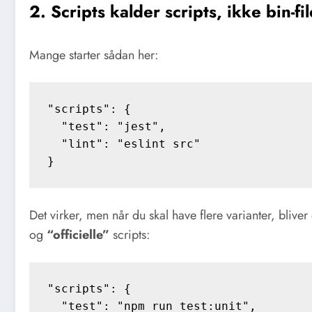
2. Scripts kalder scripts, ikke bin-fi
Mange starter sådan her:
"scripts": {

  "test": "jest",

  "lint": "eslint src"

Det virker, men når du skal have flere varianter, bliver
og
“officielle”
scripts:
"scripts": {

  "test": "npm run test:unit",
