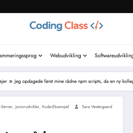
ammeringssprog
Webudvikling
Softwareudviklin
øjer
Jeg opdagede først mine rådne npm scripts, da en ny koll
,
,
-Server
Juniorudvikler
Kode-Eksempel
Sara Vestergaard