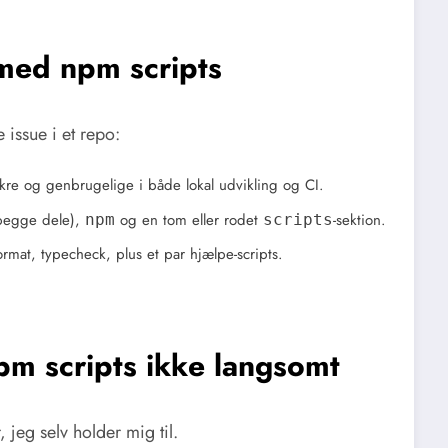
med npm scripts
 issue i et repo:
ikre og genbrugelige i både lokal udvikling og CI.
 begge dele),
og en tom eller rodet
-sektion.
npm
scripts
ormat, typecheck, plus et par hjælpe-scripts.
pm scripts ikke langsomt
, jeg selv holder mig til.