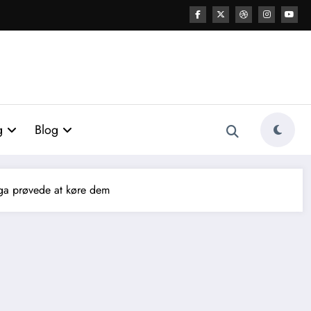
g
Blog
ega prøvede at køre dem