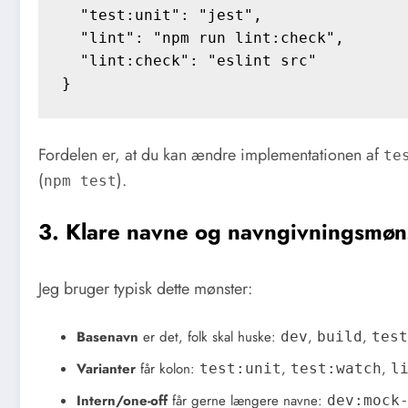
  "test:unit": "jest",

  "lint": "npm run lint:check",

  "lint:check": "eslint src"

Fordelen er, at du kan ændre implementationen af
te
(
).
npm test
3. Klare navne og navngivningsmøn
Jeg bruger typisk dette mønster:
Basenavn
er det, folk skal huske:
,
,
dev
build
test
Varianter
får kolon:
,
,
test:unit
test:watch
l
Intern/one-off
får gerne længere navne:
dev:mock