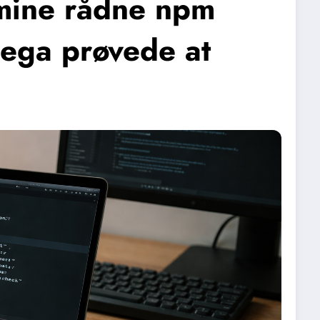
 mine rådne npm
llega prøvede at