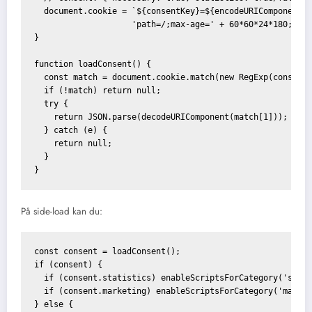
  document.cookie = `${consentKey}=${encodeURIComponent(J
                    'path=/;max-age=' + 60*60*24*180; // 
}

function loadConsent() {

  const match = document.cookie.match(new RegExp(consentK
  if (!match) return null;

  try {

    return JSON.parse(decodeURIComponent(match[1]));

  } catch (e) {

    return null;

  }

På side-load kan du:
const consent = loadConsent();

if (consent) {

  if (consent.statistics) enableScriptsForCategory('stati
  if (consent.marketing) enableScriptsForCategory('market
} else {
