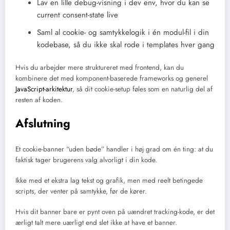
Lav en lille debug-visning i dev env, hvor du kan se
current consent-state live
Saml al cookie- og samtykkelogik i én modul-fil i din
kodebase, så du ikke skal rode i templates hver gang
Hvis du arbejder mere struktureret med frontend, kan du
kombinere det med komponent-baserede frameworks og generel
JavaScript-arkitektur
, så dit cookie-setup føles som en naturlig del af
resten af koden.
Afslutning
Et cookie-banner “uden bøde” handler i høj grad om én ting: at du
faktisk tager brugerens valg alvorligt i din kode.
Ikke med et ekstra lag tekst og grafik, men med reelt betingede
scripts, der venter på samtykke, før de kører.
Hvis dit banner bare er pynt oven på uændret tracking-kode, er det
ærligt talt mere uærligt end slet ikke at have et banner.