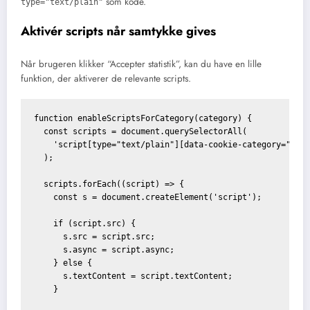
som kode.
type="text/plain"
Aktivér scripts når samtykke gives
Når brugeren klikker “Accepter statistik”, kan du have en lille
funktion, der aktiverer de relevante scripts.
function enableScriptsForCategory(category) {

  const scripts = document.querySelectorAll(

    'script[type="text/plain"][data-cookie-category="' + 
  );

  scripts.forEach((script) => {

    const s = document.createElement('script');

    if (script.src) {

      s.src = script.src;

      s.async = script.async;

    } else {

      s.textContent = script.textContent;

    }
