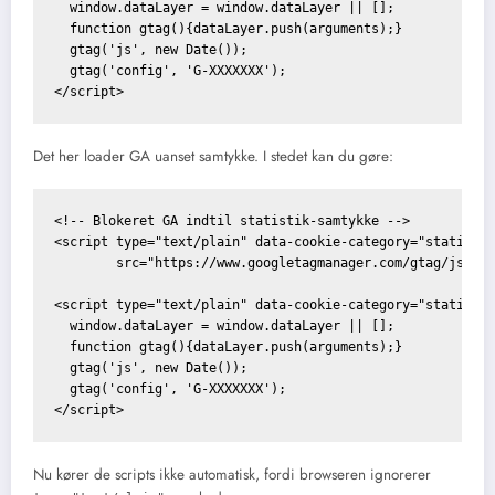
  window.dataLayer = window.dataLayer || [];

  function gtag(){dataLayer.push(arguments);}

  gtag('js', new Date());

  gtag('config', 'G-XXXXXXX');

Det her loader GA uanset samtykke. I stedet kan du gøre:
<!-- Blokeret GA indtil statistik-samtykke -->

<script type="text/plain" data-cookie-category="statistik
        src="https://www.googletagmanager.com/gtag/js?id=
<script type="text/plain" data-cookie-category="statistik
  window.dataLayer = window.dataLayer || [];

  function gtag(){dataLayer.push(arguments);}  

  gtag('js', new Date());

  gtag('config', 'G-XXXXXXX');

Nu kører de scripts ikke automatisk, fordi browseren ignorerer