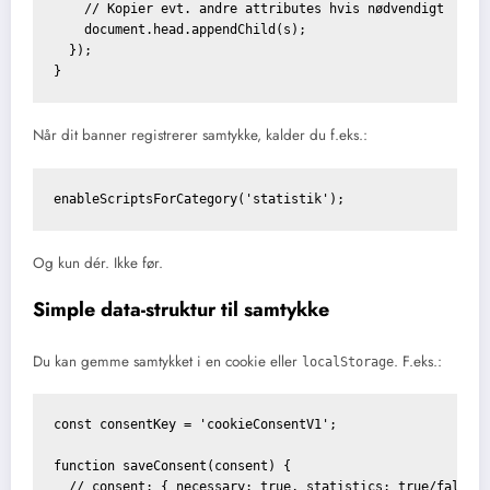
    // Kopier evt. andre attributes hvis nødvendigt

    document.head.appendChild(s);

  });

Når dit banner registrerer samtykke, kalder du f.eks.:
Og kun dér. Ikke før.
Simple data-struktur til samtykke
Du kan gemme samtykket i en cookie eller
. F.eks.:
localStorage
const consentKey = 'cookieConsentV1';

function saveConsent(consent) {

  // consent: { necessary: true, statistics: true/false, 