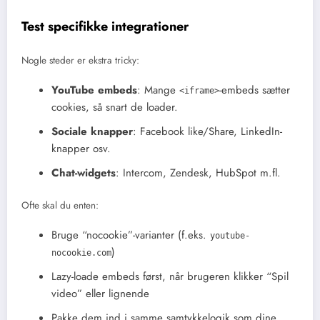
Test specifikke integrationer
Nogle steder er ekstra tricky:
YouTube embeds
: Mange
-embeds sætter
<iframe>
cookies, så snart de loader.
Sociale knapper
: Facebook like/Share, LinkedIn-
knapper osv.
Chat-widgets
: Intercom, Zendesk, HubSpot m.fl.
Ofte skal du enten:
Bruge “nocookie”-varianter (f.eks.
youtube-
)
nocookie.com
Lazy-loade embeds først, når brugeren klikker “Spil
video” eller lignende
Pakke dem ind i samme samtykkelogik som dine