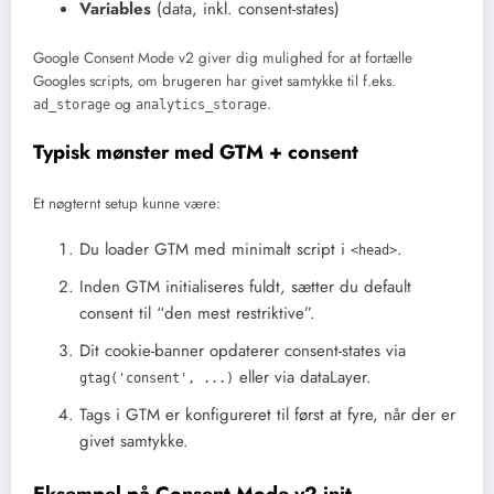
Variables
(data, inkl. consent-states)
Google Consent Mode v2 giver dig mulighed for at fortælle
Googles scripts, om brugeren har givet samtykke til f.eks.
og
.
ad_storage
analytics_storage
Typisk mønster med GTM + consent
Et nøgternt setup kunne være:
Du loader GTM med minimalt script i
.
<head>
Inden GTM initialiseres fuldt, sætter du default
consent til “den mest restriktive”.
Dit cookie-banner opdaterer consent-states via
eller via dataLayer.
gtag('consent', ...)
Tags i GTM er konfigureret til først at fyre, når der er
givet samtykke.
Eksempel på Consent Mode v2 init