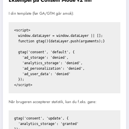
I din template (før GA/GTM går amok):
<script>

  window.dataLayer = window.dataLayer || [];

  function gtag(){dataLayer.push(arguments);}  

  gtag('consent', 'default', {

    'ad_storage': 'denied',

    'analytics_storage': 'denied',

    'ad_personalization': 'denied',

    'ad_user_data': 'denied'

  });

Når brugeren accepterer statistik, kan du f.eks. gøre:
gtag('consent', 'update', {

  'analytics_storage': 'granted'
