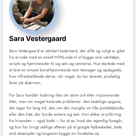
Sara Vestergaard
Sara Vestergaard er selvlært kode-nørd, der stille og roligt er gået
fra at rode med en enkelt HTML-side til at bygge små værktøjer,
scripts og hjemmesider til sig selv og vennerne. Hun startede med
at lave en simpel band-hjemmeside som teenager og opdagede,
hvor tilfredsstillende det er, når noget, du har skrevet, pludselig
lever på skærmen.
For Sara handler kodning ikke om store ord eller imponerende
titler, men om meget konkrete problemer: den kedelige opgave,
der tager for lang tid, den ven der mangler en lille porteføljeside,
eller den liste, der burde sortere sig selv. Hun elsker at pille ting
fra hinanden – også kode – for at se, hvad der egentlig foregår,
og hun har brugt utallige aftener på at google fejlbeskeder, teste
små eksempler og langsomt bygge sin forståelse op.