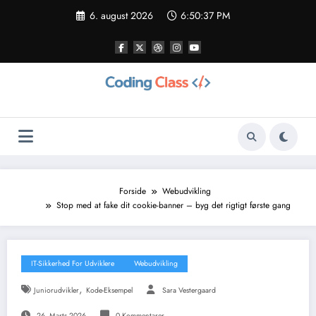
Videre
6. august 2026
6:50:38 PM
til
indhold
Forside
Webudvikling
Stop med at fake dit cookie-banner – byg det rigtigt første gang
IT-Sikkerhed For Udviklere
Webudvikling
,
Juniorudvikler
Kode-Eksempel
Sara Vestergaard
26. Marts 2026
0 Kommentarer