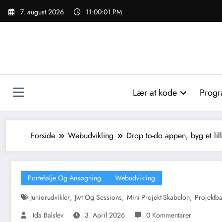
Videre
7. august 2026
11:00:02 PM
til
indhold
Lær at kode
Progr
Forside
Webudvikling
Drop to-do appen, byg et lill
Portefølje Og Ansøgning
Webudvikling
,
,
,
Juniorudvikler
Jwt Og Sessions
Mini-Projekt-Skabelon
Projektb
Ida Balslev
3. April 2026
0 Kommentarer