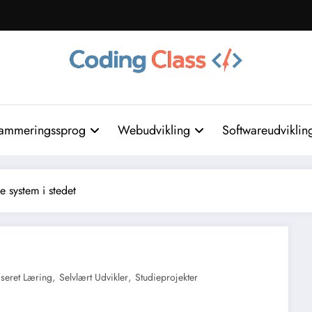
ammeringssprog
Webudvikling
Softwareudviklin
e system i stedet
,
,
aseret Læring
Selvlært Udvikler
Studieprojekter