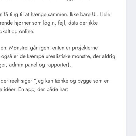
an få ting til at hænge sammen. Ikke bare UI. Hele
terende hjørner som login, fejl, data der ikke
okalt og online.
en. Mønstret går igen: enten er projekterne
r også er de kæmpe urealistiske monstre, der aldrig
ger, admin panel og rapporter).
g, der reelt siger “jeg kan tænke og bygge som en
lve idéer. En app, der både har: