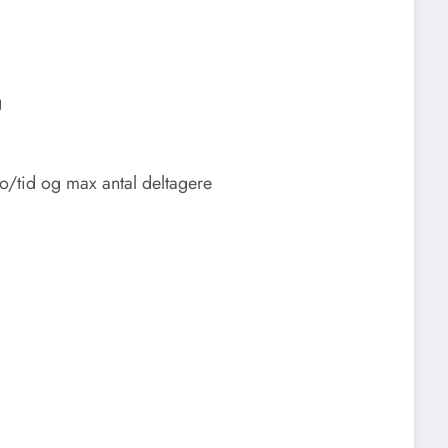
g
to/tid og max antal deltagere