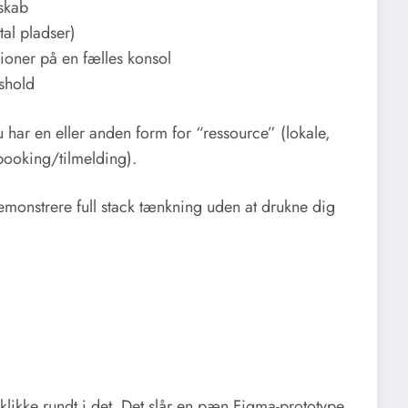
sskab
tal pladser)
sioner på en fælles konsol
shold
 har en eller anden form for “ressource” (lokale,
(booking/tilmelding).
emonstrere full stack tænkning uden at drukne dig
klikke rundt i det. Det slår en pæn Figma-prototype