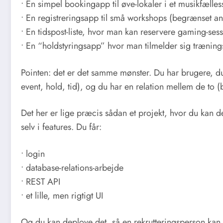
• En simpel bookingapp til øve-lokaler i et musikfælle
• En registreringsapp til små workshops (begrænset an
• En tidspost-liste, hvor man kan reservere gaming-ses
• En “holdstyringsapp” hvor man tilmelder sig træning
Pointen: det er det samme mønster. Du har brugere, du
event, hold, tid), og du har en relation mellem de to 
Det her er lige præcis sådan et projekt, hvor du kan d
selv i features. Du får:
• login
• database-relations-arbejde
• REST API
• et lille, men rigtigt UI
Og du kan deploye det, så en rekrutteringsperson kan 