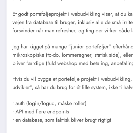
Et godt porteføljeprojekt i webudvikling viser, at du k
vejen fra database til bruger, inklusiv alle de små irri
forsvinder når man refresher, og ting der virker både l
Jeg har kigget på mange “junior porteføljer” efterhånd
mikroskopiske (to-do, lommeregner, statisk side), elle
bliver færdige (fuld webshop med betaling, anbefalin
Hvis du vil bygge et portefølje projekt i webudviklin
udvikler”, så har du brug for ét lille system, ikke ti ha
• auth (login/logud, måske roller)
• API med flere endpoints
• en database, som faktisk bliver brugt rigtigt