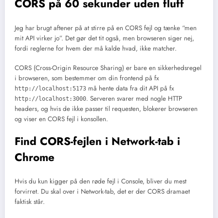
CORS på 60 sekunder uden fluff
Jeg har brugt aftener på at stirre på en CORS fejl og tænke “men
mit API virker jo”. Det gør det tit også, men browseren siger nej,
fordi reglerne for hvem der må kalde hvad, ikke matcher.
CORS (Cross-Origin Resource Sharing) er bare en sikkerhedsregel
i browseren, som bestemmer om din frontend på fx
må hente data fra dit API på fx
http://localhost:5173
. Serveren svarer med nogle HTTP
http://localhost:3000
headers, og hvis de ikke passer til requesten, blokerer browseren
og viser en CORS fejl i konsollen.
Find CORS-fejlen i Network-tab i
Chrome
Hvis du kun kigger på den røde fejl i Console, bliver du mest
forvirret. Du skal over i Network-tab, det er der CORS dramaet
faktisk står.