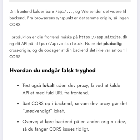
Din frontend kalder bare
, og Vite sender det videre til
/api/...
backend. Fra browserens synspunkt er det samme origin, så ingen
CORS.
I produktion er din frontend måske på
https://app.mitsite.dk
og dit API på
. Nu er det
pludselig
https://api.mitsite.dk
cross-origin, og du opdager at din backend slet ikke var sat op til
CORS.
Hvordan du undgår falsk tryghed
Test også
lokalt
uden dev proxy, fx ved at kalde
API’et med fuld URL fra frontend.
Sæt CORS op i backend, selvom dev proxy gør det
“unødvendigt” lokalt.
Overvej at køre backend på en anden origin i dev,
så du fanger CORS issues tidligt.