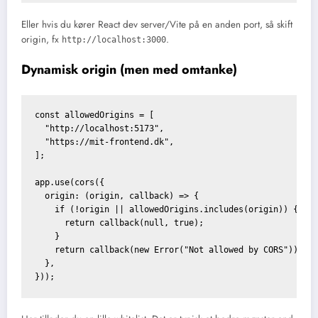
Eller hvis du kører React dev server/Vite på en anden port, så skift
origin, fx
.
http://localhost:3000
Dynamisk origin (men med omtanke)
const allowedOrigins = [

  "http://localhost:5173",

  "https://mit-frontend.dk",

];

app.use(cors({

  origin: (origin, callback) => {

    if (!origin || allowedOrigins.includes(origin)) {

      return callback(null, true);

    }

    return callback(new Error("Not allowed by CORS"));

  },
