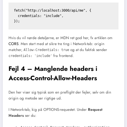
fetch("http://localhost:3000/api/me", {

  credentials: "include",

Hvis du vil nørde detaljerne, er MDN ret god her, fx artiklen om
CORS
. Men start med at sikre tre ting i Network-tab: origin
matcher,
og at du faktisk sender
Allow-Credentials: true
fra frontend.
credentials: 'include'
Fejl 4 – Manglende headers i
Access-Control-Allow-Headers
Den her viser sig typisk som en preflight der fejler, selv om din
origin og metode ser rigtige ud.
I Network-tab, kig på OPTIONS-requestet. Under
Request
Headers
ser du: