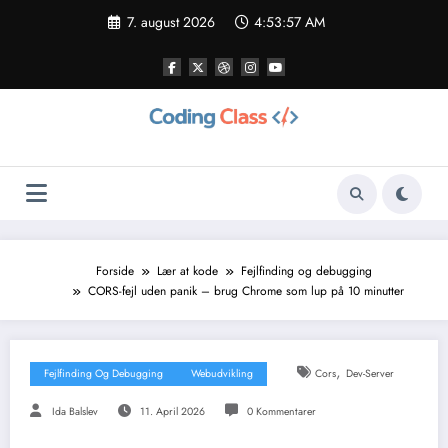
Videre
7. august 2026
4:53:59 AM
til
indhold
Forside
Lær at kode
Fejlfinding og debugging
CORS-fejl uden panik – brug Chrome som lup på 10 minutter
,
Fejlfinding Og Debugging
Webudvikling
Cors
Dev-Server
Ida Balslev
11. April 2026
0 Kommentarer