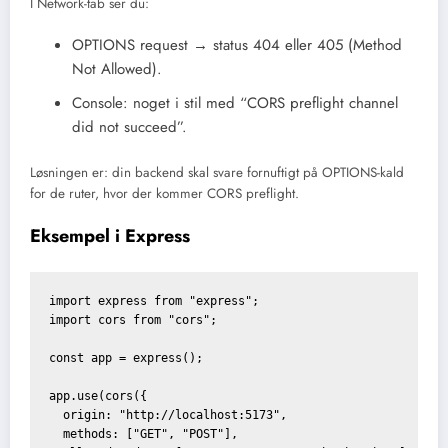
I Network-tab ser du:
OPTIONS request → status 404 eller 405 (Method
Not Allowed).
Console: noget i stil med “CORS preflight channel
did not succeed”.
Løsningen er: din backend skal svare fornuftigt på OPTIONS-kald
for de ruter, hvor der kommer CORS preflight.
Eksempel i Express
import express from "express";

import cors from "cors";

const app = express();

app.use(cors({

  origin: "http://localhost:5173",

  methods: ["GET", "POST"],
