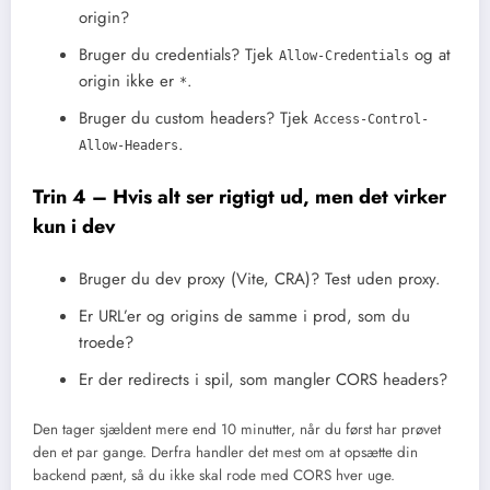
origin?
Bruger du credentials? Tjek
og at
Allow-Credentials
origin ikke er
.
*
Bruger du custom headers? Tjek
Access-Control-
.
Allow-Headers
Trin 4 – Hvis alt ser rigtigt ud, men det virker
kun i dev
Bruger du dev proxy (Vite, CRA)? Test uden proxy.
Er URL’er og origins de samme i prod, som du
troede?
Er der redirects i spil, som mangler CORS headers?
Den tager sjældent mere end 10 minutter, når du først har prøvet
den et par gange. Derfra handler det mest om at opsætte din
backend pænt, så du ikke skal rode med CORS hver uge.