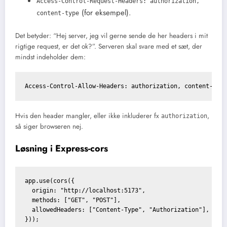
Access-Control-Request-Headers: authorization,
(for eksempel).
content-type
Det betyder: “Hej server, jeg vil gerne sende de her headers i mit
rigtige request, er det ok?”. Serveren skal svare med et sæt, der
mindst indeholder dem:
Access-Control-Allow-Headers: authorization, content-typ
Hvis den header mangler, eller ikke inkluderer fx
,
authorization
så siger browseren nej.
Løsning i Express-cors
app.use(cors({

  origin: "http://localhost:5173",

  methods: ["GET", "POST"],

  allowedHeaders: ["Content-Type", "Authorization"],
