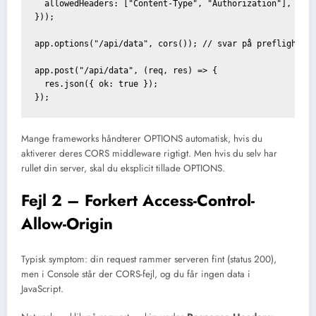
  allowedHeaders: ["Content-Type", "Authorization"],

}));

app.options("/api/data", cors()); // svar på preflight

app.post("/api/data", (req, res) => {

  res.json({ ok: true });

Mange frameworks håndterer OPTIONS automatisk, hvis du
aktiverer deres CORS middleware rigtigt. Men hvis du selv har
rullet din server, skal du eksplicit tillade OPTIONS.
Fejl 2 – Forkert Access-Control-
Allow-Origin
Typisk symptom: din request rammer serveren fint (status 200),
men i Console står der CORS-fejl, og du får ingen data i
JavaScript.