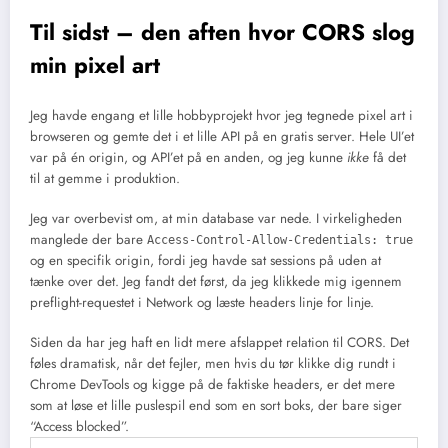
Til sidst – den aften hvor CORS slog
min pixel art
Jeg havde engang et lille hobbyprojekt hvor jeg tegnede pixel art i
browseren og gemte det i et lille API på en gratis server. Hele UI’et
var på én origin, og API’et på en anden, og jeg kunne
ikke
få det
til at gemme i produktion.
Jeg var overbevist om, at min database var nede. I virkeligheden
manglede der bare
Access-Control-Allow-Credentials: true
og en specifik origin, fordi jeg havde sat sessions på uden at
tænke over det. Jeg fandt det først, da jeg klikkede mig igennem
preflight-requestet i Network og læste headers linje for linje.
Siden da har jeg haft en lidt mere afslappet relation til CORS. Det
føles dramatisk, når det fejler, men hvis du tør klikke dig rundt i
Chrome DevTools og kigge på de faktiske headers, er det mere
som at løse et lille puslespil end som en sort boks, der bare siger
“Access blocked”.