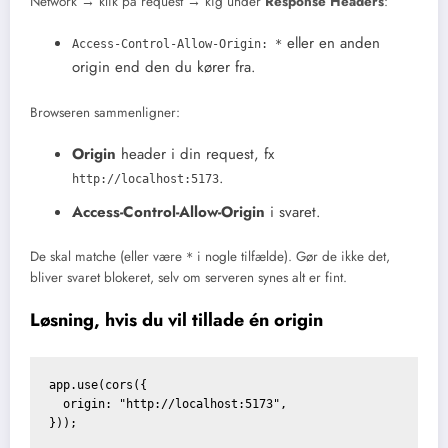
Network → klik på request → kig under
Response Headers
:
eller en anden
Access-Control-Allow-Origin: *
origin end den du kører fra.
Browseren sammenligner:
Origin
header i din request, fx
.
http://localhost:5173
Access-Control-Allow-Origin
i svaret.
De skal matche (eller være
i nogle tilfælde). Gør de ikke det,
*
bliver svaret blokeret, selv om serveren synes alt er fint.
Løsning, hvis du vil tillade én origin
app.use(cors({

  origin: "http://localhost:5173",
