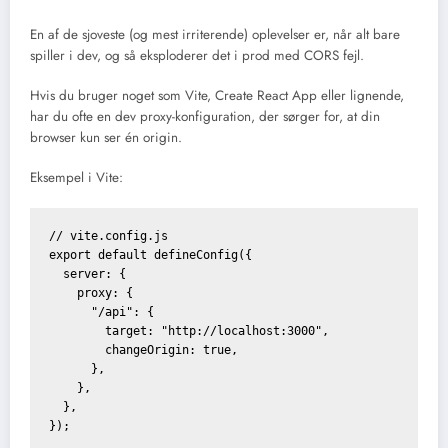
En af de sjoveste (og mest irriterende) oplevelser er, når alt bare
spiller i dev, og så eksploderer det i prod med CORS fejl.
Hvis du bruger noget som Vite, Create React App eller lignende,
har du ofte en dev proxy-konfiguration, der sørger for, at din
browser kun ser én origin.
Eksempel i Vite:
// vite.config.js

export default defineConfig({

  server: {

    proxy: {

      "/api": {

        target: "http://localhost:3000",

        changeOrigin: true,

      },

    },

  },
