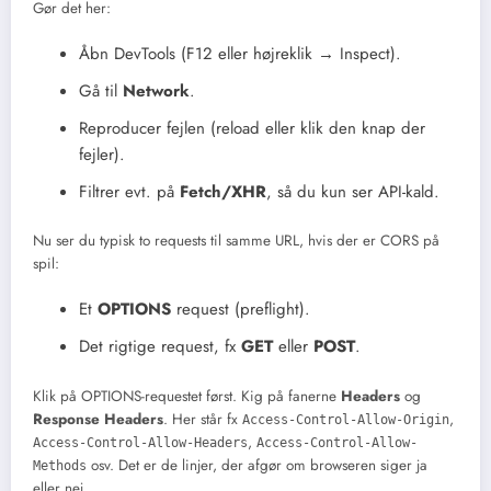
Gør det her:
Åbn DevTools (F12 eller højreklik → Inspect).
Gå til
Network
.
Reproducer fejlen (reload eller klik den knap der
fejler).
Filtrer evt. på
Fetch/XHR
, så du kun ser API-kald.
Nu ser du typisk to requests til samme URL, hvis der er CORS på
spil:
Et
OPTIONS
request (preflight).
Det rigtige request, fx
GET
eller
POST
.
Klik på OPTIONS-requestet først. Kig på fanerne
Headers
og
Response Headers
. Her står fx
,
Access-Control-Allow-Origin
,
Access-Control-Allow-Headers
Access-Control-Allow-
osv. Det er de linjer, der afgør om browseren siger ja
Methods
eller nej.