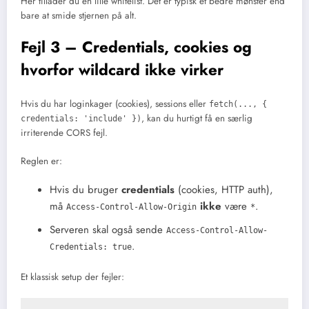
Her tillader du en lille whitelist. Det er typisk et bedre mønster end
bare at smide stjernen på alt.
Fejl 3 – Credentials, cookies og
hvorfor wildcard ikke virker
Hvis du har loginkager (cookies), sessions eller
fetch(..., {
, kan du hurtigt få en særlig
credentials: 'include' })
irriterende CORS fejl.
Reglen er:
Hvis du bruger
credentials
(cookies, HTTP auth),
må
ikke
være
.
Access-Control-Allow-Origin
*
Serveren skal også sende
Access-Control-Allow-
.
Credentials: true
Et klassisk setup der fejler: