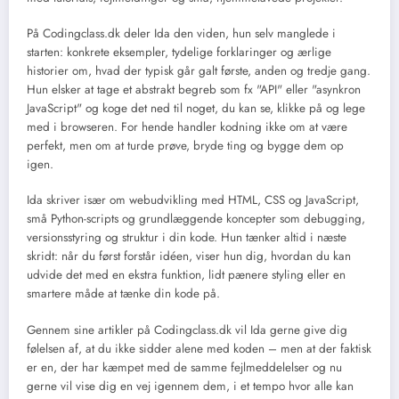
På Codingclass.dk deler Ida den viden, hun selv manglede i
starten: konkrete eksempler, tydelige forklaringer og ærlige
historier om, hvad der typisk går galt første, anden og tredje gang.
Hun elsker at tage et abstrakt begreb som fx "API" eller "asynkron
JavaScript" og koge det ned til noget, du kan se, klikke på og lege
med i browseren. For hende handler kodning ikke om at være
perfekt, men om at turde prøve, bryde ting og bygge dem op
igen.
Ida skriver især om webudvikling med HTML, CSS og JavaScript,
små Python-scripts og grundlæggende koncepter som debugging,
versionsstyring og struktur i din kode. Hun tænker altid i næste
skridt: når du først forstår idéen, viser hun dig, hvordan du kan
udvide det med en ekstra funktion, lidt pænere styling eller en
smartere måde at tænke din kode på.
Gennem sine artikler på Codingclass.dk vil Ida gerne give dig
følelsen af, at du ikke sidder alene med koden – men at der faktisk
er en, der har kæmpet med de samme fejlmeddelelser og nu
gerne vil vise dig en vej igennem dem, i et tempo hvor alle kan