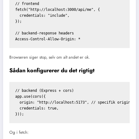
// frontend

fetch("http://localhost:3000/api/me", {

  credentials: "include",

});

// backend-response headers

Browseren siger stop, selv om alt andet er ok.
Sådan konfigurerer du det rigtigt
// backend (Express + cors)

app.use(cors({

  origin: "http://localhost:5173", // specifik origin

  credentials: true,

Og i fetch: