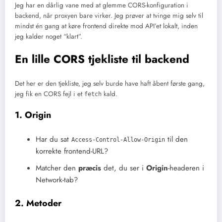
Jeg har en dårlig vane med at glemme CORS-konfiguration i
backend, når proxyen bare virker. Jeg prøver at tvinge mig selv til
mindst én gang at køre frontend direkte mod API’et lokalt, inden
jeg kalder noget “klart”.
En lille CORS tjekliste til backend
Det her er den tjekliste, jeg selv burde have haft åbent første gang,
jeg fik en CORS fejl i et
kald.
fetch
1. Origin
Har du sat
til den
Access-Control-Allow-Origin
korrekte frontend-URL?
Matcher den
præcis
det, du ser i
Origin
-headeren i
Network-tab?
2. Metoder