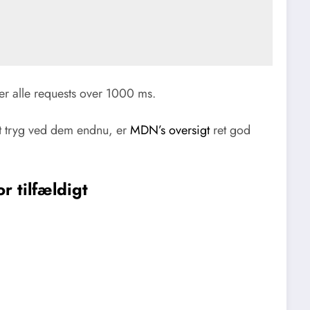
er alle requests over 1000 ms.
elt tryg ved dem endnu, er
MDN’s oversigt
ret god
or tilfældigt