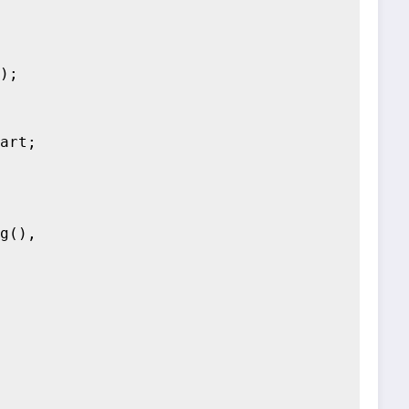
);

art;

g(),
