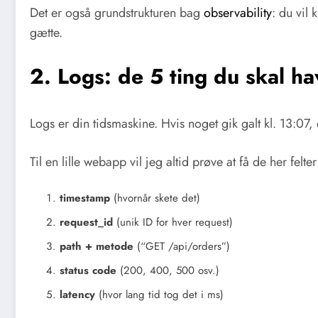
Det er også grundstrukturen bag
observability
: du vil
gætte.
2. Logs: de 5 ting du skal h
Logs er din tidsmaskine. Hvis noget gik galt kl. 13:07, 
Til en lille webapp vil jeg altid prøve at få de her felt
timestamp
(hvornår skete det)
request_id
(unik ID for hver request)
path + metode
(“GET /api/orders”)
status code
(200, 400, 500 osv.)
latency
(hvor lang tid tog det i ms)