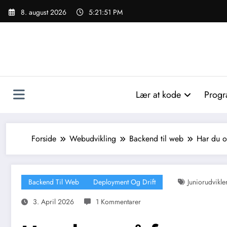
Videre
8. august 2026
5:21:53 PM
til
indhold
Lær at kode
Progr
Forside
Webudvikling
Backend til web
Har du o
Backend Til Web
Deployment Og Drift
Juniorudvikle
3. April 2026
1 Kommentarer