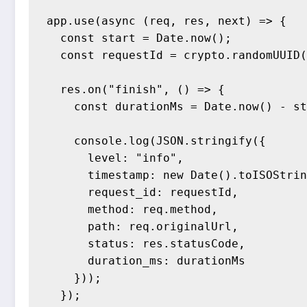
app.use(async (req, res, next) => {

  const start = Date.now();

  const requestId = crypto.randomUUID(
  res.on("finish", () => {

    const durationMs = Date.now() - st
    console.log(JSON.stringify({

      level: "info",

      timestamp: new Date().toISOStrin
      request_id: requestId,

      method: req.method,

      path: req.originalUrl,

      status: res.statusCode,

      duration_ms: durationMs

    }));

  });
