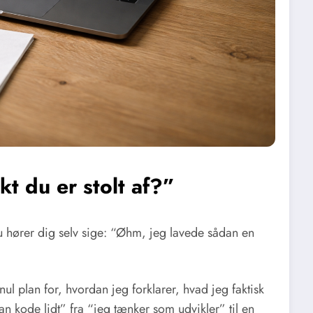
t du er stolt af?”
u hører dig selv sige: “Øhm, jeg lavede sådan en
ul plan for, hvordan jeg forklarer, hvad jeg faktisk
kan kode lidt” fra “jeg tænker som udvikler” til en