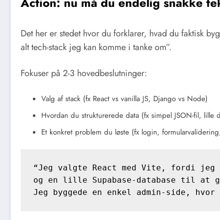
Action: nu må du endelig snakke te
Det her er stedet hvor du forklarer, hvad du faktisk 
alt tech-stack jeg kan komme i tanke om”.
Fokuser på 2-3 hovedbeslutninger:
Valg af stack (fx React vs vanilla JS, Django vs Node)
Hvordan du strukturerede data (fx simpel JSON-fil, lille 
Et konkret problem du løste (fx login, formularvalidering
“Jeg valgte React med Vite, fordi jeg 
og en lille Supabase-database til at g
Jeg byggede en enkel admin-side, hvor 