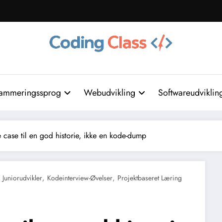
ammeringssprog
Webudvikling
Softwareudviklin
e case til en god historie, ikke en kode-dump
,
,
Juniorudvikler
Kodeinterview-Øvelser
Projektbaseret Læring