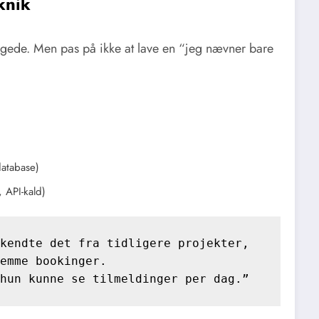
knik
byggede. Men pas på ikke at lave en “jeg nævner bare
database)
, API-kald)
kendte det fra tidligere projekter, 

emme bookinger. 

hun kunne se tilmeldinger per dag.”