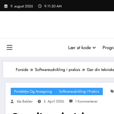
Videre
9. august 2026
9:11:31 AM
til
indhold
Lær at kode
Progr
Forside
Softwareudvikling i praksis
Gør din teknisk
Portefølje Og Ansøgning
Softwareudvikling I Praksis
Ida Balslev
3. April 2026
1 Kommentarer