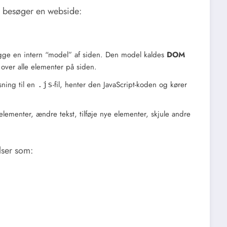
u besøger en webside:
ge en intern “model” af siden. Den model kaldes
DOM
over alle elementer på siden.
sning til en
-fil, henter den JavaScript-koden og kører
.js
ementer, ændre tekst, tilføje nye elementer, skjule andre
ser som: