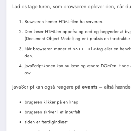
Lad os tage turen, som browseren oplever den, når d
Browseren henter HTML-filen fra serveren.
Den læser HTML’en oppefra og ned og begynder at byg
(Document Object Model) og er i praksis en træstruktur 
Når browseren møder et
-tag eller en henvi
<script>
den.
JavaScript-koden kan nu læse og ændre DOM’en: finde el
osv.
JavaScript kan også reagere på
events
– altså hændel
brugeren klikker på en knap
brugeren skriver i et inputfelt
siden er færdigindlæst