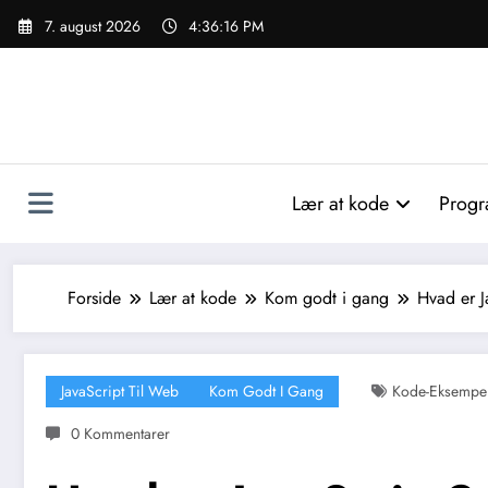
Videre
7. august 2026
4:36:18 PM
til
indhold
Lær at kode
Progr
Forside
Lær at kode
Kom godt i gang
Hvad er J
JavaScript Til Web
Kom Godt I Gang
Kode-Eksempe
0 Kommentarer