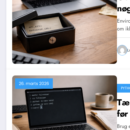
nøg
Envir
om ik
L
26. marts 2026
PYTH
Tæ
fø
Brug e