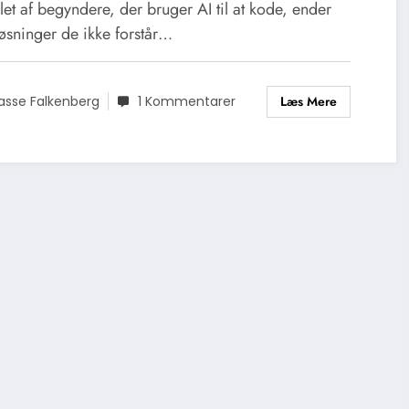
v
llet af begyndere, der bruger AI til at kode, ender
øsninger de ikke forstår…
Læs Mere
asse Falkenberg
1 Kommentarer