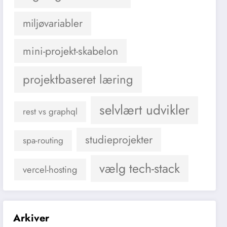
miljøvariabler
mini-projekt-skabelon
projektbaseret læring
selvlært udvikler
rest vs graphql
studieprojekter
spa-routing
vælg tech-stack
vercel-hosting
Arkiver