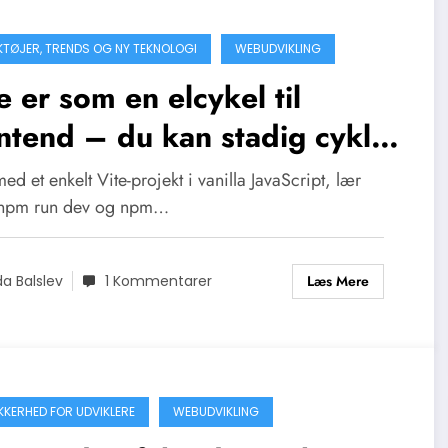
TØJER, TRENDS OG NY TEKNOLOGI
WEBUDVIKLING
e er som en elcykel til
ntend – du kan stadig cykle
v
med et enkelt Vite-projekt i vanilla JavaScript, lær
npm run dev og npm…
Læs Mere
da Balslev
1 Kommentarer
IKKERHED FOR UDVIKLERE
WEBUDVIKLING