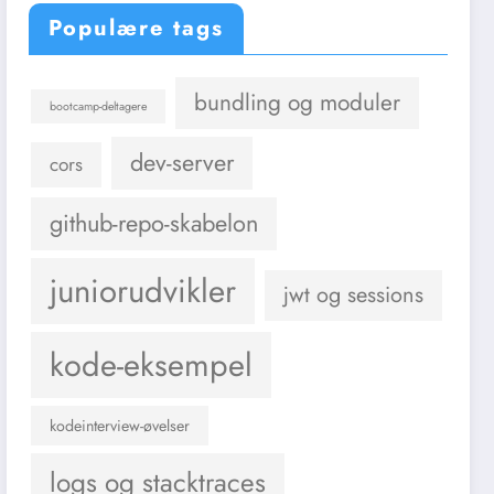
Populære tags
bundling og moduler
bootcamp-deltagere
dev-server
cors
github-repo-skabelon
juniorudvikler
jwt og sessions
kode-eksempel
kodeinterview-øvelser
logs og stacktraces