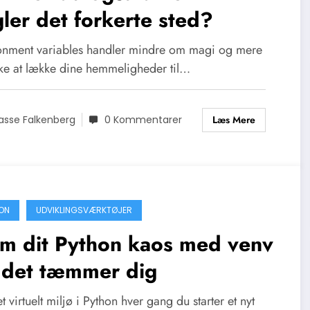
ler det forkerte sted?
onment variables handler mindre om magi og mere
ke at lække dine hemmeligheder til…
Læs Mere
asse Falkenberg
0 Kommentarer
ON
UDVIKLINGSVÆRKTØJER
m dit Python kaos med venv
r det tæmmer dig
t virtuelt miljø i Python hver gang du starter et nyt