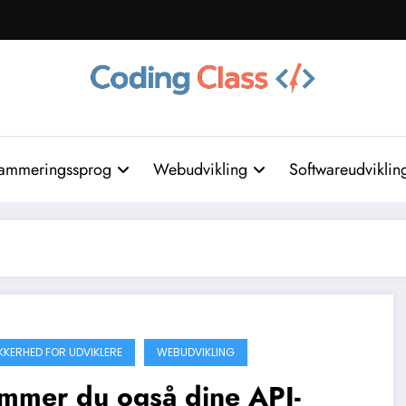
ammeringssprog
Webudvikling
Softwareudviklin
IKKERHED FOR UDVIKLERE
WEBUDVIKLING
mmer du også dine API-