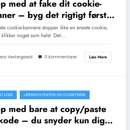
p med at fake dit cookie-
ner – byg det rigtigt første
ng
este cookie-bannere stopper ikke en eneste cookie,
 klikker noget som helst. Det…
Læs Mere
ara Vestergaard
0 Kommentarer
AT KODE
LÆRINGSSTRATEGI OG STUDIETEKNIK
op med bare at copy/paste
kode – du snyder kun dig