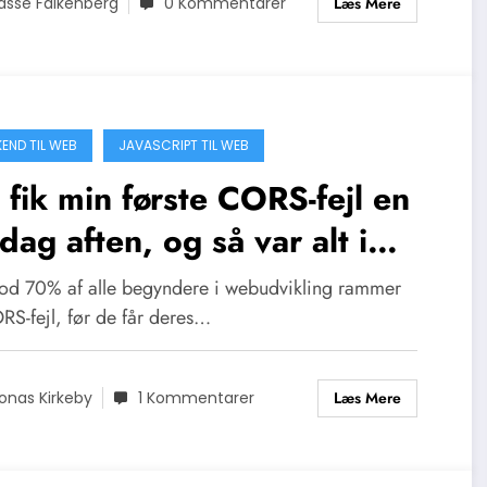
Læs Mere
asse Falkenberg
0 Kommentarer
END TIL WEB
JAVASCRIPT TIL WEB
 fik min første CORS-fejl en
sdag aften, og så var alt i
kker
d 70% af alle begyndere i webudvikling rammer
RS-fejl, før de får deres…
Læs Mere
onas Kirkeby
1 Kommentarer