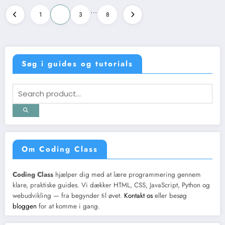
Indlægsinddeling
…
1
2
3
8
Søg i guides og tutorials
Om Coding Class
Coding Class
hjælper dig med at lære programmering gennem
klare, praktiske guides. Vi dækker HTML, CSS, JavaScript, Python og
webudvikling — fra begynder til øvet.
Kontakt os
eller besøg
bloggen
for at komme i gang.