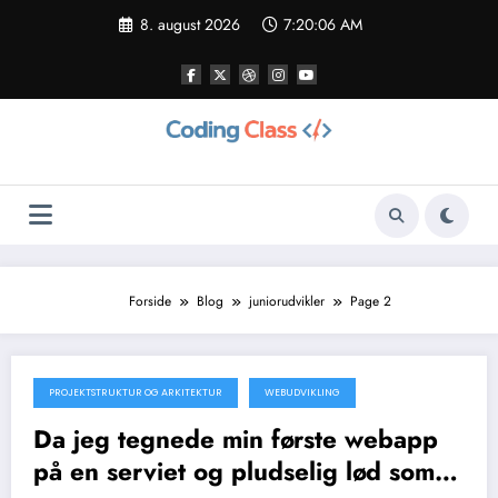
Videre
8. august 2026
7:20:08 AM
til
indhold
Forside
Blog
juniorudvikler
Page 2
PROJEKTSTRUKTUR OG ARKITEKTUR
WEBUDVIKLING
15. juni 2026
Da jeg tegnede min første webapp
på en serviet og pludselig lød som