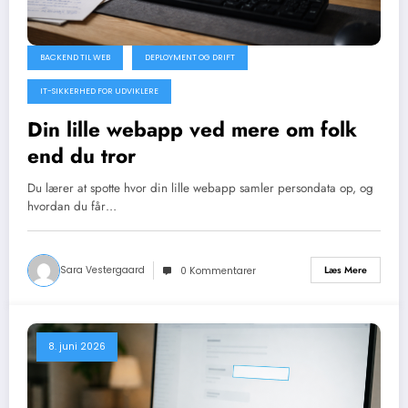
BACKEND TIL WEB
DEPLOYMENT OG DRIFT
IT-SIKKERHED FOR UDVIKLERE
Din lille webapp ved mere om folk
end du tror
Du lærer at spotte hvor din lille webapp samler persondata op, og
hvordan du får…
Sara Vestergaard
Læs Mere
0 Kommentarer
8. juni 2026