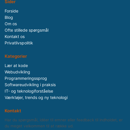
Sider
Forside
Blog
Om os
Ofte stillede spørgsmål
Kontakt os
Privatlivspolitik
Kategorier
Lær at kode
Webudvikling
Programmeringssprog
Softwareudvikling i praksis
IT- og teknologiforståelse
Værktøjer, trends og ny teknologi
Kontakt
Har du spørgsmål, idéer til emner eller feedback til indholdet, er
du meget velkommen til at række ud.