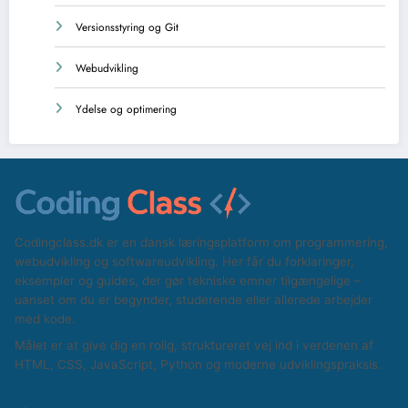
Versionsstyring og Git
Webudvikling
Ydelse og optimering
Codingclass.dk er en dansk læringsplatform om programmering,
webudvikling og softwareudvikling. Her får du forklaringer,
eksempler og guides, der gør tekniske emner tilgængelige –
uanset om du er begynder, studerende eller allerede arbejder
med kode.
Målet er at give dig en rolig, struktureret vej ind i verdenen af
HTML, CSS, JavaScript, Python og moderne udviklingspraksis.