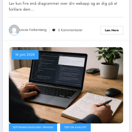
en “rigtig” udvikler
Lav kun fire små diagrammer over din webapp og øv dig på at
forklare dem…
Lasse Falkenberg
Læs Mere
0 Kommentarer
14. juni 2026
SOFTWAREUDVIKLING I PRAKSIS
TEST OG KVALITET