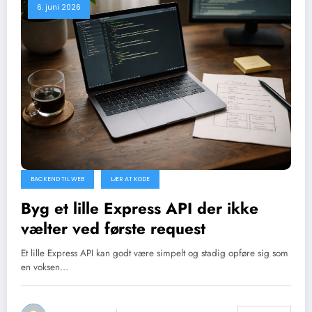
6. juni 2026
BACKEND TIL WEB
LÆR AT KODE
Byg et lille Express API der ikke
vælter ved første request
Et lille Express API kan godt være simpelt og stadig opføre sig som
en voksen…