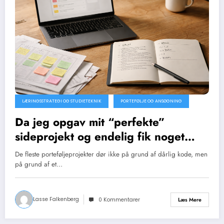
LÆRINGSSTRATEGI OG STUDIETEKNIK
PORTEFØLJE OG ANSØGNING
Da jeg opgav mit “perfekte”
sideprojekt og endelig fik noget
færdigt
De fleste porteføljeprojekter dør ikke på grund af dårlig kode, men
på grund af et…
Lasse Falkenberg
Læs Mere
0 Kommentarer