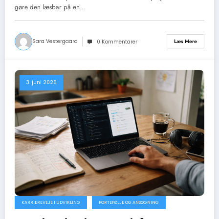
gøre den læsbar på en…
Sara Vestergaard
Læs Mere
0 Kommentarer
3. juni 2026
KARRIEREVEJE I UDVIKLING
PORTEFØLJE OG ANSØGNING