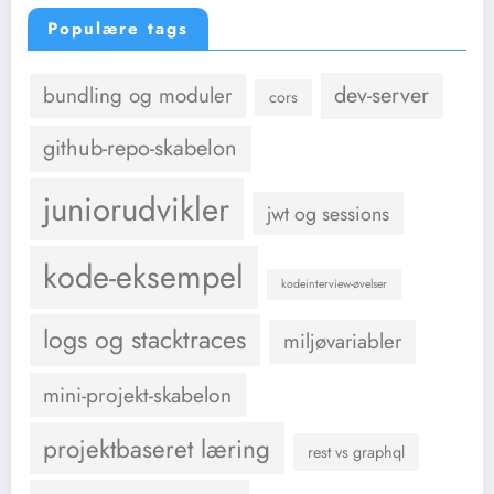
Populære tags
dev-server
bundling og moduler
cors
github-repo-skabelon
juniorudvikler
jwt og sessions
kode-eksempel
kodeinterview-øvelser
logs og stacktraces
miljøvariabler
mini-projekt-skabelon
projektbaseret læring
rest vs graphql