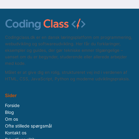
Codingclass.dk er en dansk læringsplatform om programmering,
webudvikling og softwareudvikling. Her får du forklaringer,
eksempler og guides, der gør tekniske emner tilgængelige –
uanset om du er begynder, studerende eller allerede arbejder
med kode.
Målet er at give dig en rolig, struktureret vej ind i verdenen af
HTML, CSS, JavaScript, Python og moderne udviklingspraksis.
Sider
Forside
Blog
Om os
Ofte stillede spørgsmål
Kontakt os