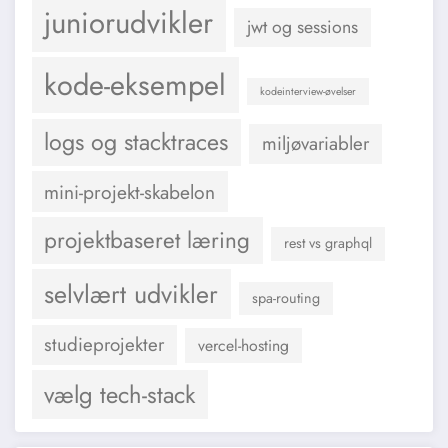
juniorudvikler
jwt og sessions
kode-eksempel
kodeinterview-øvelser
logs og stacktraces
miljøvariabler
mini-projekt-skabelon
projektbaseret læring
rest vs graphql
selvlært udvikler
spa-routing
studieprojekter
vercel-hosting
vælg tech-stack