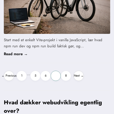
Start med et enkelt Vite-projekt i vanilla JavaScript, lær hvad
npm run dev og npm run build faktisk gør, og…
Read more →
Indlægsinddeling
…
← Previous
1
5
6
7
8
Next →
Hvad dækker webudvikling egentlig
over?