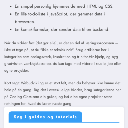
En simpel personlig hjemmeside med HTML og CSS.
En lille to-do-liste i JavaScript, der gemmer data i
browseren.
En kontaktformular, der sender data til en backend.
Når du sidder fast (det gør alle), er det en del af læringsprocessen –
ikke et tegn på, at du "ikke er teknisk nok". Brug artiklerne her i
kategorien som opslagsværk, inspiration og trin-for-trin-hjælp, og byg
gradvist en værktøjskasse op, du kan tage med videre i studie, job eller
egne projekter.
Kort sagt: Webudvikling er et stort felt, men du behøver ikke kunne det
hele på én gang. Tag det i overskuelige bidder, brug kategorierne her
på Coding Class som din guide, og lad dine egne projekter sætte
retningen for, hvad du lærer næste gang.
Søg i guides og tutorials