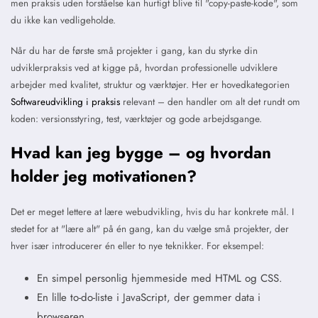
men praksis uden forståelse kan hurtigt blive til "copy-paste-kode", som
du ikke kan vedligeholde.
Når du har de første små projekter i gang, kan du styrke din
udviklerpraksis ved at kigge på, hvordan professionelle udviklere
arbejder med kvalitet, struktur og værktøjer. Her er hovedkategorien
Softwareudvikling i praksis
relevant – den handler om alt det rundt om
koden: versionsstyring, test, værktøjer og gode arbejdsgange.
Hvad kan jeg bygge – og hvordan
holder jeg motivationen?
Det er meget lettere at lære webudvikling, hvis du har konkrete mål. I
stedet for at "lære alt" på én gang, kan du vælge små projekter, der
hver især introducerer én eller to nye teknikker. For eksempel:
En simpel personlig hjemmeside med HTML og CSS.
En lille to-do-liste i JavaScript, der gemmer data i
browseren.