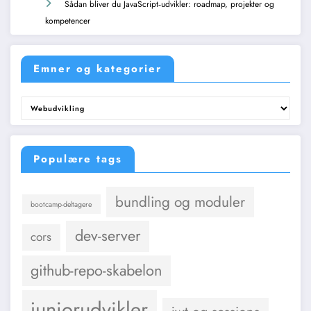
Sådan bliver du JavaScript‑udvikler: roadmap, projekter og
kompetencer
Emner og kategorier
Emner
og
kategorier
Populære tags
bundling og moduler
bootcamp-deltagere
dev-server
cors
github-repo-skabelon
juniorudvikler