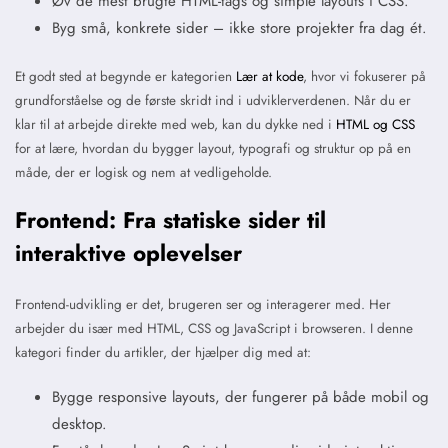
Øv de mest brugte HTML-tags og simple layouts i CSS.
Byg små, konkrete sider – ikke store projekter fra dag ét.
Et godt sted at begynde er kategorien
Lær at kode
, hvor vi fokuserer på
grundforståelse og de første skridt ind i udviklerverdenen. Når du er
klar til at arbejde direkte med web, kan du dykke ned i
HTML og CSS
for at lære, hvordan du bygger layout, typografi og struktur op på en
måde, der er logisk og nem at vedligeholde.
Frontend: Fra statiske sider til
interaktive oplevelser
Frontend-udvikling er det, brugeren ser og interagerer med. Her
arbejder du især med HTML, CSS og JavaScript i browseren. I denne
kategori finder du artikler, der hjælper dig med at:
Bygge responsive layouts, der fungerer på både mobil og
desktop.