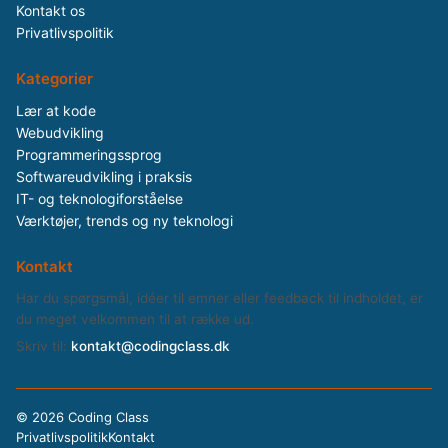
Kontakt os
Privatlivspolitik
Kategorier
Lær at kode
Webudvikling
Programmeringssprog
Softwareudvikling i praksis
IT- og teknologiforståelse
Værktøjer, trends og ny teknologi
Kontakt
Har du spørgsmål, idéer til emner eller feedback til indholdet, er
du meget velkommen til at række ud.
Skriv til:
kontakt@codingclass.dk
©
2026 Coding Class
Privatlivspolitik
Kontakt