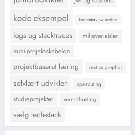
jwt og sessions
kode-eksempel
kodeinterview-øvelser
logs og stacktraces
miljøvariabler
mini-projekt-skabelon
projektbaseret læring
rest vs graphql
selvlært udvikler
spa-routing
studieprojekter
vercel-hosting
vælg tech-stack