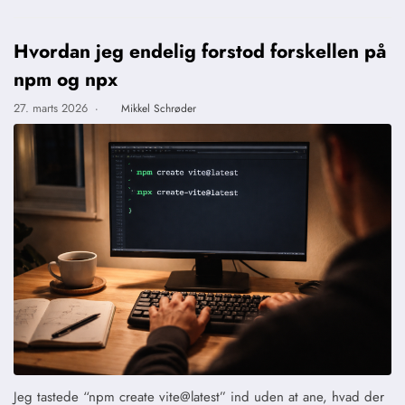
Hvordan jeg endelig forstod forskellen på
npm og npx
27. marts 2026
·
Mikkel Schrøder
Jeg tastede “npm create vite@latest” ind uden at ane, hvad der