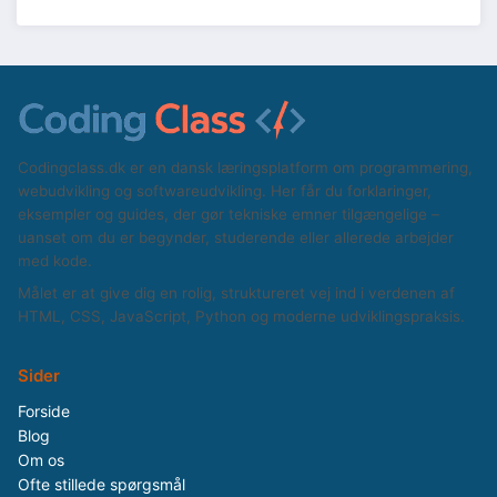
Codingclass.dk er en dansk læringsplatform om programmering,
webudvikling og softwareudvikling. Her får du forklaringer,
eksempler og guides, der gør tekniske emner tilgængelige –
uanset om du er begynder, studerende eller allerede arbejder
med kode.
Målet er at give dig en rolig, struktureret vej ind i verdenen af
HTML, CSS, JavaScript, Python og moderne udviklingspraksis.
Sider
Forside
Blog
Om os
Ofte stillede spørgsmål