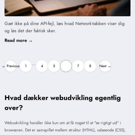
Gæt ikke på dine API-fejl, læs hvad Network-tabben viser dig
og løs det der faktisk sker.
Read more →
Indlægsinddeling
…
← Previous
1
4
5
6
7
8
Next →
Hvad dækker webudvikling egentlig
over?
Webudvikling handler ikke kun om at få noget til at "se rigtigt ud" i
browseren. Det er samspillet mellem struktur (HTML), udseende (CSS),