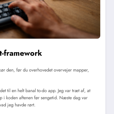
st-framework
n, og kør den, før du overhovedet overvejer mapper,
det til en helt banal to-do app. Jeg var træt af, at
op i koden aftenen før sengetid. Næste dag var
vad jeg havde rørt.