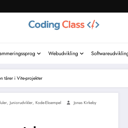
ammeringssprog
Webudvikling
Softwareudviklin
n tårer i Vite-projekter
,
,
uler
Juniorudvikler
Kode-Eksempel
Jonas Kirkeby