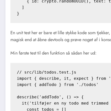
    { id: crypto.randomUUID(), text: t
  ]

En unit test her er bare et lille stykke kode som tjekker
magisk end at åbne devtools og prøve noget af i konso
Min første test til den funktion så sådan her ud:
// src/lib/todos.test.js

import { describe, it, expect } from '
import { addTodo } from './todos'

describe('addTodo', () => {

  it('tilføjer en ny todo med trimmed 
    const todos = []
