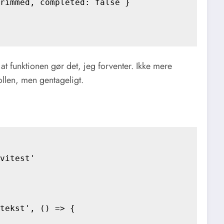
rimmed, completed: false }

, at funktionen gør det, jeg forventer. Ikke mere
llen, men gentageligt.
vitest'

tekst', () => {
