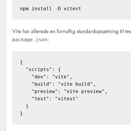
Vite har allerede en fornuftig standardopsætning til test i
:
package.json
{

  "scripts": {

    "dev": "vite",

    "build": "vite build",

    "preview": "vite preview",

    "test": "vitest"

  }
