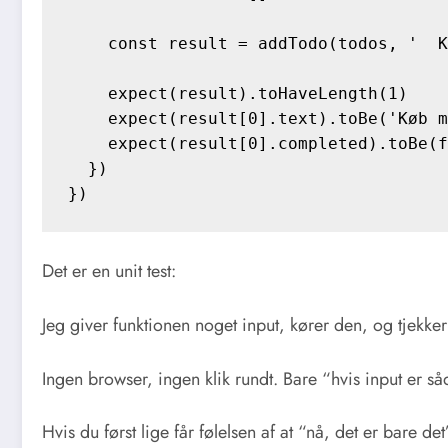
    const result = addTodo(todos, '  K
    expect(result).toHaveLength(1)

    expect(result[0].text).toBe('Køb m
    expect(result[0].completed).toBe(f
  })

Det er en unit test:
Jeg giver funktionen noget input, kører den, og tjekker 
Ingen browser, ingen klik rundt. Bare “hvis input er så
Hvis du først lige får følelsen af at “nå, det er bare 