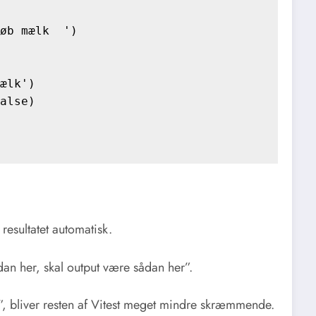
øb mælk  ')

ælk')

alse)

resultatet automatisk.
dan her, skal output være sådan her”.
det”, bliver resten af Vitest meget mindre skræmmende.