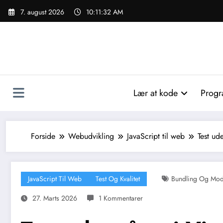
Videre
7. august 2026
10:11:34 AM
til
indhold
Lær at kode
Progr
Forside
Webudvikling
JavaScript til web
Test ude
JavaScript Til Web
Test Og Kvalitet
Bundling Og Mod
27. Marts 2026
1 Kommentarer