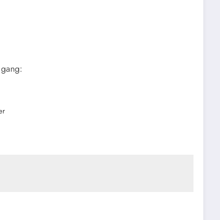
 gang:
er