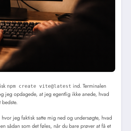
nisk
ind. Terminalen
npm create vite@latest
 og jeg opdagede, at jeg egentlig ikke anede, hvad
t bedste.
r, hvor jeg faktisk satte mig ned og undersøgte, hvad
 men sådan som det føles, når du bare prøver at få et