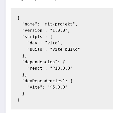
{

  "name": "mit-projekt",

  "version": "1.0.0",

  "scripts": {

    "dev": "vite",

    "build": "vite build"

  },

  "dependencies": {

    "react": "^18.0.0"

  },

  "devDependencies": {

    "vite": "^5.0.0"

  }
