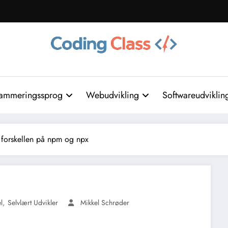
ammeringssprog
Webudvikling
Softwareudviklin
 forskellen på npm og npx
,
l
Selvlært Udvikler
Mikkel Schrøder