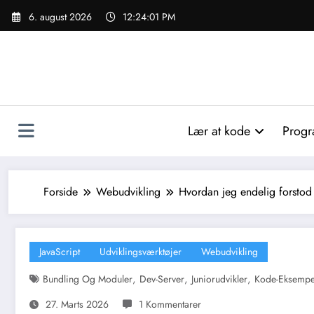
Videre
6. august 2026
12:24:02 PM
til
indhold
Lær at kode
Progr
Forside
Webudvikling
Hvordan jeg endelig forstod
JavaScript
Udviklingsværktøjer
Webudvikling
,
,
,
Bundling Og Moduler
Dev-Server
Juniorudvikler
Kode-Eksempe
27. Marts 2026
1 Kommentarer