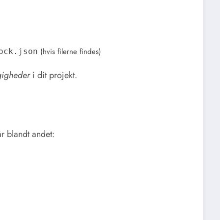
(hvis filerne findes)
ock.json
ngigheder
i dit projekt.
r blandt andet: