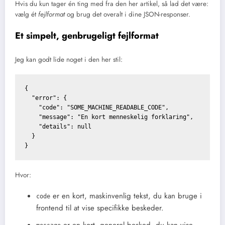
Hvis du kun tager én ting med fra den her artikel, så lad det være:
vælg ét
fejlformat
og brug det overalt i dine JSON-responser.
Et simpelt, genbrugeligt fejlformat
Jeg kan godt lide noget i den her stil:
{

  "error": {

    "code": "SOME_MACHINE_READABLE_CODE",

    "message": "En kort menneskelig forklaring",

    "details": null

  }

Hvor:
er en kort, maskinvenlig tekst, du kan bruge i
code
frontend til at vise specifikke beskeder.