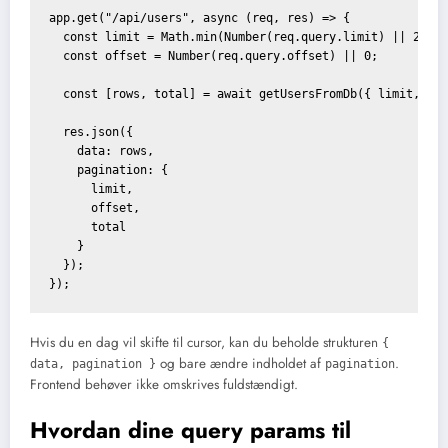
app.get("/api/users", async (req, res) => {

  const limit = Math.min(Number(req.query.limit) || 20, 1
  const offset = Number(req.query.offset) || 0;

  const [rows, total] = await getUsersFromDb({ limit, off
  res.json({

    data: rows,

    pagination: {

      limit,

      offset,

      total

    }

  });

Hvis du en dag vil skifte til cursor, kan du beholde strukturen
{
og bare ændre indholdet af
.
data, pagination }
pagination
Frontend behøver ikke omskrives fuldstændigt.
Hvordan dine query params til