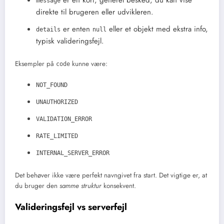
er en kort, generel besked, du kan vise
message
direkte til brugeren eller udvikleren.
er enten
eller et objekt med ekstra info,
details
null
typisk valideringsfejl.
Eksempler på
kunne være:
code
NOT_FOUND
UNAUTHORIZED
VALIDATION_ERROR
RATE_LIMITED
INTERNAL_SERVER_ERROR
Det behøver ikke være perfekt navngivet fra start. Det vigtige er, at
du bruger den
samme struktur
konsekvent.
Valideringsfejl vs serverfejl