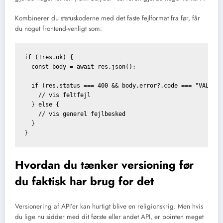
Kombinerer du statuskoderne med det faste fejlformat fra før, får
du noget frontend-venligt som:
if (!res.ok) {

  const body = await res.json();

  if (res.status === 400 && body.error?.code === "VALIDAT
    // vis feltfejl

  } else {

    // vis generel fejlbesked

  }

Hvordan du tænker versioning før
du faktisk har brug for det
Versionering af API’er kan hurtigt blive en religionskrig. Men hvis
du lige nu sidder med dit første eller andet API, er pointen meget