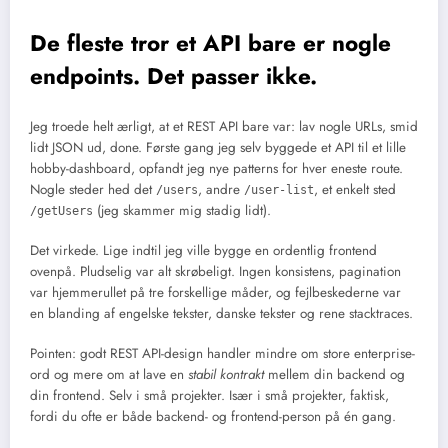
De fleste tror et API bare er nogle
endpoints. Det passer ikke.
Jeg troede helt ærligt, at et REST API bare var: lav nogle URLs, smid
lidt JSON ud, done. Første gang jeg selv byggede et API til et lille
hobby-dashboard, opfandt jeg nye patterns for hver eneste route.
Nogle steder hed det
, andre
, et enkelt sted
/users
/user-list
(jeg skammer mig stadig lidt).
/getUsers
Det virkede. Lige indtil jeg ville bygge en ordentlig frontend
ovenpå. Pludselig var alt skrøbeligt. Ingen konsistens, pagination
var hjemmerullet på tre forskellige måder, og fejlbeskederne var
en blanding af engelske tekster, danske tekster og rene stacktraces.
Pointen: godt REST API-design handler mindre om store enterprise-
ord og mere om at lave en
stabil kontrakt
mellem din backend og
din frontend. Selv i små projekter. Især i små projekter, faktisk,
fordi du ofte er både backend- og frontend-person på én gang.