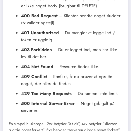
er ikke noget body (brugbar til DELETE).
400 Bad Request
– Klienten sendte noget sludder
(fx valideringsfejl).
401 Unauthorized
– Du mangler at logge ind /
token er ugyldig.
403 Forbidden
– Du er logget ind, men har ikke
lov til det her.
404 Not Found
– Resource findes ikke.
409 Conflict
– Konflikt, fx du prøver at oprette
noget, der allerede findes.
429 Too Many Requests
– Du rammer rate limit.
500 Internal Server Error
– Noget gik galt på
serveren.
En simpel huskeregel: 2xx betyder “alt ok”, 4xx betyder “klienten
gjorde noget forkert”, 5xx betyder “serveren gjorde noget forkert”.