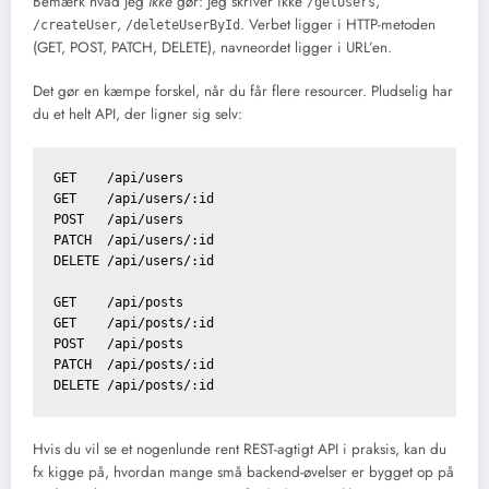
Bemærk hvad jeg
ikke
gør: Jeg skriver ikke
,
/getUsers
,
. Verbet ligger i HTTP-metoden
/createUser
/deleteUserById
(GET, POST, PATCH, DELETE), navneordet ligger i URL’en.
Det gør en kæmpe forskel, når du får flere resourcer. Pludselig har
du et helt API, der ligner sig selv:
GET    /api/users

GET    /api/users/:id

POST   /api/users

PATCH  /api/users/:id

DELETE /api/users/:id

GET    /api/posts

GET    /api/posts/:id

POST   /api/posts

PATCH  /api/posts/:id

Hvis du vil se et nogenlunde rent REST-agtigt API i praksis, kan du
fx kigge på, hvordan mange små backend-øvelser er bygget op på