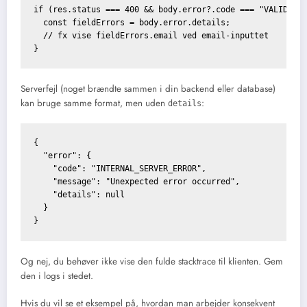
if (res.status === 400 && body.error?.code === "VALIDATIO
  const fieldErrors = body.error.details;

  // fx vise fieldErrors.email ved email-inputtet

Serverfejl (noget brændte sammen i din backend eller database)
kan bruge samme format, men uden
:
details
{

  "error": {

    "code": "INTERNAL_SERVER_ERROR",

    "message": "Unexpected error occurred",

    "details": null

  }

Og nej, du behøver ikke vise den fulde stacktrace til klienten. Gem
den i logs i stedet.
Hvis du vil se et eksempel på, hvordan man arbejder konsekvent