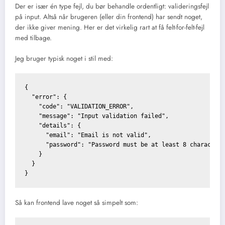
Der er især én type fejl, du bør behandle ordentligt: valideringsfejl
på input. Altså når brugeren (eller din frontend) har sendt noget,
der ikke giver mening. Her er det virkelig rart at få felt-for-felt-fejl
med tilbage.
Jeg bruger typisk noget i stil med:
{

  "error": {

    "code": "VALIDATION_ERROR",

    "message": "Input validation failed",

    "details": {

      "email": "Email is not valid",

      "password": "Password must be at least 8 characters
    }

  }

Så kan frontend lave noget så simpelt som: