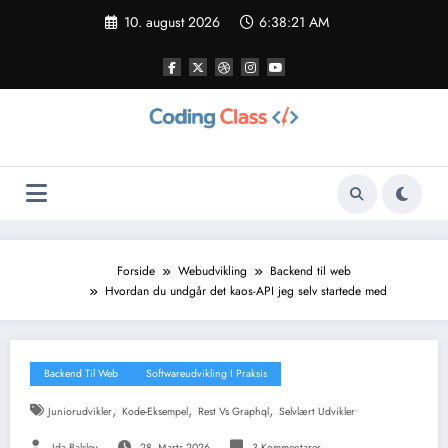
Videre
10. august 2026
6:38:23 AM
til
indhold
Forside
Webudvikling
Backend til web
Hvordan du undgår det kaos-API jeg selv startede med
Backend Til Web
Softwareudvikling I Praksis
,
,
,
Juniorudvikler
Kode-Eksempel
Rest Vs Graphql
Selvlært Udvikler
Ida Balslev
28. Marts 2026
3 Kommentarer