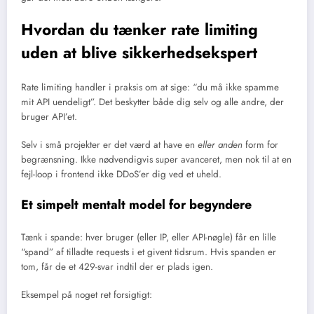
Hvordan du tænker rate limiting
uden at blive sikkerhedsekspert
Rate limiting handler i praksis om at sige: “du må ikke spamme
mit API uendeligt”. Det beskytter både dig selv og alle andre, der
bruger API’et.
Selv i små projekter er det værd at have en
eller anden
form for
begrænsning. Ikke nødvendigvis super avanceret, men nok til at en
fejl-loop i frontend ikke DDoS’er dig ved et uheld.
Et simpelt mentalt model for begyndere
Tænk i spande: hver bruger (eller IP, eller API-nøgle) får en lille
“spand” af tilladte requests i et givent tidsrum. Hvis spanden er
tom, får de et 429-svar indtil der er plads igen.
Eksempel på noget ret forsigtigt: