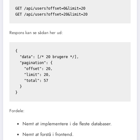
GET /api/users?offset=0&limit=20

Respons kan se sådan her ud:
{

  "data": [/* 20 brugere */],

  "pagination": {

    "offset": 20,

    "limit": 20,

    "total": 57

  }

Fordele:
Nemt at implementere i de fleste databaser.
Nemt at forstå i frontend.