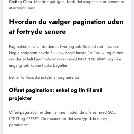
Coding Class
. Mønstret går igen, fordi det simpelthen er nemmere
at arbejde med.
Hvordan du vælger pagination uden
at fortryde senere
Pagination er et af de steder, hvor jeg selv fik mest rod i starten.
Nogle endpoints havde
, nogle havde
, og ét sted
?page=
?offset=
var der et helt hjemmelavet system med
, jeg ikke
nextPageToken
engang selv kunne huske bagefter.
Der er to klassiske måder at paginere på:
Offset pagination: enkel og fin til små
projekter
Offset-pagination er den nemme model, du ofte ser med SQL:
og
. Du eksponerer det som typisk to query-
LIMIT
OFFSET
parametre: