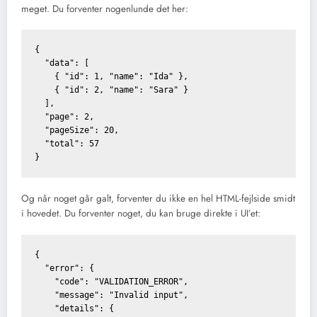
meget. Du forventer nogenlunde det her:
{

  "data": [

    { "id": 1, "name": "Ida" },

    { "id": 2, "name": "Sara" }

  ],

  "page": 2,

  "pageSize": 20,

  "total": 57

Og når noget går galt, forventer du ikke en hel HTML-fejlside smidt
i hovedet. Du forventer noget, du kan bruge direkte i UI’et:
{

  "error": {

    "code": "VALIDATION_ERROR",

    "message": "Invalid input",

    "details": {
