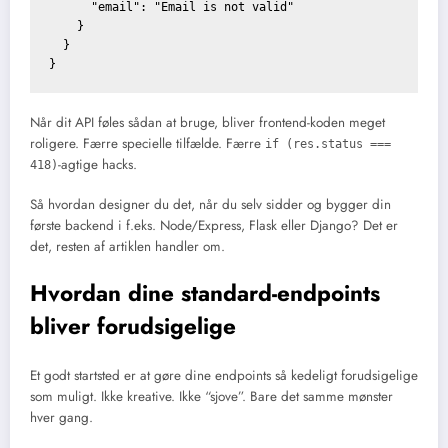
      "email": "Email is not valid"

    }

  }

Når dit API føles sådan at bruge, bliver frontend-koden meget
roligere. Færre specielle tilfælde. Færre
if (res.status ===
-agtige hacks.
418)
Så hvordan designer du det, når du selv sidder og bygger din
første backend i f.eks. Node/Express, Flask eller Django? Det er
det, resten af artiklen handler om.
Hvordan dine standard-endpoints
bliver forudsigelige
Et godt startsted er at gøre dine endpoints så kedeligt forudsigelige
som muligt. Ikke kreative. Ikke “sjove”. Bare det samme mønster
hver gang.