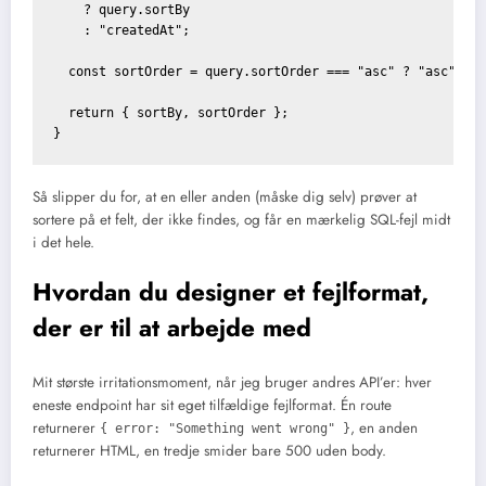
    ? query.sortBy

    : "createdAt";

  const sortOrder = query.sortOrder === "asc" ? "asc" : "
  return { sortBy, sortOrder };

Så slipper du for, at en eller anden (måske dig selv) prøver at
sortere på et felt, der ikke findes, og får en mærkelig SQL-fejl midt
i det hele.
Hvordan du designer et fejlformat,
der er til at arbejde med
Mit største irritationsmoment, når jeg bruger andres API’er: hver
eneste endpoint har sit eget tilfældige fejlformat. Én route
returnerer
, en anden
{ error: "Something went wrong" }
returnerer HTML, en tredje smider bare 500 uden body.