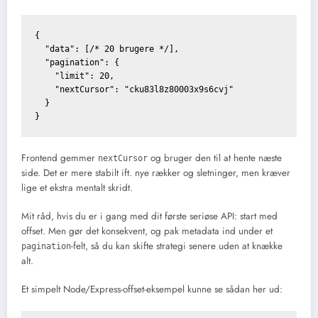
{

  "data": [/* 20 brugere */],

  "pagination": {

    "limit": 20,

    "nextCursor": "cku83l8z80003x9s6cvj"

  }

Frontend gemmer
og bruger den til at hente næste
nextCursor
side. Det er mere stabilt ift. nye rækker og sletninger, men kræver
lige et ekstra mentalt skridt.
Mit råd, hvis du er i gang med dit første seriøse API: start med
offset. Men gør det konsekvent, og pak metadata ind under et
-felt, så du kan skifte strategi senere uden at knække
pagination
alt.
Et simpelt Node/Express-offset-eksempel kunne se sådan her ud: