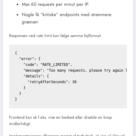
Max 60 requests per minut per IP.
Nogle få “kritiske” endpoints med strammere
grænser.
Responsen ved rate limit kan følge samme fejlformat:
{

  "error": {

    "code": "RATE_LIMITED",

    "message": "Too many requests, please try again later
    "details": {

      "retryAfterSeconds": 30

    }

  }

Frontend kan så f.eks. vise en besked eller disable en knap
midlertidigt.
Implementeringen afhænger meget af tech-stack, så jeg vil ikke gå