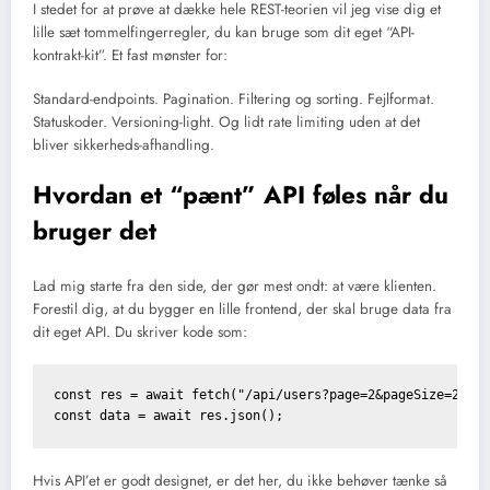
I stedet for at prøve at dække hele REST-teorien vil jeg vise dig et
lille sæt tommelfingerregler, du kan bruge som dit eget “API-
kontrakt-kit”. Et fast mønster for:
Standard-endpoints. Pagination. Filtering og sorting. Fejlformat.
Statuskoder. Versioning-light. Og lidt rate limiting uden at det
bliver sikkerheds-afhandling.
Hvordan et “pænt” API føles når du
bruger det
Lad mig starte fra den side, der gør mest ondt: at være klienten.
Forestil dig, at du bygger en lille frontend, der skal bruge data fra
dit eget API. Du skriver kode som:
const res = await fetch("/api/users?page=2&pageSize=20");
Hvis API’et er godt designet, er det her, du ikke behøver tænke så