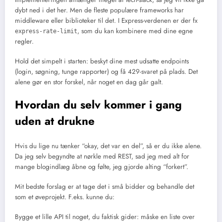
dybt ned i det her. Men de fleste populære frameworks har
middleware eller biblioteker til det. I Express-verdenen er der fx
, som du kan kombinere med dine egne
express-rate-limit
regler.
Hold det simpelt i starten: beskyt dine mest udsatte endpoints
(login, søgning, tunge rapporter) og få 429-svaret på plads. Det
alene gør en stor forskel, når noget en dag går galt.
Hvordan du selv kommer i gang
uden at drukne
Hvis du lige nu tænker “okay, det var en del”, så er du ikke alene.
Da jeg selv begyndte at nørkle med REST, sad jeg med alt for
mange blogindlæg åbne og følte, jeg gjorde alting “forkert”.
Mit bedste forslag er at tage det i små bidder og behandle det
som et øveprojekt. F.eks. kunne du:
Bygge et lille API til noget, du faktisk gider: måske en liste over