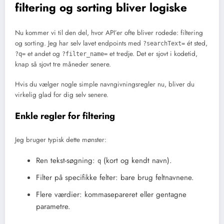
filtering og sorting bliver logiske
Nu kommer vi til den del, hvor API’er ofte bliver rodede: filtering
og sorting. Jeg har selv lavet endpoints med
ét sted,
?searchText=
et andet og
et tredje. Det er sjovt i kodetid,
?q=
?filter_name=
knap så sjovt tre måneder senere.
Hvis du vælger nogle simple navngivningsregler nu, bliver du
virkelig glad for dig selv senere.
Enkle regler for filtering
Jeg bruger typisk dette mønster:
Ren tekst-søgning:
(kort og kendt navn).
q
Filter på specifikke felter: bare brug feltnavnene.
Flere værdier: kommasepareret eller gentagne
parametre.