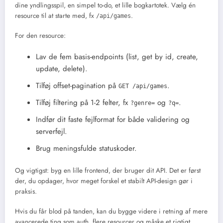
dine yndlingsspil, en simpel to-do, et lille bogkartotek. Vælg én
resource til at starte med, fx
.
/api/games
For den resource:
Lav de fem basis-endpoints (list, get by id, create,
update, delete).
Tilføj offset-pagination på
.
GET /api/games
Tilføj filtering på 1-2 felter, fx
og
.
?genre=
?q=
Indfør dit faste fejlformat for både validering og
serverfejl.
Brug meningsfulde statuskoder.
Og vigtigst: byg en lille frontend, der bruger dit API. Det er først
der, du opdager, hvor meget forskel et stabilt API-design gør i
praksis.
Hvis du får blod på tanden, kan du bygge videre i retning af mere
avancerede ting som auth, flere resourcer og måske et rigtigt