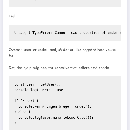
Fejl:
Uncaught TypeError: Cannot read properties of undefined 
Oversat:
er
, så der er ikke noget at læse
user
undefined
.name
fra.
Det, der hjalp mig her, var konsekvent at indføre små checks:
const user = getUser();

console.log('user:', user);

if (!user) {

  console.warn('Ingen bruger fundet');

} else {

  console.log(user.name.toLowerCase());

}