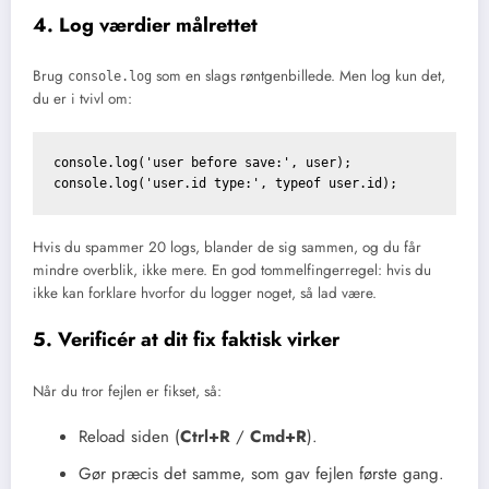
4. Log værdier målrettet
Brug
som en slags røntgenbillede. Men log kun det,
console.log
du er i tvivl om:
console.log('user before save:', user);

console.log('user.id type:', typeof user.id);
Hvis du spammer 20 logs, blander de sig sammen, og du får
mindre overblik, ikke mere. En god tommelfingerregel: hvis du
ikke kan forklare hvorfor du logger noget, så lad være.
5. Verificér at dit fix faktisk virker
Når du tror fejlen er fikset, så:
Reload siden (
Ctrl+R
/
Cmd+R
).
Gør præcis det samme, som gav fejlen første gang.