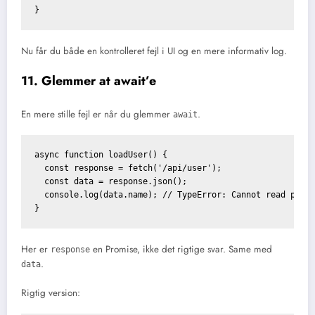
}
Nu får du både en kontrolleret fejl i UI og en mere informativ log.
11. Glemmer at await’e
En mere stille fejl er når du glemmer
.
await
async function loadUser() {

  const response = fetch('/api/user');

  const data = response.json();

  console.log(data.name); // TypeError: Cannot read prope
}
Her er
en Promise, ikke det rigtige svar. Same med
response
.
data
Rigtig version: