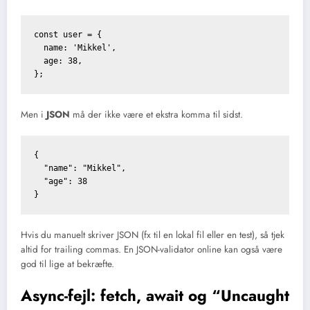
const user = {

  name: 'Mikkel',

  age: 38,

};
Men i
JSON
må der ikke være et ekstra komma til sidst.
{

  "name": "Mikkel",

  "age": 38

}
Hvis du manuelt skriver JSON (fx til en lokal fil eller en test), så tjek
altid for trailing commas. En JSON-validator online kan også være
god til lige at bekræfte.
Async-fejl: fetch, await og “Uncaught