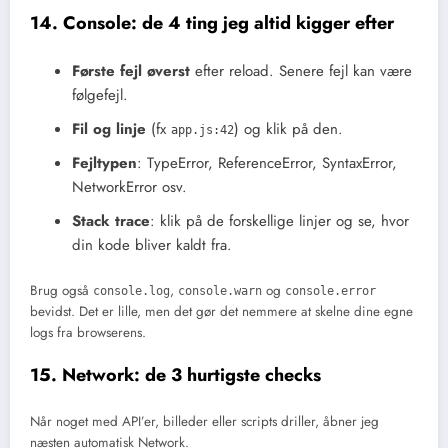
14. Console: de 4 ting jeg altid kigger efter
Første fejl øverst
efter reload. Senere fejl kan være
følgefejl.
Fil og linje
(fx
) og klik på den.
app.js:42
Fejltypen
: TypeError, ReferenceError, SyntaxError,
NetworkError osv.
Stack trace
: klik på de forskellige linjer og se, hvor
din kode bliver kaldt fra.
Brug også
,
og
console.log
console.warn
console.error
bevidst. Det er lille, men det gør det nemmere at skelne dine egne
logs fra browserens.
15. Network: de 3 hurtigste checks
Når noget med API’er, billeder eller scripts driller, åbner jeg
næsten automatisk Network.