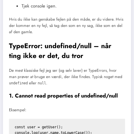
Tjek console igen.
Hvis du ikke kan genskabe fejlen på den måde, er du videre. Hvis
der kommer en ny fejl, så tag den som en ny sag, ikke som en del
af den gamle.
TypeError: undefined/null – når
ting ikke er det, du tror
De mest klassiske fejl jeg ser (og selv laver) er TypeErrors, hvor
man prøver at bruge en værdi, der ikke findes. Typisk noget med
eller
.
undefined
null
1. Cannot read properties of undefined/null
Eksempel:
const user = getUser();

console.log(user.name.toLowerCase());