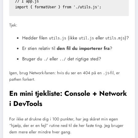
// I app.js

import { formatUser } from './utils.js';
Tjek:
Hedder filen
(ikke
eller
)?
utils.js
util.js
utils.mjs
Er stien relativ til
den fil du importerer fra
?
Bruger du
eller
det rigtige sted?
./
../
Igen, brug Network-fanen: hvis du ser en 404 på en
-fil, er
.js
pathen forkert.
En mini tjekliste: Console + Network
i DevTools
For ikke at drukne dig i 100 punkter, har jeg skåret min egen
“hjælp, der er en fejl” rutine ned til de her faste ting. Jeg bruger
dem mere eller mindre hver gang.