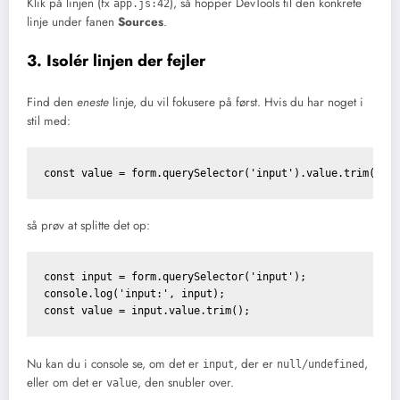
Klik på linjen (fx
), så hopper DevTools til den konkrete
app.js:42
linje under fanen
Sources
.
3. Isolér linjen der fejler
Find den
eneste
linje, du vil fokusere på først. Hvis du har noget i
stil med:
const value = form.querySelector('input').value.trim();
så prøv at splitte det op:
const input = form.querySelector('input');

console.log('input:', input);

const value = input.value.trim();
Nu kan du i console se, om det er
, der er
/
,
input
null
undefined
eller om det er
, den snubler over.
value