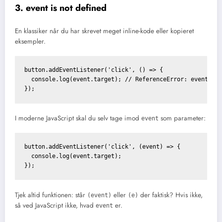
3. event is not defined
En klassiker når du har skrevet meget inline-kode eller kopieret
eksempler.
button.addEventListener('click', () => {

  console.log(event.target); // ReferenceError: event is 
});
I moderne JavaScript skal du selv tage imod
som parameter:
event
button.addEventListener('click', (event) => {

  console.log(event.target);

});
Tjek altid funktionen: står
eller
der faktisk? Hvis ikke,
(event)
(e)
så ved JavaScript ikke, hvad
er.
event