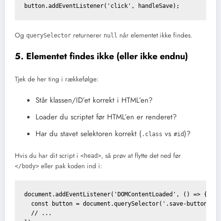
button.addEventListener('click', handleSave);
Og
returnerer
når elementet ikke findes.
querySelector
null
5. Elementet findes ikke (eller ikke endnu)
Tjek de her ting i rækkefølge:
Står klassen/ID’et korrekt i HTML’en?
Loader du scriptet før HTML’en er renderet?
Har du stavet selektoren korrekt (
vs
)?
.class
#id
Hvis du har dit script i
, så prøv at flytte det ned før
<head>
eller pak koden ind i:
</body>
document.addEventListener('DOMContentLoaded', () => {

  const button = document.querySelector('.save-button');

  // ...
