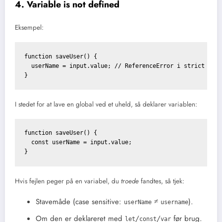
4. Variable is not defined
Eksempel:
function saveUser() {

  userName = input.value; // ReferenceError i strict mode
}
I stedet for at lave en global ved et uheld, så deklarer variablen:
function saveUser() {

  const userName = input.value;

}
Hvis fejlen peger på en variabel, du
troede
fandtes, så tjek:
Stavemåde (case sensitive:
≠
).
userName
username
Om den er deklareret med
/
/
før brug.
let
const
var