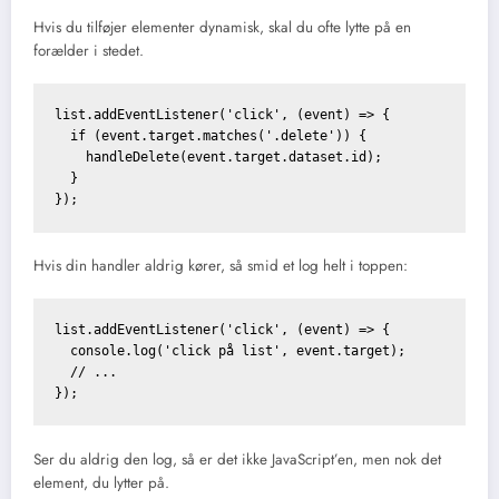
Hvis du tilføjer elementer dynamisk, skal du ofte lytte på en
forælder i stedet.
list.addEventListener('click', (event) => {

  if (event.target.matches('.delete')) {

    handleDelete(event.target.dataset.id);

  }

});
Hvis din handler aldrig kører, så smid et log helt i toppen:
list.addEventListener('click', (event) => {

  console.log('click på list', event.target);

  // ...

});
Ser du aldrig den log, så er det ikke JavaScript’en, men nok det
element, du lytter på.