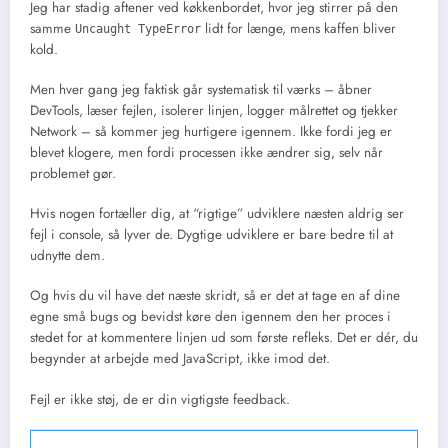
Jeg har stadig aftener ved køkkenbordet, hvor jeg stirrer på den
samme
lidt for længe, mens kaffen bliver
Uncaught TypeError
kold.
Men hver gang jeg faktisk går systematisk til værks – åbner
DevTools, læser fejlen, isolerer linjen, logger målrettet og tjekker
Network – så kommer jeg hurtigere igennem. Ikke fordi jeg er
blevet klogere, men fordi processen ikke ændrer sig, selv når
problemet gør.
Hvis nogen fortæller dig, at “rigtige” udviklere næsten aldrig ser
fejl i console, så lyver de. Dygtige udviklere er bare bedre til at
udnytte dem.
Og hvis du vil have det næste skridt, så er det at tage en af dine
egne små bugs og bevidst køre den igennem den her proces i
stedet for at kommentere linjen ud som første refleks. Det er dér, du
begynder at arbejde med JavaScript, ikke imod det.
Fejl er ikke støj, de er din vigtigste feedback.