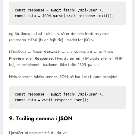
const response = await fetch('/api/user');

const data = JSON.parse(await response.text());
og får
, så er det ofte fordi serveren
Unexpected token <
returnerer HTML (fx en fejlside) i stedet for JSON.
I DevTools → fanen
Network
→ klik på request → se fanen
Preview
eller
Response
. Hvis du ser en HTML-side eller en PHP-
fejl, er problemet i backend, ikke i din
.
JSON.parse
Hvis serveren faktisk sender JSON, så lad
gøre arbejdet:
fetch
const response = await fetch('/api/user');

const data = await response.json();
9. Trailing comma i JSON
I JavaScript objekter må du skrive: