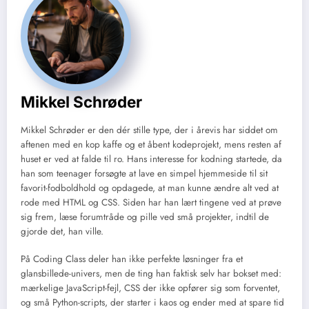
Mikkel Schrøder
Mikkel Schrøder er den dér stille type, der i årevis har siddet om
aftenen med en kop kaffe og et åbent kodeprojekt, mens resten af
huset er ved at falde til ro. Hans interesse for kodning startede, da
han som teenager forsøgte at lave en simpel hjemmeside til sit
favorit-fodboldhold og opdagede, at man kunne ændre alt ved at
rode med HTML og CSS. Siden har han lært tingene ved at prøve
sig frem, læse forumtråde og pille ved små projekter, indtil de
gjorde det, han ville.
På Coding Class deler han ikke perfekte løsninger fra et
glansbillede-univers, men de ting han faktisk selv har bokset med:
mærkelige JavaScript-fejl, CSS der ikke opfører sig som forventet,
og små Python-scripts, der starter i kaos og ender med at spare tid