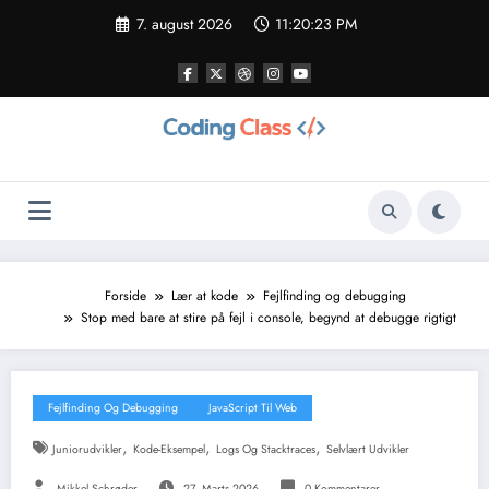
Videre
7. august 2026
11:20:24 PM
til
indhold
Forside
Lær at kode
Fejlfinding og debugging
Stop med bare at stire på fejl i console, begynd at debugge rigtigt
Fejlfinding Og Debugging
JavaScript Til Web
,
,
,
Juniorudvikler
Kode-Eksempel
Logs Og Stacktraces
Selvlært Udvikler
Mikkel Schrøder
27. Marts 2026
0 Kommentarer