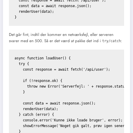
  const response = await fetch('/api/user');

  const data = await response.json();

  renderUser(data);

}
Det går fint, indtil der kommer en netværksfejl, eller serveren
svarer med en 500. Så er det værd at pakke det ind i
:
try/catch
async function loadUser() {

  try {

    const response = await fetch('/api/user');

    if (!response.ok) {

      throw new Error('Serverfejl: ' + response.status);

    }

    const data = await response.json();

    renderUser(data);

  } catch (error) {

    console.error('Kunne ikke loade bruger', error);

    showErrorMessage('Noget gik galt, prøv igen senere.')
  }
