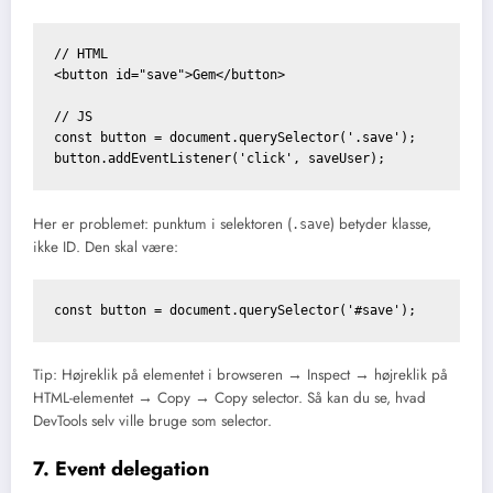
// HTML

<button id="save">Gem</button>

// JS

const button = document.querySelector('.save');

button.addEventListener('click', saveUser);
Her er problemet: punktum i selektoren (
) betyder klasse,
.save
ikke ID. Den skal være:
const button = document.querySelector('#save');
Tip: Højreklik på elementet i browseren → Inspect → højreklik på
HTML-elementet → Copy → Copy selector. Så kan du se, hvad
DevTools selv ville bruge som selector.
7. Event delegation