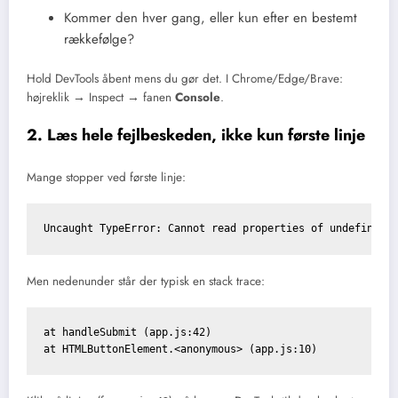
Kommer den hver gang, eller kun efter en bestemt
rækkefølge?
Hold DevTools åbent mens du gør det. I Chrome/Edge/Brave:
højreklik → Inspect → fanen
Console
.
2. Læs hele fejlbeskeden, ikke kun første linje
Mange stopper ved første linje:
Uncaught TypeError: Cannot read properties of undefined 
Men nedenunder står der typisk en stack trace:
at handleSubmit (app.js:42)

at HTMLButtonElement.<anonymous> (app.js:10)