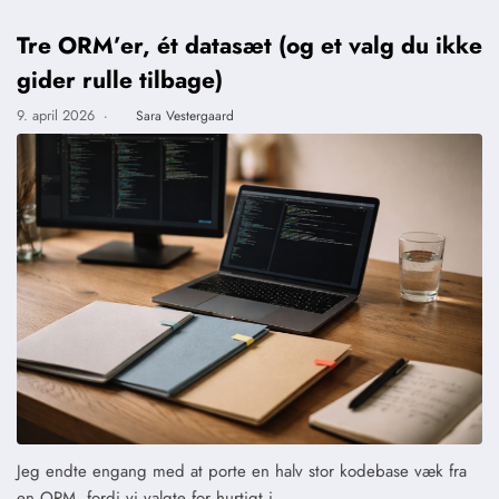
Tre ORM’er, ét datasæt (og et valg du ikke
gider rulle tilbage)
9. april 2026
·
Sara Vestergaard
Jeg endte engang med at porte en halv stor kodebase væk fra
en ORM, fordi vi valgte for hurtigt i…