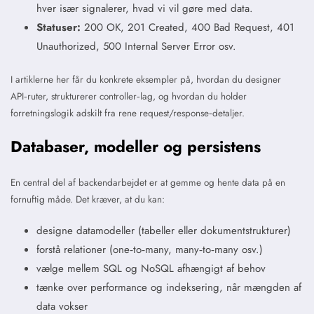
hver især signalerer, hvad vi vil gøre med data.
Statuser:
200 OK, 201 Created, 400 Bad Request, 401
Unauthorized, 500 Internal Server Error osv.
I artiklerne her får du konkrete eksempler på, hvordan du designer
API‑ruter, strukturerer controller‑lag, og hvordan du holder
forretningslogik adskilt fra rene request/response‑detaljer.
Databaser, modeller og persistens
En central del af backendarbejdet er at gemme og hente data på en
fornuftig måde. Det kræver, at du kan:
designe datamodeller (tabeller eller dokumentstrukturer)
forstå relationer (one‑to‑many, many‑to‑many osv.)
vælge mellem SQL og NoSQL afhængigt af behov
tænke over performance og indeksering, når mængden af
data vokser