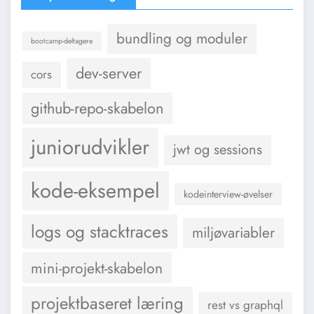
bundling og moduler
bootcamp-deltagere
dev-server
cors
github-repo-skabelon
juniorudvikler
jwt og sessions
kode-eksempel
kodeinterview-øvelser
logs og stacktraces
miljøvariabler
mini-projekt-skabelon
projektbaseret læring
rest vs graphql