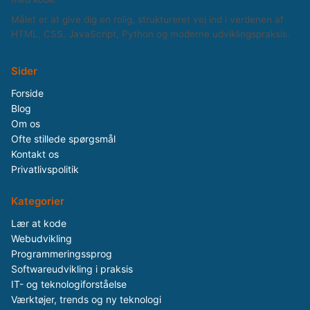
Målet er at give dig en rolig, struktureret vej ind i verdenen af
HTML, CSS, JavaScript, Python og moderne udviklingspraksis.
Sider
Forside
Blog
Om os
Ofte stillede spørgsmål
Kontakt os
Privatlivspolitik
Kategorier
Lær at kode
Webudvikling
Programmeringssprog
Softwareudvikling i praksis
IT- og teknologiforståelse
Værktøjer, trends og ny teknologi