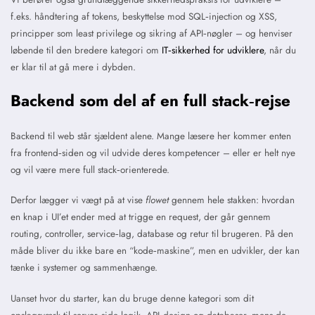
f.eks. håndtering af tokens, beskyttelse mod SQL‑injection og XSS,
principper som least privilege og sikring af API‑nøgler – og henviser
løbende til den bredere kategori om
IT‑sikkerhed for udviklere
, når du
er klar til at gå mere i dybden.
Backend som del af en full stack‑rejse
Backend til web står sjældent alene. Mange læsere her kommer enten
fra frontend‑siden og vil udvide deres kompetencer – eller er helt nye
og vil være mere full stack‑orienterede.
Derfor lægger vi vægt på at vise
flowet
gennem hele stakken: hvordan
en knap i UI’et ender med at trigge en request, der går gennem
routing, controller, service‑lag, database og retur til brugeren. På den
måde bliver du ikke bare en “kode‑maskine”, men en udvikler, der kan
tænke i systemer og sammenhænge.
Uanset hvor du starter, kan du bruge denne kategori som dit