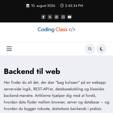
Videre
10. august 2026
2:45:36 PM
til
indhold
Backend til web
Her finder du alt det, der sker "bag kulissen" på en webapp:
server-side logik, REST‑API’er, databasekobling og klassiske
backend‑mønstre. Artiklerne hjælper dig med at forstå,
hvordan data flyder mellem browser, server og database – og
hvordan du bygger robuste, skalerbare backends i praksis.