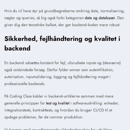
Hvis du vil have styr på grundbegreberne omkring data, normalisering,
nøgler og queries, så kig også forbi kategorien
data og databaser
. Den
giver dig den teoretiske ballast, der gør backend‑koden mere robust.
Sikkerhed, fejlhåndtering og kvalitet i
backend
En backend udsættes konstant for fejl, uforudsete inputs og (desværre)
også ondsindede forsøg. Derfor fylder emner som autentifikation,
autorisation, inputvalidering, logging og fejlhåndtering meget i
professionelle backends.
På Coding Class kobler vi backend‑artiklerne sammen med mere
generelle principper for
test og kvalitet
i softwareudvikling: enheder,
integrationstests, kontrakttests, og hvordan du bruger CI/CD til at
opdage problemer,
før
de rammer produktion.
Vi berører også grundlæggende sikkerhedspraksis for udviklere –