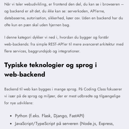
Når vi taler webudvikling, er frontend den del, du kan se i browseren –
og backend er alt det, du
ikke
kan se: serverkoden, API’erne,
databaserne, autorisation, sikkerhed, køer osv. Uden en backend har du
ofte kun en pæn skal uden hjernen bag.
I denne kategori dykker vi ned i, hvordan du bygger og forstår
web‑backends: fra simple REST‑API’er til mere avanceret arkitektur med
flere services, baggrundsjob og integrationer.
Typiske teknologier og sprog i
web‑backend
Backend til web kan bygges i mange sprog. På Coding Class fokuserer
vi især på de sprog og miljøer, der er mest udbredte og tilgængelige
for nye udviklere:
Python (f.eks. Flask, Django, FastAPI)
JavaScript/TypeScript på serveren (Node.js, Express,