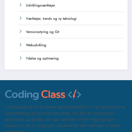
Udviklingsværktøjer
Værktøjer, trends og ny teknologi
Versionsstyring og Git
Webudvikling
Ydelse og optimering
Codingclass.dk er en dansk læringsplatform om programmering,
webudvikling og softwareudvikling. Her får du forklaringer,
eksempler og guides, der gør tekniske emner tilgængelige –
uanset om du er begynder, studerende eller allerede arbejder
med kode.