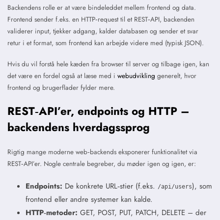
Backendens rolle er at være bindeleddet mellem frontend og data.
Frontend sender f.eks. en HTTP‑request til et REST‑API, backenden
validerer input, tjekker adgang, kalder databasen og sender et svar
retur i et format, som frontend kan arbejde videre med (typisk JSON).
Hvis du vil forstå hele kæden fra browser til server og tilbage igen, kan
det være en fordel også at læse med i
webudvikling
generelt, hvor
frontend og brugerflader fylder mere.
REST‑API’er, endpoints og HTTP –
backendens hverdagssprog
Rigtig mange moderne web‑backends eksponerer funktionalitet via
REST‑API’er. Nogle centrale begreber, du møder igen og igen, er:
Endpoints:
De konkrete URL‑stier (f.eks.
), som
/api/users
frontend eller andre systemer kan kalde.
HTTP‑metoder:
GET, POST, PUT, PATCH, DELETE – der