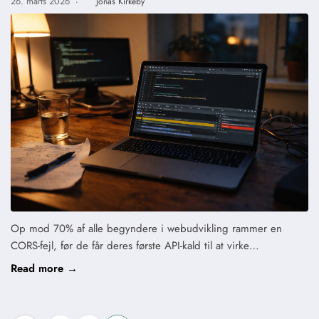
26. marts 2026
·
Jonas Kirkeby
Op mod 70% af alle begyndere i webudvikling rammer en
CORS-fejl, før de får deres første API-kald til at virke…
Read more →