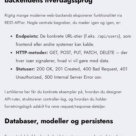
Rigtig mange moderne web‑backends eksponerer funktionalitet via
REST‑API’er. Nogle centrale begreber, du møder igen og igen, er:
Endpoints:
De konkrete URL‑stier (f.eks.
), som
/api/users
frontend eller andre systemer kan kalde.
HTTP‑metoder:
GET, POST, PUT, PATCH, DELETE – der
hver især signalerer, hvad vi vil gøre med data.
Statuser:
200 OK, 201 Created, 400 Bad Request, 401
Unauthorized, 500 Internal Server Error osv.
I artiklerne her får du konkrete eksempler på, hvordan du designer
API‑ruter, strukturerer controller‑lag, og hvordan du holder
forretningslogik adskilt fra rene request/response‑detaljer.
Databaser, modeller og persistens