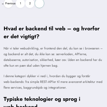
Indlægsinddeling
← Previous
1
2
3
Hvad er backend til web – og hvorfor
er det vigtigt?
Når vi taler webudvikling, er frontend den del, du kan se i browseren –
og backend er alt det, du
ikke
kan se: serverkoden, API’erne,
databaserne, autorisation, sikkerhed, køer osv. Uden en backend har du
ofte kun en pæn skal uden hjernen bag.
I denne kategori dykker vi ned i, hvordan du bygger og forstår
web‑backends: fra simple REST‑API’er til mere avanceret arkitektur med
flere services, baggrundsjob og integrationer.
Typiske teknologier og sprog i
web‑backend