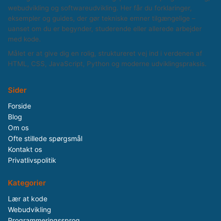
webudvikling og softwareudvikling. Her får du forklaringer,
eksempler og guides, der gør tekniske emner tilgængelige –
uanset om du er begynder, studerende eller allerede arbejder
med kode.
Målet er at give dig en rolig, struktureret vej ind i verdenen af
HTML, CSS, JavaScript, Python og moderne udviklingspraksis.
Sider
Forside
Blog
Om os
Ofte stillede spørgsmål
Kontakt os
Privatlivspolitik
Kategorier
Lær at kode
Webudvikling
Programmeringssprog