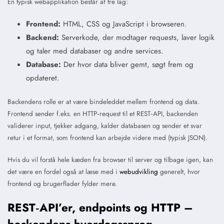
En typisk webapplikation består af tre lag:
Frontend:
HTML, CSS og JavaScript i browseren.
Backend:
Serverkode, der modtager requests, laver logik
og taler med databaser og andre services.
Database:
Der hvor data bliver gemt, søgt frem og
opdateret.
Backendens rolle er at være bindeleddet mellem frontend og data.
Frontend sender f.eks. en HTTP‑request til et REST‑API, backenden
validerer input, tjekker adgang, kalder databasen og sender et svar
retur i et format, som frontend kan arbejde videre med (typisk JSON).
Hvis du vil forstå hele kæden fra browser til server og tilbage igen, kan
det være en fordel også at læse med i
webudvikling
generelt, hvor
frontend og brugerflader fylder mere.
REST‑API’er, endpoints og HTTP –
backendens hverdagssprog