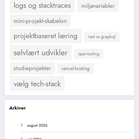
logs og stacktraces
miljøvariabler
mini-projekt-skabelon
projektbaseret læring
rest vs graphql
selvlært udvikler
spa-routing
studieprojekter
vercel-hosting
vælg tech-stack
Arkiver
august 2026