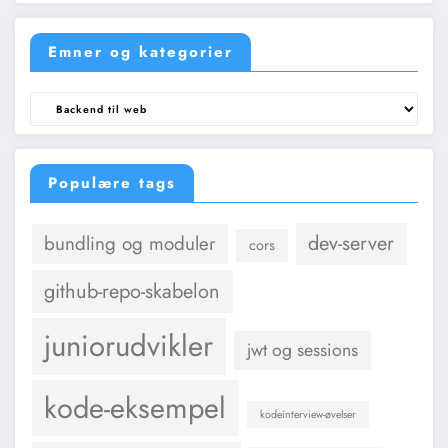
Emner og kategorier
Emner
og
kategorier
Populære tags
dev-server
bundling og moduler
cors
github-repo-skabelon
juniorudvikler
jwt og sessions
kode-eksempel
kodeinterview-øvelser