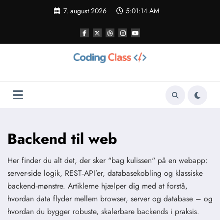
Videre
7. august 2026
5:01:15 AM
til
indhold
Backend til web
Her finder du alt det, der sker "bag kulissen" på en webapp:
server-side logik, REST‑API’er, databasekobling og klassiske
backend‑mønstre. Artiklerne hjælper dig med at forstå,
hvordan data flyder mellem browser, server og database – og
hvordan du bygger robuste, skalerbare backends i praksis.