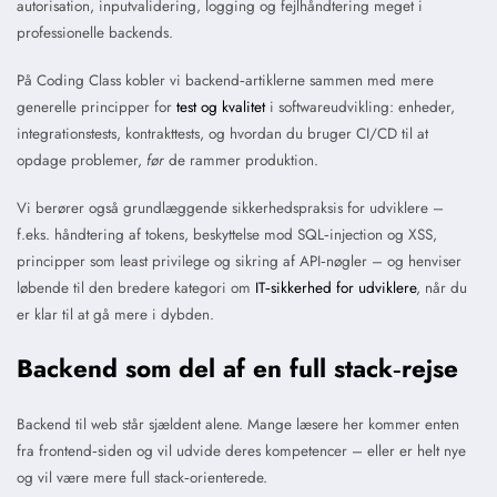
autorisation, inputvalidering, logging og fejlhåndtering meget i
professionelle backends.
På Coding Class kobler vi backend‑artiklerne sammen med mere
generelle principper for
test og kvalitet
i softwareudvikling: enheder,
integrationstests, kontrakttests, og hvordan du bruger CI/CD til at
opdage problemer,
før
de rammer produktion.
Vi berører også grundlæggende sikkerhedspraksis for udviklere –
f.eks. håndtering af tokens, beskyttelse mod SQL‑injection og XSS,
principper som least privilege og sikring af API‑nøgler – og henviser
løbende til den bredere kategori om
IT‑sikkerhed for udviklere
, når du
er klar til at gå mere i dybden.
Backend som del af en full stack‑rejse
Backend til web står sjældent alene. Mange læsere her kommer enten
fra frontend‑siden og vil udvide deres kompetencer – eller er helt nye
og vil være mere full stack‑orienterede.