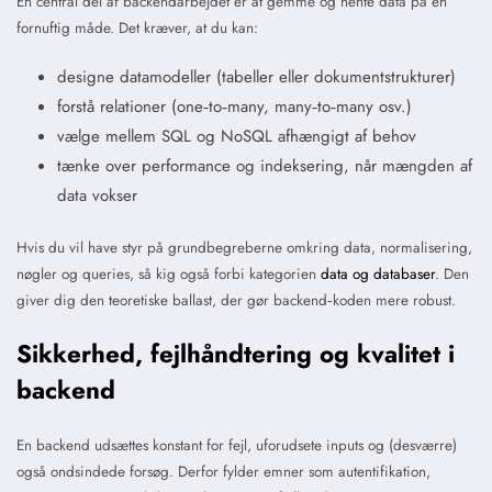
En central del af backendarbejdet er at gemme og hente data på en
fornuftig måde. Det kræver, at du kan:
designe datamodeller (tabeller eller dokumentstrukturer)
forstå relationer (one‑to‑many, many‑to‑many osv.)
vælge mellem SQL og NoSQL afhængigt af behov
tænke over performance og indeksering, når mængden af
data vokser
Hvis du vil have styr på grundbegreberne omkring data, normalisering,
nøgler og queries, så kig også forbi kategorien
data og databaser
. Den
giver dig den teoretiske ballast, der gør backend‑koden mere robust.
Sikkerhed, fejlhåndtering og kvalitet i
backend
En backend udsættes konstant for fejl, uforudsete inputs og (desværre)
også ondsindede forsøg. Derfor fylder emner som autentifikation,