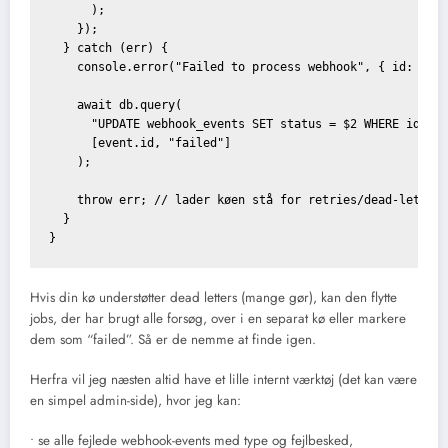
      );

    });

  } catch (err) {

    console.error("Failed to process webhook", { id: even
    await db.query(

      "UPDATE webhook_events SET status = $2 WHERE id = $
      [event.id, "failed"]

    );

    throw err; // lader køen stå for retries/dead-letter

  }

Hvis din kø understøtter dead letters (mange gør), kan den flytte
jobs, der har brugt alle forsøg, over i en separat kø eller markere
dem som “failed”. Så er de nemme at finde igen.
Herfra vil jeg næsten altid have et lille internt værktøj (det kan være
en simpel admin-side), hvor jeg kan:
• se alle fejlede webhook-events med type og fejlbesked,