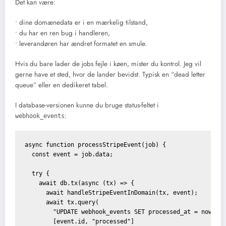
Det kan være:
• dine domænedata er i en mærkelig tilstand,
• du har en ren bug i handleren,
• leverandøren har ændret formatet en smule.
Hvis du bare lader de jobs fejle i køen, mister du kontrol. Jeg vil
gerne have et sted, hvor de lander bevidst. Typisk en “dead letter
queue” eller en dedikeret tabel.
I database-versionen kunne du bruge status-feltet i
:
webhook_events
async function processStripeEvent(job) {

  const event = job.data;

  try {

    await db.tx(async (tx) => {

      await handleStripeEventInDomain(tx, event);

      await tx.query(

        "UPDATE webhook_events SET processed_at = now(), 
        [event.id, "processed"]
