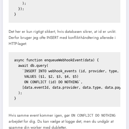
    );

  });

Det her er kun rigtigt sikkert, hvis databasen sikrer, at id er unikt.
Derfor bruger jeg ofte INSERT med konflikt-håndtering allerede i
HTTP-laget:
async function enqueueWebhookEvent(data) {

  await db.query(

    `INSERT INTO webhook_events (id, provider, type, payl
     VALUES ($1, $2, $3, $4, $5)

     ON CONFLICT (id) DO NOTHING`,

    [data.eventId, data.provider, data.type, data.payload
  );

Hvis samme event kommer igen, gør
ON CONFLICT DO NOTHING
arbejdet for dig. Du kan vælge at logge det, men du undgår at
spamme din worker med dubletter.