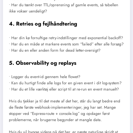
• Har du tænkt over TTL/oprensning af gamle events, så tabellen
ikke vokser uendeligt?
4. Retries og fejlhåndtering
• Har din kø fornuftige retry-indstillinger med exponential backoff?
• Har du en måde at markere events som “failed” efter alle forsøg?
• Har du en eller anden form for dead letter-oversigt?
5. Observability og replays
• Logger du event-id gennem hele flowet?
• Kan du hurtigt finde alle logs for en given event i dit log-system?
• Har du et lille værktøj eller script til at re-run en event manuelt?
Hvis du tjekker ja til det meste af det her, står du langt bedre end
de fleste første webhook-implementeringer, jeg har set. Mange
stopper ved “Express-route + console.log” og opdager først
problemerne, når brugerne begynder at mangle data.
Hvis du vil bygge videre på det her, er næste naturlige skridt at