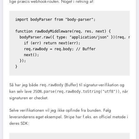
lige præcis webhook-routen. Noget i retning af:
import bodyParser from "body-parser";

function rawBodyMiddleware(req, res, next) {

  bodyParser.raw({ type: "application/json" })(req, res, 
    if (err) return next(err);

    req.rawBody = req.body; // Buffer

    next();

  });

Så har jeg både
(Buffer) til signatur-verifikation og
req.rawBody
kan selv lave
, når
JSON.parse(req.rawBody.toString("utf8"))
signaturen er checket.
Selve verifikationen vil jeg ikke opfinde fra bunden. Følg
leverandørens eget eksempel. Stripe har f.eks. en officiel metode i
deres SDK: