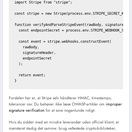
import Stripe from "stripe";

const stripe = new Stripe(process.env.STRIPE_SECRET_KEY);
function verifyAndParseStripeEvent(rawBody, signatureHead
  const endpointSecret = process.env.STRIPE_WEBHOOK_SECRE
  const event = stripe.webhooks.constructEvent(

    rawBody,

    signatureHeader,

    endpointSecret

  );

  return event;

Fordelen her er, at Stripe selv håndterer HMAC, timestamps,
tolerancer osv. Du behøver ikke læse OWASP-artikler om
improper
signature verification
for at sove nogenlunde roligt.
Hvis du sidder med en mindre leverandør uden officiel klient, er
mønsteret stadig det samme: brug veltestede crypto-biblioteker,