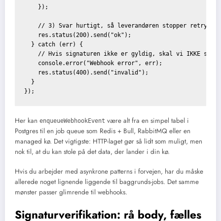
    });

    // 3) Svar hurtigt, så leverandøren stopper retry-loo
    res.status(200).send("ok");

  } catch (err) {

    // Hvis signaturen ikke er gyldig, skal vi IKKE sige 
    console.error("Webhook error", err);

    res.status(400).send("invalid");

  }

Her kan
være alt fra en simpel tabel i
enqueueWebhookEvent
Postgres til en job queue som Redis + Bull, RabbitMQ eller en
managed kø. Det vigtigste: HTTP-laget gør så lidt som muligt, men
nok til, at du kan stole på det data, der lander i din kø.
Hvis du arbejder med asynkrone patterns i forvejen, har du måske
allerede noget lignende liggende til baggrunds-jobs. Det samme
mønster passer glimrende til webhooks.
Signaturverifikation: rå body, fælles