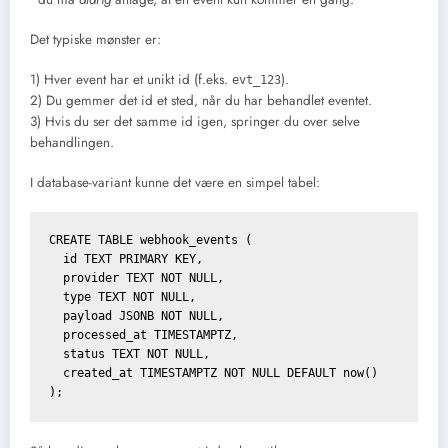
Det typiske mønster er:
1) Hver event har et unikt id (f.eks.
).
evt_123
2) Du gemmer det id et sted, når du har behandlet eventet.
3) Hvis du ser det samme id igen, springer du over selve
behandlingen.
I database-variant kunne det være en simpel tabel:
CREATE TABLE webhook_events (

  id TEXT PRIMARY KEY,

  provider TEXT NOT NULL,

  type TEXT NOT NULL,

  payload JSONB NOT NULL,

  processed_at TIMESTAMPTZ,

  status TEXT NOT NULL,

  created_at TIMESTAMPTZ NOT NULL DEFAULT now()
