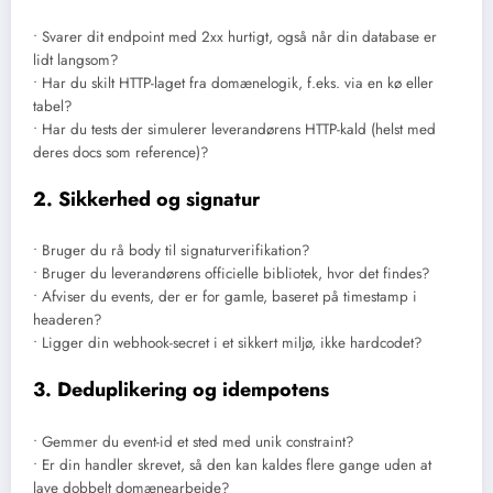
• Svarer dit endpoint med 2xx hurtigt, også når din database er
lidt langsom?
• Har du skilt HTTP-laget fra domænelogik, f.eks. via en kø eller
tabel?
• Har du tests der simulerer leverandørens HTTP-kald (helst med
deres docs som reference)?
2. Sikkerhed og signatur
• Bruger du rå body til signaturverifikation?
• Bruger du leverandørens officielle bibliotek, hvor det findes?
• Afviser du events, der er for gamle, baseret på timestamp i
headeren?
• Ligger din webhook-secret i et sikkert miljø, ikke hardcodet?
3. Deduplikering og idempotens
• Gemmer du event-id et sted med unik constraint?
• Er din handler skrevet, så den kan kaldes flere gange uden at
lave dobbelt domænearbejde?