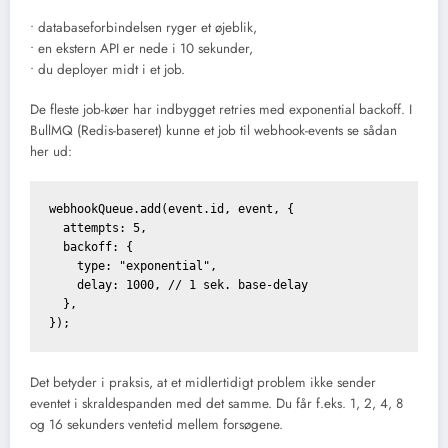
• databaseforbindelsen ryger et øjeblik,
• en ekstern API er nede i 10 sekunder,
• du deployer midt i et job.
De fleste job-køer har indbygget retries med exponential backoff. I
BullMQ (Redis-baseret) kunne et job til webhook-events se sådan
her ud:
webhookQueue.add(event.id, event, {

  attempts: 5,

  backoff: {

    type: "exponential",

    delay: 1000, // 1 sek. base-delay

  },

Det betyder i praksis, at et midlertidigt problem ikke sender
eventet i skraldespanden med det samme. Du får f.eks. 1, 2, 4, 8
og 16 sekunders ventetid mellem forsøgene.