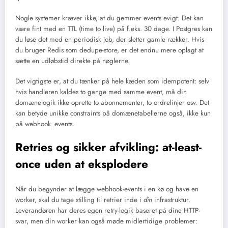
Nogle systemer kræver ikke, at du gemmer events evigt. Det kan
være fint med en TTL (time to live) på f.eks. 30 dage. I Postgres kan
du løse det med en periodisk job, der sletter gamle rækker. Hvis
du bruger Redis som dedupe-store, er det endnu mere oplagt at
sætte en udløbstid direkte på nøglerne.
Det vigtigste er, at du tænker på hele kæden som idempotent: selv
hvis handleren kaldes to gange med samme event, må din
domænelogik ikke oprette to abonnementer, to ordrelinjer osv. Det
kan betyde unikke constraints på domænetabellerne også, ikke kun
på webhook_events.
Retries og sikker afvikling: at-least-
once uden at eksplodere
Når du begynder at lægge webhook-events i en kø og have en
worker, skal du tage stilling til retrier inde i
din
infrastruktur.
Leverandøren har deres egen retry-logik baseret på dine HTTP-
svar, men din worker kan også møde midlertidige problemer: