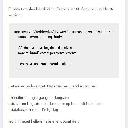
Et basalt webhook-endpoint i Express ser tit sådan her ud i første
version:
app.post("/webhooks/stripe", async (req, res) => {

  const event = req.body;

  // Gør alt arbejdet direkte

  await handleStripeEvent(event);

  res.status(200).send("ok");

Det virker på localhost. Det knækker i produktion, når:
• handleren nogle gange er langsom
• du får en bug, der smider en exception midt i det hele
• databasen har en dårlig dag
Jeg vil meget hellere have et endpoint der: