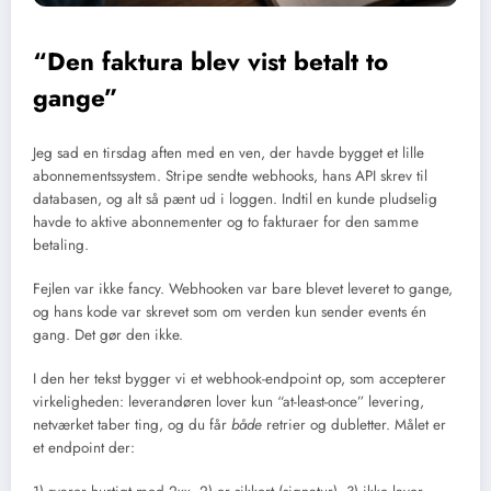
“Den faktura blev vist betalt to
gange”
Jeg sad en tirsdag aften med en ven, der havde bygget et lille
abonnementssystem. Stripe sendte webhooks, hans API skrev til
databasen, og alt så pænt ud i loggen. Indtil en kunde pludselig
havde to aktive abonnementer og to fakturaer for den samme
betaling.
Fejlen var ikke fancy. Webhooken var bare blevet leveret to gange,
og hans kode var skrevet som om verden kun sender events én
gang. Det gør den ikke.
I den her tekst bygger vi et webhook-endpoint op, som accepterer
virkeligheden: leverandøren lover kun “at-least-once” levering,
netværket taber ting, og du får
både
retrier og dubletter. Målet er
et endpoint der: