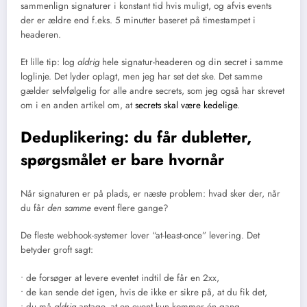
sammenlign signaturer i konstant tid hvis muligt, og afvis events
der er ældre end f.eks. 5 minutter baseret på timestampet i
headeren.
Et lille tip: log
aldrig
hele signatur-headeren og din secret i samme
loglinje. Det lyder oplagt, men jeg har set det ske. Det samme
gælder selvfølgelig for alle andre secrets, som jeg også har skrevet
om i en anden artikel om, at
secrets skal være kedelige
.
Deduplikering: du får dubletter,
spørgsmålet er bare hvornår
Når signaturen er på plads, er næste problem: hvad sker der, når
du får
den samme
event flere gange?
De fleste webhook-systemer lover “at-least-once” levering. Det
betyder groft sagt:
• de forsøger at levere eventet indtil de får en 2xx,
• de kan sende det igen, hvis de ikke er sikre på, at du fik det,
• du må
aldrig
antage, at en event kun kommer én gang.