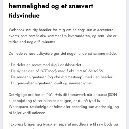
hemmelighed og et snævert
tidsvindue
Webhook security handler for mig om én ting: kun at acceptere
events, som rent faktisk kommer fra leverandøren, og som ikke er
ældre end nogle få minutter.
De fleste seriøse udbydere gør det nogenlunde på samme måde:
• De deler en secret med dig i dashboardet.
• De signer den
rå HTTP-body
med f.eks. HMAC-SHA256.
• De sender signaturen (og ofte et timestamp) med i en header.
• Du genskaber signaturen lokalt og sammenligner.
Det vigtige ord her er “rå”. Hvis dit framework når at parse JSON
til et objekt og så serialiserer det igen, er du på tynd is.
Whitespace, rækkefølge af felter eller encoding kan ændre sig, og
så fejler verifikationen.
I Express bruger jeg typisk en separat middleware til raw body på