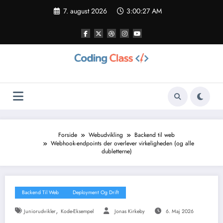
Videre
7. august 2026
3:00:28 AM
til
indhold
Forside
Webudvikling
Backend til web
Webhook-endpoints der overlever virkeligheden (og alle
dubletterne)
Backend Til Web
Deployment Og Drift
,
Juniorudvikler
Kode-Eksempel
Jonas Kirkeby
6. Maj 2026