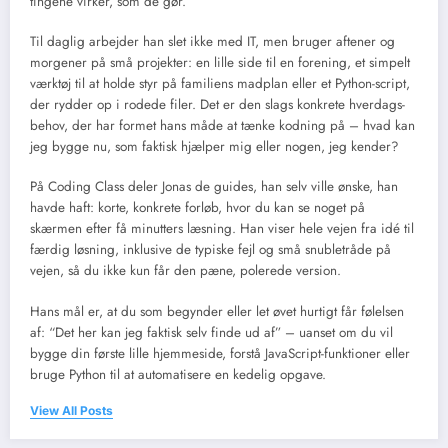
tingene virker, som de gør.
Til daglig arbejder han slet ikke med IT, men bruger aftener og
morgener på små projekter: en lille side til en forening, et simpelt
værktøj til at holde styr på familiens madplan eller et Python-script,
der rydder op i rodede filer. Det er den slags konkrete hverdags-
behov, der har formet hans måde at tænke kodning på – hvad kan
jeg bygge nu, som faktisk hjælper mig eller nogen, jeg kender?
På Coding Class deler Jonas de guides, han selv ville ønske, han
havde haft: korte, konkrete forløb, hvor du kan se noget på
skærmen efter få minutters læsning. Han viser hele vejen fra idé til
færdig løsning, inklusive de typiske fejl og små snubletråde på
vejen, så du ikke kun får den pæne, polerede version.
Hans mål er, at du som begynder eller let øvet hurtigt får følelsen
af: “Det her kan jeg faktisk selv finde ud af” – uanset om du vil
bygge din første lille hjemmeside, forstå JavaScript-funktioner eller
bruge Python til at automatisere en kedelig opgave.
View All Posts