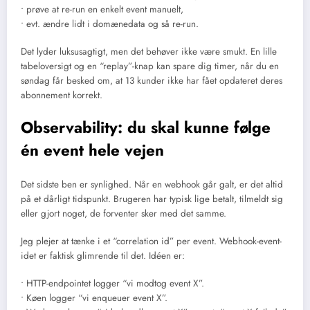
• prøve at re-run en enkelt event manuelt,
• evt. ændre lidt i domænedata og så re-run.
Det lyder luksusagtigt, men det behøver ikke være smukt. En lille
tabeloversigt og en “replay”-knap kan spare dig timer, når du en
søndag får besked om, at 13 kunder ikke har fået opdateret deres
abonnement korrekt.
Observability: du skal kunne følge
én event hele vejen
Det sidste ben er synlighed. Når en webhook går galt, er det altid
på et dårligt tidspunkt. Brugeren har typisk lige betalt, tilmeldt sig
eller gjort noget, de forventer sker med det samme.
Jeg plejer at tænke i et “correlation id” per event. Webhook-event-
idet er faktisk glimrende til det. Idéen er:
• HTTP-endpointet logger “vi modtog event X”.
• Køen logger “vi enqueuer event X”.