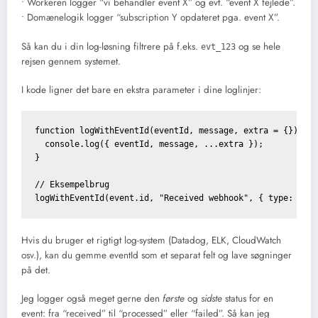
• Workeren logger “vi behandler event X” og evt. “event X fejlede”.
• Domænelogik logger “subscription Y opdateret pga. event X”.
Så kan du i din log-løsning filtrere på f.eks.
og se hele
evt_123
rejsen gennem systemet.
I kode ligner det bare en ekstra parameter i dine loglinjer:
function logWithEventId(eventId, message, extra = {}) {

  console.log({ eventId, message, ...extra });

}

// Eksempelbrug

Hvis du bruger et rigtigt log-system (Datadog, ELK, CloudWatch
osv.), kan du gemme eventId som et separat felt og lave søgninger
på det.
Jeg logger også meget gerne den
første
og
sidste
status for en
event: fra “received” til “processed” eller “failed”. Så kan jeg