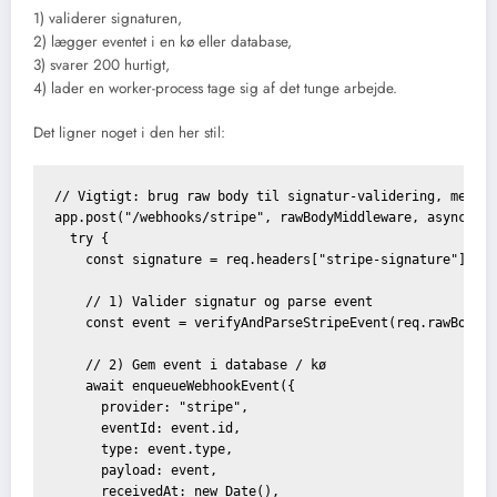
1) validerer signaturen,
2) lægger eventet i en kø eller database,
3) svarer 200 hurtigt,
4) lader en worker-process tage sig af det tunge arbejde.
Det ligner noget i den her stil:
// Vigtigt: brug raw body til signatur-validering, mere o
app.post("/webhooks/stripe", rawBodyMiddleware, async (re
  try {

    const signature = req.headers["stripe-signature"]; //
    // 1) Valider signatur og parse event

    const event = verifyAndParseStripeEvent(req.rawBody, 
    // 2) Gem event i database / kø

    await enqueueWebhookEvent({

      provider: "stripe",

      eventId: event.id,

      type: event.type,

      payload: event,

      receivedAt: new Date(),
