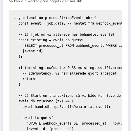
Så kan din worker gøre noget i den her stil:
async function processStripeEvent(job) {

  const event = job.data; // hentet fra webhook_events

  // 1) Tjek om vi allerede har behandlet eventet

  const existing = await db.query(

    "SELECT processed_at FROM webhook_events WHERE id = $
    [event.id]

  );

  if (existing.rowCount > 0 && existing.rows[0].processed
    // Idempotency: vi har allerede gjort arbejdet

    return;

  }

  // 2) Start en transaktion, så vi både kan lave domænea
  await db.tx(async (tx) => {

    await handleStripeEventInDomain(tx, event);

    await tx.query(

      "UPDATE webhook_events SET processed_at = now(), st
      [event.id, "processed"]
