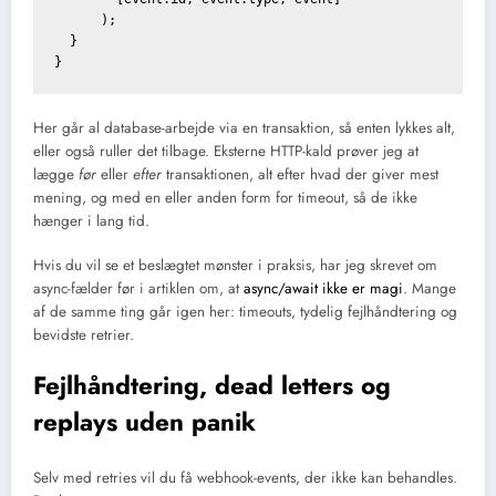
      );

  }

Her går al database-arbejde via en transaktion, så enten lykkes alt,
eller også ruller det tilbage. Eksterne HTTP-kald prøver jeg at
lægge
før
eller
efter
transaktionen, alt efter hvad der giver mest
mening, og med en eller anden form for timeout, så de ikke
hænger i lang tid.
Hvis du vil se et beslægtet mønster i praksis, har jeg skrevet om
async-fælder før i artiklen om, at
async/await ikke er magi
. Mange
af de samme ting går igen her: timeouts, tydelig fejlhåndtering og
bevidste retrier.
Fejlhåndtering, dead letters og
replays uden panik
Selv med retries vil du få webhook-events, der ikke kan behandles.