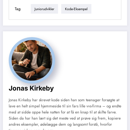
events til en dead-letter queue efter et bestemt antal forsøg. Sørg for synlig
monitoring og et værktøj til manuel genkørsel eller inspektion, så operatører
Tag
Juniorudvikler
Kode-Eksempel
kan rette data og reprocessere uden at skabe dubletter.
Jonas Kirkeby
Jonas Kirkeby har skrevet kode siden han som teenager forsøgte at
lave en helt simpel hjemmeside til sin fars lille vvs-firma – og endte
med at sidde oppe hele natten for at få en knap til at skifte farve.
Siden da har han lært sig det meste ved at prøve sig frem, kopiere
andres eksempler, ødelægge dem og langsomt forstå, hvorfor