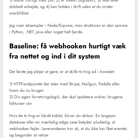
1) svarer hurtigt med 2xx, 2) er sikkert (signatur), 3) ikke laver
dobbelt arbejde, og 4) kan holdes i drift uden at du mister
overblikket.
Jeg viser eksempler i Node/Express, men strukturen er den samme
i Python, .NET, Java eller noget helt fjerde.
Baseline: få webhooken hurtigt væk
fra nettet og ind i dit system
Det første jeg plejer at gøre, er at skille to ting ad i hovedet:
1) HTTP-endpointet der taler med Stripe, Mailgun, Paddle eller
hvem du nu bruger.
2) Din egen forretningslogik, der skal opdatere ordrer, brugere,
fakturaer osv.
Hvis de to ting er hårdt koblet, bliver du sårbar. En langsom
database eller en mærkelig edge case betyder pludselig, at
webhooken fejler. Leverandøren tror så, at du ikke har fået eventet,
og begynder at retrye.