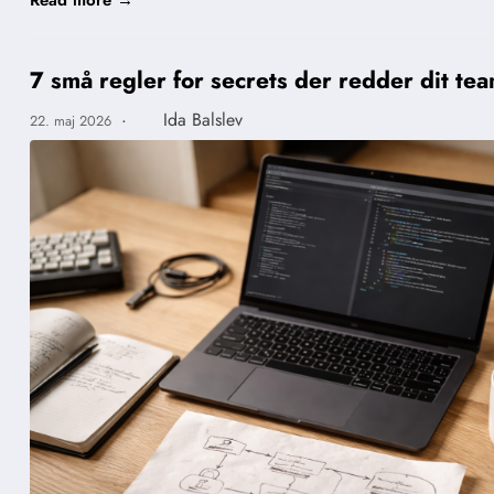
Read more →
7 små regler for secrets der redder dit tea
·
Ida Balslev
22. maj 2026