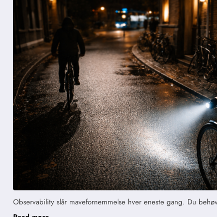
Observability slår mavefornemmelse hver eneste gang. Du behøver 