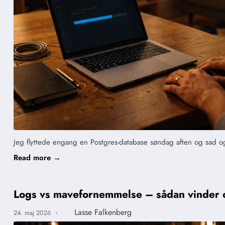
Jeg flyttede engang en Postgres-database søndag aften og sad og
Read more →
Logs vs mavefornemmelse – sådan vinder o
·
Lasse Falkenberg
24. maj 2026