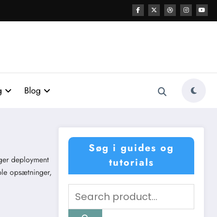
g
Blog
Søg i guides og
ager deployment
tutorials
ple opsætninger,