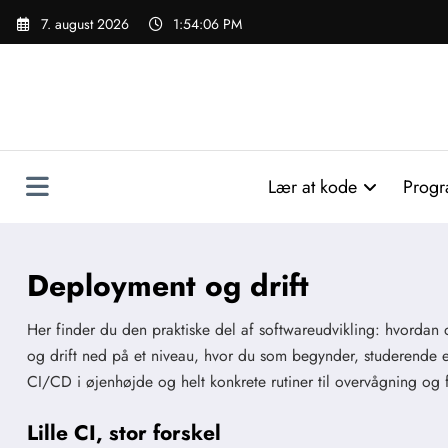
Videre
7. august 2026
1:54:07 PM
til
indhold
Lær at kode
Progr
Deployment og drift
Her finder du den praktiske del af softwareudvikling: hvordan
og drift ned på et niveau, hvor du som begynder, studerende el
CI/CD i øjenhøjde og helt konkrete rutiner til overvågning og f
Lille CI, stor forskel