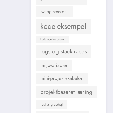
jwt og sessions
kode-eksempel
kodeinterview-øvelser
logs og stacktraces
miljøvariabler
mini-projekt-skabelon
projektbaseret læring
rest vs graphql