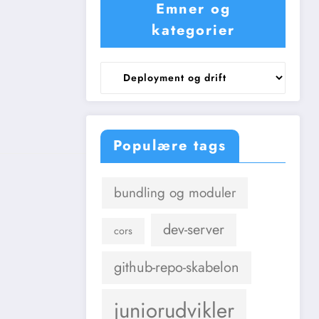
Emner og
kategorier
Emner
og
kategorier
Populære tags
bundling og moduler
dev-server
cors
github-repo-skabelon
juniorudvikler