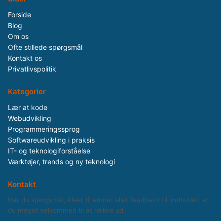
Forside
Blog
Om os
Ofte stillede spørgsmål
Kontakt os
Privatlivspolitik
Kategorier
Lær at kode
Webudvikling
Programmeringssprog
Softwareudvikling i praksis
IT- og teknologiforståelse
Værktøjer, trends og ny teknologi
Kontakt
Har du spørgsmål, idéer til emner eller feedback til indholdet, er
du meget velkommen til at række ud.