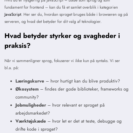
Hvis du er nysgerrig på JavaScript – både som sprog og som
fundament for frontend – kan du få et samlet overblik i kategorien
JavaScript
. Her ser du, hvordan sproget bruges både i browseren og på
serveren, og hvad det betyder for dit valg af teknologier.
Hvad betyder styrker og svagheder i
praksis?
Når vi sammenligner sprog, fokuserer vi ikke kun på syntaks. Vi ser
bl.a. på:
Læringskurve
– hvor hurtigt kan du blive produktiv?
Økosystem
– findes der gode biblioteker, frameworks og
community?
Jobmuligheder
– hvor relevant er sproget på
arbejdsmarkedet?
Værktøjskæde
– hvor let er det at teste, debugge og
drifte kode i sproget?