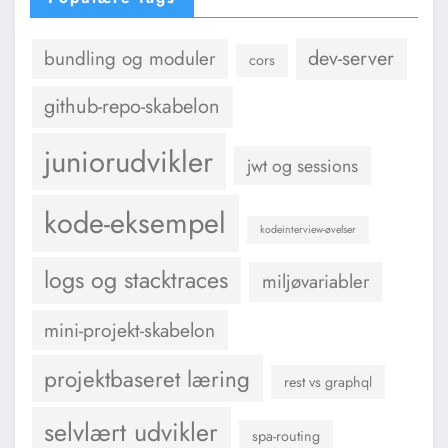
dev-server
bundling og moduler
cors
github-repo-skabelon
juniorudvikler
jwt og sessions
kode-eksempel
kodeinterview-øvelser
logs og stacktraces
miljøvariabler
mini-projekt-skabelon
projektbaseret læring
rest vs graphql
selvlært udvikler
spa-routing