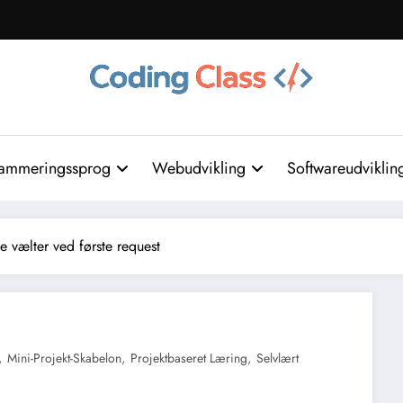
ammeringssprog
Webudvikling
Softwareudviklin
ke vælter ved første request
,
,
,
Mini-Projekt-Skabelon
Projektbaseret Læring
Selvlært