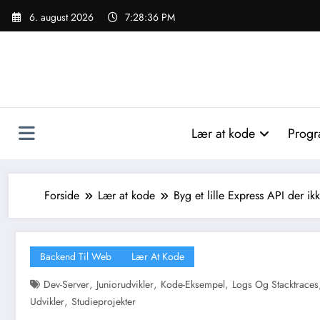
Videre
6. august 2026
7:28:37 PM
til
indhold
Lær at kode
Progr
Forside
Lær at kode
Byg et lille Express API der ik
Backend Til Web
Lær At Kode
,
,
,
Dev-Server
Juniorudvikler
Kode-Eksempel
Logs Og Stacktraces
,
Udvikler
Studieprojekter