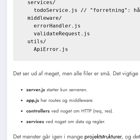
  services/

    todoService.js // "forretning": hå
  middleware/

    errorHandler.js

    validateRequest.js

  utils/

Det ser ud af meget, men alle filer er små. Det vigtige h
server.js
starter kun serveren.
app.js
har routes og middleware.
controllers
ved noget om HTTP (req, res).
services
ved noget om data og regler.
Det mønster går igen i mange
projektstrukturer
, og de