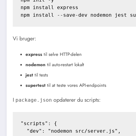
npm install express

Vi bruger:
express
til selve HTTP-delen
nodemon
til auto-restart lokalt
jest
til tests
supertest
til at teste vores API-endpoints
I
opdaterer du scripts:
package.json
"scripts": {

  "dev": "nodemon src/server.js",
