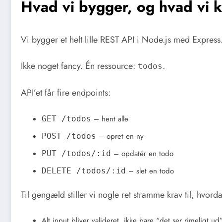
Hvad vi bygger, og hvad vi k
Vi bygger et helt lille REST API i Node.js med Express
Ikke noget fancy. Én ressource:
.
todos
API’et får fire endpoints:
– hent alle
GET /todos
– opret en ny
POST /todos
– opdatér en todo
PUT /todos/:id
– slet en todo
DELETE /todos/:id
Til gengæld stiller vi nogle ret stramme krav til, hvord
Alt input bliver valideret, ikke bare “det ser rimeligt ud”