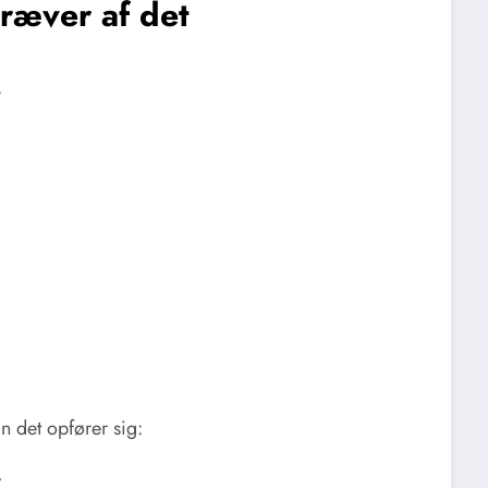
ræver af det
.
an det opfører sig:
.