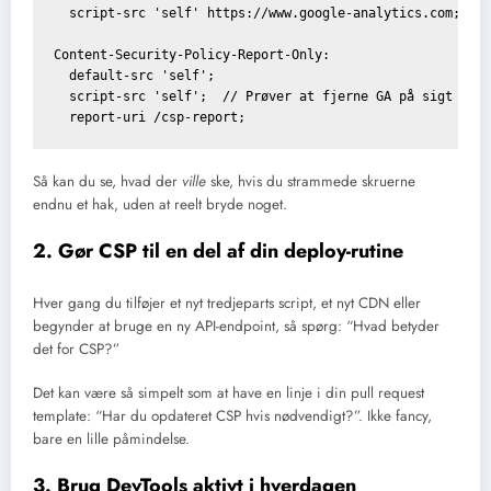
  script-src 'self' https://www.google-analytics.com;

Content-Security-Policy-Report-Only:

  default-src 'self';

  script-src 'self';  // Prøver at fjerne GA på sigt

Så kan du se, hvad der
ville
ske, hvis du strammede skruerne
endnu et hak, uden at reelt bryde noget.
2. Gør CSP til en del af din deploy-rutine
Hver gang du tilføjer et nyt tredjeparts script, et nyt CDN eller
begynder at bruge en ny API-endpoint, så spørg: “Hvad betyder
det for CSP?”
Det kan være så simpelt som at have en linje i din pull request
template: “Har du opdateret CSP hvis nødvendigt?”. Ikke fancy,
bare en lille påmindelse.
3. Brug DevTools aktivt i hverdagen