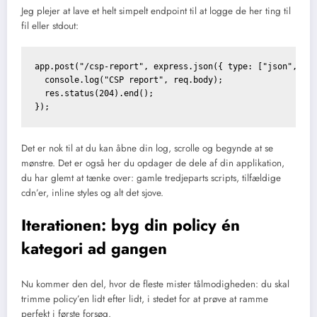
Jeg plejer at lave et helt simpelt endpoint til at logge de her ting til
fil eller stdout:
app.post("/csp-report", express.json({ type: ["json", "ap
  console.log("CSP report", req.body);

  res.status(204).end();

Det er nok til at du kan åbne din log, scrolle og begynde at se
mønstre. Det er også her du opdager de dele af din applikation,
du har glemt at tænke over: gamle tredjeparts scripts, tilfældige
cdn’er, inline styles og alt det sjove.
Iterationen: byg din policy én
kategori ad gangen
Nu kommer den del, hvor de fleste mister tålmodigheden: du skal
trimme policy’en lidt efter lidt, i stedet for at prøve at ramme
perfekt i første forsøg.