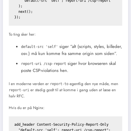
    "default-src 'self'; report-uri /csp-report"

  );

  next();

To ting sker her:
siger “alt (scripts, styles, billeder,
default-src 'self'
osv.) må kun komme fra samme origin som siden”.
siger hvor browseren skal
report-uri /csp-report
poste CSP-violations hen.
I en moderne verden er
egentlig den nye måde, men
report-to
er stadig godt til at komme i gang uden at læse en
report-uri
halv RFC.
Hvis du er på Nginx:
add_header Content-Security-Policy-Report-Only 
