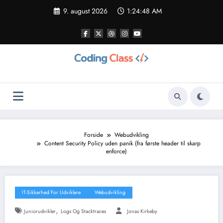
Videre
9. august 2026
1:24:49 AM
til
indhold
Forside
Webudvikling
Content Security Policy uden panik (fra første header til skarp
enforce)
IT-Sikkerhed For Udviklere
Webudvikling
,
Juniorudvikler
Logs Og Stacktraces
Jonas Kirkeby