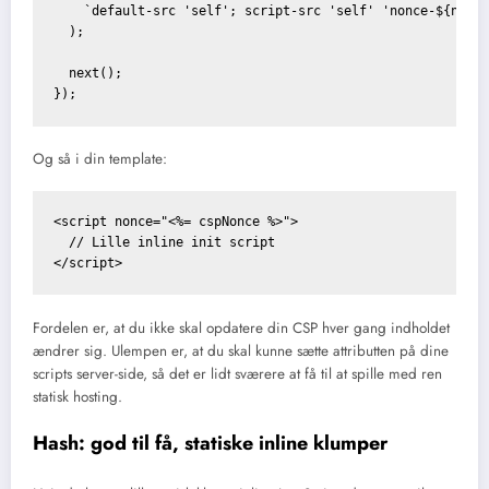
    `default-src 'self'; script-src 'self' 'nonce-${nonce
  );

  next();

Og så i din template:
<script nonce="<%= cspNonce %>">

  // Lille inline init script

Fordelen er, at du ikke skal opdatere din CSP hver gang indholdet
ændrer sig. Ulempen er, at du skal kunne sætte attributten på dine
scripts server-side, så det er lidt sværere at få til at spille med ren
statisk hosting.
Hash: god til få, statiske inline klumper