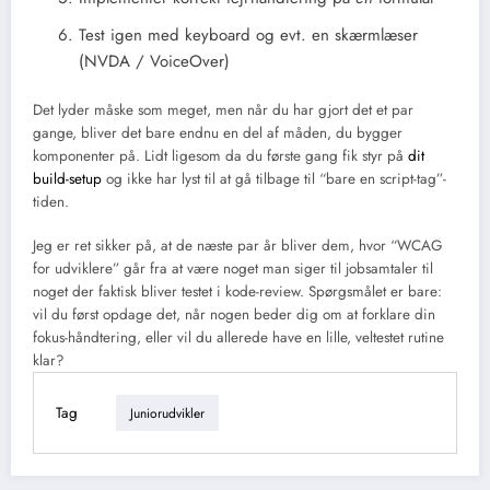
Test igen med keyboard og evt. en skærmlæser
(NVDA / VoiceOver)
Det lyder måske som meget, men når du har gjort det et par
gange, bliver det bare endnu en del af måden, du bygger
komponenter på. Lidt ligesom da du første gang fik styr på
dit
build-setup
og ikke har lyst til at gå tilbage til “bare en script-tag”-
tiden.
Jeg er ret sikker på, at de næste par år bliver dem, hvor “WCAG
for udviklere” går fra at være noget man siger til jobsamtaler til
noget der faktisk bliver testet i kode-review. Spørgsmålet er bare:
vil du først opdage det, når nogen beder dig om at forklare din
fokus-håndtering, eller vil du allerede have en lille, veltestet rutine
klar?
Tag
Juniorudvikler