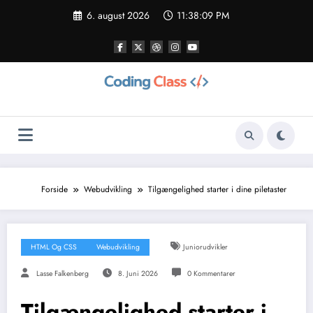
Videre
6. august 2026
11:38:10 PM
til
indhold
Forside
Webudvikling
Tilgængelighed starter i dine piletaster
HTML Og CSS
Webudvikling
Juniorudvikler
Lasse Falkenberg
8. Juni 2026
0 Kommentarer
Tilgængelighed starter i