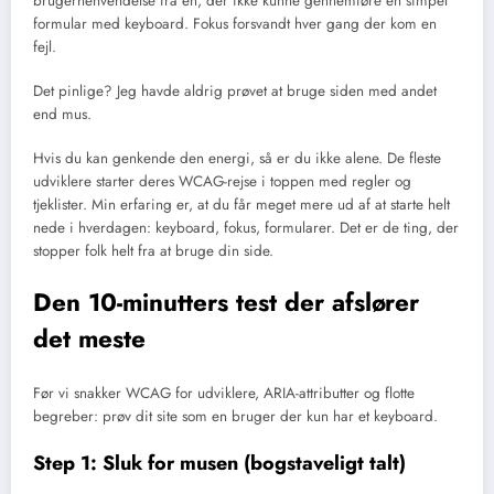
brugerhenvendelse fra en, der ikke kunne gennemføre en simpel
formular med keyboard. Fokus forsvandt hver gang der kom en
fejl.
Det pinlige? Jeg havde aldrig prøvet at bruge siden med andet
end mus.
Hvis du kan genkende den energi, så er du ikke alene. De fleste
udviklere starter deres WCAG-rejse i toppen med regler og
tjeklister. Min erfaring er, at du får meget mere ud af at starte helt
nede i hverdagen: keyboard, fokus, formularer. Det er de ting, der
stopper folk helt fra at bruge din side.
Den 10-minutters test der afslører
det meste
Før vi snakker WCAG for udviklere, ARIA-attributter og flotte
begreber: prøv dit site som en bruger der kun har et keyboard.
Step 1: Sluk for musen (bogstaveligt talt)