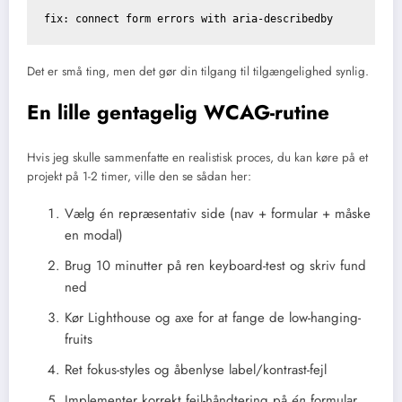
Det er små ting, men det gør din tilgang til tilgængelighed synlig.
En lille gentagelig WCAG-rutine
Hvis jeg skulle sammenfatte en realistisk proces, du kan køre på et
projekt på 1-2 timer, ville den se sådan her:
Vælg én repræsentativ side (nav + formular + måske
en modal)
Brug 10 minutter på ren keyboard-test og skriv fund
ned
Kør Lighthouse og axe for at fange de low-hanging-
fruits
Ret fokus-styles og åbenlyse label/kontrast-fejl
Implementer korrekt fejl-håndtering på
én
formular