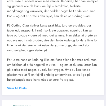
enkel side til at dele noter med venner. Undervejs har han kæmpet
sig gennem alle de klassiske fejl – semikolon, forkerte
indrykninger og variabler, der hedder noget helt andet end man
tror – og det er præcis den rejse, han deler på Coding Class.
På Coding Class skriver Lasse praktiske, jordnære guides, der
tager udgangspunkt i små, konkrete opgaver: noget du kan se,
teste og bygge videre på med det samme. Han elsker at bryde en
opgave ned i små bidder, vise den fulde kode og forklare linje for
linje, hvad der sker – inklusive de typiske bugs, du med stor
sandsynlighed også støder på.
For Lasse handler kodning ikke om flotte titler eller store ord, men
om følelsen af at få noget til at virke – og om at du som læser kan
gå derfra med noget, du selv har bygget. Hvis du kan kende
glæden ved at få en fejl til endelig at forsvinde, er du lige på
bølgelængde med hans måde at lære fra sig på.
View All Posts