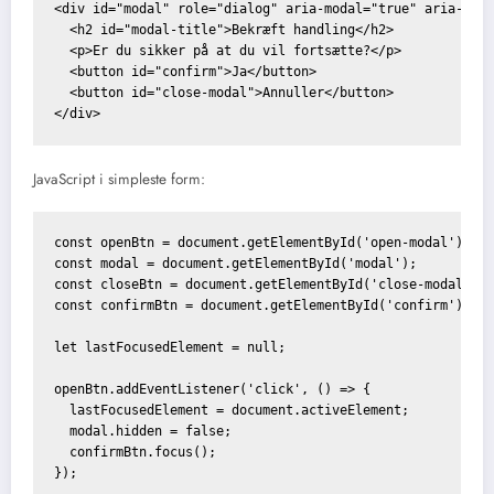
<div id="modal" role="dialog" aria-modal="true" aria-labe
  <h2 id="modal-title">Bekræft handling</h2>

  <p>Er du sikker på at du vil fortsætte?</p>

  <button id="confirm">Ja</button>

  <button id="close-modal">Annuller</button>

JavaScript i simpleste form:
const openBtn = document.getElementById('open-modal');

const modal = document.getElementById('modal');

const closeBtn = document.getElementById('close-modal');

const confirmBtn = document.getElementById('confirm');

let lastFocusedElement = null;

openBtn.addEventListener('click', () => {

  lastFocusedElement = document.activeElement;

  modal.hidden = false;

  confirmBtn.focus();

});
