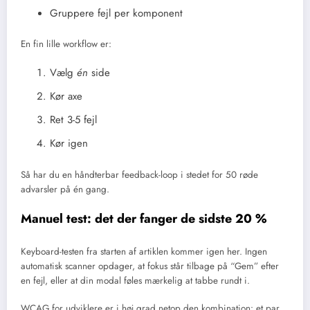
Gruppere fejl per komponent
En fin lille workflow er:
Vælg
én
side
Kør axe
Ret 3-5 fejl
Kør igen
Så har du en håndterbar feedback-loop i stedet for 50 røde
advarsler på én gang.
Manuel test: det der fanger de sidste 20 %
Keyboard-testen fra starten af artiklen kommer igen her. Ingen
automatisk scanner opdager, at fokus står tilbage på “Gem” efter
en fejl, eller at din modal føles mærkelig at tabbe rundt i.
WCAG for udviklere er i høj grad netop den kombination: et par