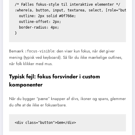
/* Fælles fokus-style til interaktive elementer */

:where(a, button, input, textarea, select, [role="button"
  outline: 2px solid #0f766e;

  outline-offset: 2px;

  border-radius: 4px;

Bemærk
: den viser kun fokus, når det giver
:focus-visible
mening (typisk ved keyboard). Så får du ikke mærkelige outlines,
når folk klikker med mus.
Typisk fejl: fokus forsvinder i custom
komponenter
Når du bygger “pæne” knapper af divs, ikoner og spans, glemmer
du ofte at de ikke er fokuserbare.
<div class="button">Gem</div>  