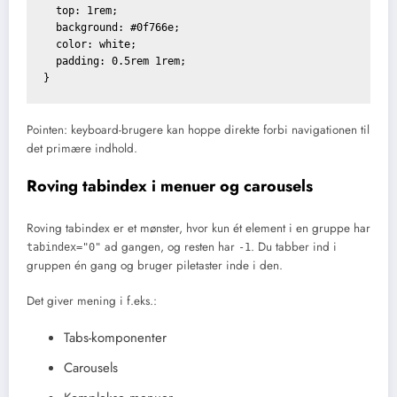
  top: 1rem;

  background: #0f766e;

  color: white;

  padding: 0.5rem 1rem;

Pointen: keyboard-brugere kan hoppe direkte forbi navigationen til
det primære indhold.
Roving tabindex i menuer og carousels
Roving tabindex er et mønster, hvor kun ét element i en gruppe har
ad gangen, og resten har
. Du tabber ind i
tabindex="0"
-1
gruppen én gang og bruger piletaster inde i den.
Det giver mening i f.eks.:
Tabs-komponenter
Carousels