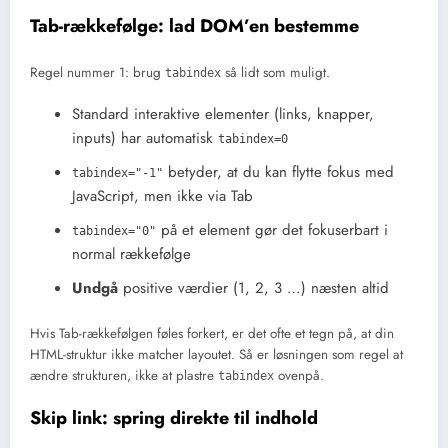
Tab-rækkefølge: lad DOM’en bestemme
Regel nummer 1: brug
så lidt som muligt.
tabindex
Standard interaktive elementer (links, knapper,
inputs) har automatisk
tabindex=0
betyder, at du kan flytte fokus med
tabindex="-1"
JavaScript, men ikke via Tab
på et element gør det fokuserbart i
tabindex="0"
normal rækkefølge
Undgå
positive værdier (1, 2, 3 …) næsten altid
Hvis Tab-rækkefølgen føles forkert, er det ofte et tegn på, at din
HTML-struktur ikke matcher layoutet. Så er løsningen som regel at
ændre strukturen, ikke at plastre
ovenpå.
tabindex
Skip link: spring direkte til indhold