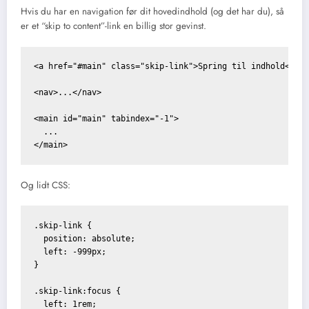
Hvis du har en navigation før dit hovedindhold (og det har du), så
er et “skip to content”-link en billig stor gevinst.
<a href="#main" class="skip-link">Spring til indhold</a>

<nav>...</nav>

<main id="main" tabindex="-1">

  ...

Og lidt CSS:
.skip-link {

  position: absolute;

  left: -999px;

}

.skip-link:focus {

  left: 1rem;
