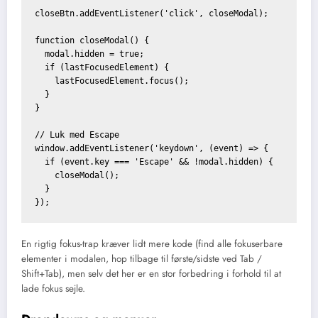
closeBtn.addEventListener('click', closeModal);

function closeModal() {

  modal.hidden = true;

  if (lastFocusedElement) {

    lastFocusedElement.focus();

  }

}

// Luk med Escape

window.addEventListener('keydown', (event) => {

  if (event.key === 'Escape' && !modal.hidden) {

    closeModal();

  }

En rigtig fokus-trap kræver lidt mere kode (find alle fokuserbare
elementer i modalen, hop tilbage til første/sidste ved Tab /
Shift+Tab), men selv det her er en stor forbedring i forhold til at
lade fokus sejle.