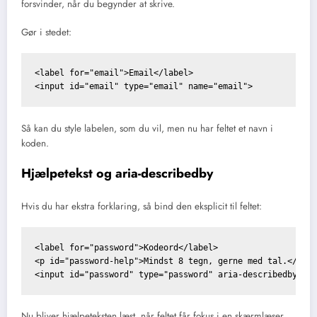
forsvinder, når du begynder at skrive.
Gør i stedet:
<label for="email">Email</label>

Så kan du style labelen, som du vil, men nu har feltet et navn i
koden.
Hjælpetekst og aria-describedby
Hvis du har ekstra forklaring, så bind den eksplicit til feltet:
<label for="password">Kodeord</label>

<p id="password-help">Mindst 8 tegn, gerne med tal.</p>

Nu bliver hjælpeteksten læst, når feltet får fokus i en skærmlæser.