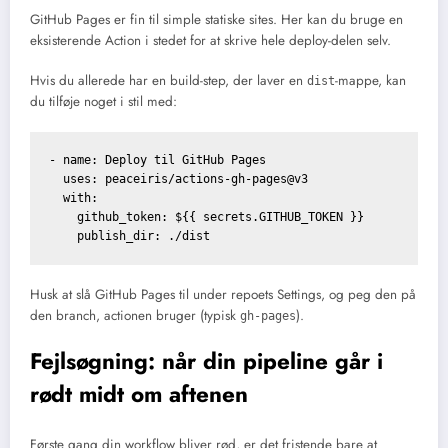
GitHub Pages er fin til simple statiske sites. Her kan du bruge en
eksisterende Action i stedet for at skrive hele deploy-delen selv.
Hvis du allerede har en build-step, der laver en
-mappe, kan
dist
du tilføje noget i stil med:
- name: Deploy til GitHub Pages

  uses: peaceiris/actions-gh-pages@v3

  with:

    github_token: ${{ secrets.GITHUB_TOKEN }}

Husk at slå GitHub Pages til under repoets Settings, og peg den på
den branch, actionen bruger (typisk
).
gh-pages
Fejlsøgning: når din pipeline går i
rødt midt om aftenen
Første gang din workflow bliver rød, er det fristende bare at