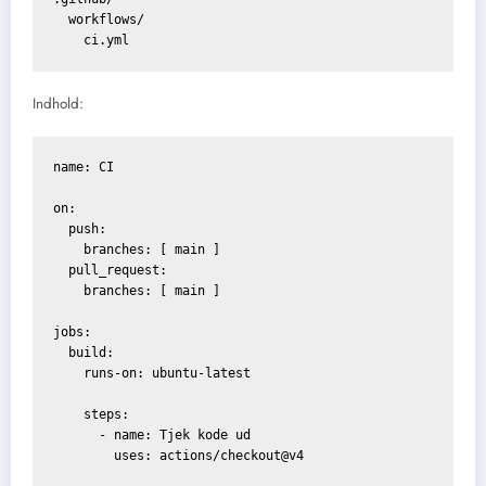
  workflows/

Indhold:
name: CI

on:

  push:

    branches: [ main ]

  pull_request:

    branches: [ main ]

jobs:

  build:

    runs-on: ubuntu-latest

    steps:

      - name: Tjek kode ud

        uses: actions/checkout@v4
