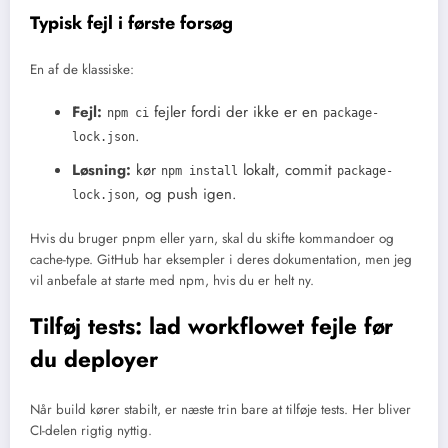
Typisk fejl i første forsøg
En af de klassiske:
Fejl:
fejler fordi der ikke er en
npm ci
package-
.
lock.json
Løsning:
kør
lokalt, commit
npm install
package-
, og push igen.
lock.json
Hvis du bruger pnpm eller yarn, skal du skifte kommandoer og
cache-type. GitHub har eksempler i deres dokumentation, men jeg
vil anbefale at starte med npm, hvis du er helt ny.
Tilføj tests: lad workflowet fejle før
du deployer
Når build kører stabilt, er næste trin bare at tilføje tests. Her bliver
CI-delen rigtig nyttig.