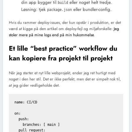
din app bygger til
eller noget helt tredje.
build
Løsning: tjek
eller bundler-config.
package.json
Hvis du rammer deploy-issues, der kun opstår i produktion, er det
værd at kigge på den artikel om deploy-fejl og miljøforskelle:
Jeg
stoler mere på mine logs end på min hukommelse
.
Et lille “best practice” workflow du
kan kopiere fra projekt til projekt
Når jeg starter et nyt lille webprojekt, ender jeg ret hurtigt med
noget i den her stil. Det er ikke perfekt, men det er simpelt nok til,
at jeg gider vedligeholde det.
name: CI/CD

on:

  push:

    branches: [ main ]

  pull_request:
