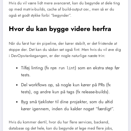
Hvis du vil være lidt mere avanceret, kan du begynde at dele ting
op med matrix-builds, cache af build-output osv., men så er du
også et godt stykke forbi “begynder”.
Hvor du kan bygge videre herfra
Når du først har én pipeline, der kører stabilt, er det fristende at
stoppe der. Det kan du sådan set også fint. Men hvis du vil øve dig
i DevOps-tankegangen, er der nogle naturlige næste trin:
Tilføj linting (fx
) som en ekstra step før
npm run lint
tests.
Del workflows op, så nogle kun kører på PRs (fx
tests), og andre kun på tags (fx release-builds).
Byg små tjeklister til dine projekter, som du altid
kører igennem, inden du kalder noget “færdigt”.
Hvis du kommer dertil, hvor du har flere services, backend,
database og det hele, kan du begynde at lege med flere jobs,