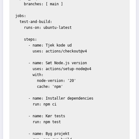
    branches: [ main ]

jobs:

  test-and-build:

    runs-on: ubuntu-latest

    steps:

      - name: Tjek kode ud

        uses: actions/checkout@v4

      - name: Sæt Node.js version

        uses: actions/setup-node@v4

        with:

          node-version: '20'

          cache: 'npm'

      - name: Installer dependencies

        run: npm ci

      - name: Kør tests

        run: npm test

      - name: Byg projekt
