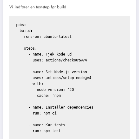
Vi indfører en test-step før build:
jobs:

  build:

    runs-on: ubuntu-latest

    steps:

      - name: Tjek kode ud

        uses: actions/checkout@v4

      - name: Sæt Node.js version

        uses: actions/setup-node@v4

        with:

          node-version: '20'

          cache: 'npm'

      - name: Installer dependencies

        run: npm ci

      - name: Kør tests

        run: npm test
