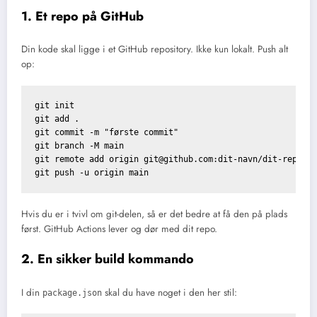
1. Et repo på GitHub
Din kode skal ligge i et GitHub repository. Ikke kun lokalt. Push alt
op:
git init

git add .

git commit -m "første commit"

git branch -M main

git remote add origin git@github.com:dit-navn/dit-repo.gi
Hvis du er i tvivl om git-delen, så er det bedre at få den på plads
først. GitHub Actions lever og dør med dit repo.
2. En sikker build kommando
I din
skal du have noget i den her stil:
package.json