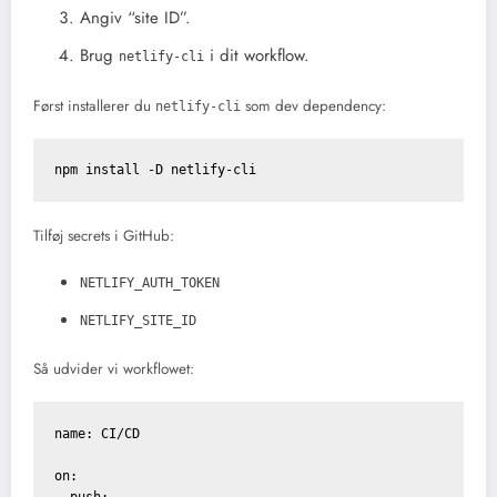
Angiv “site ID”.
Brug
i dit workflow.
netlify-cli
Først installerer du
som dev dependency:
netlify-cli
Tilføj secrets i GitHub:
NETLIFY_AUTH_TOKEN
NETLIFY_SITE_ID
Så udvider vi workflowet:
name: CI/CD

on:

  push:
