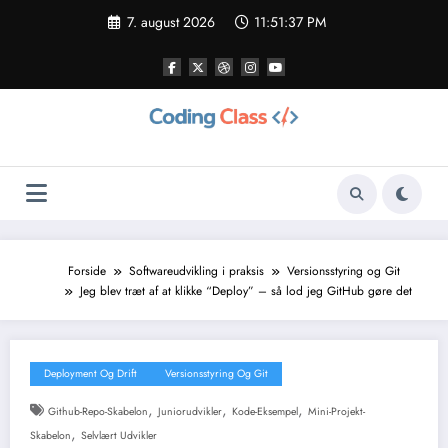
Videre
7. august 2026
11:51:38 PM
til
indhold
Forside
Softwareudvikling i praksis
Versionsstyring og Git
Jeg blev træt af at klikke “Deploy” – så lod jeg GitHub gøre det
Deployment Og Drift
Versionsstyring Og Git
,
,
,
Github-Repo-Skabelon
Juniorudvikler
Kode-Eksempel
Mini-Projekt-
,
Skabelon
Selvlært Udvikler