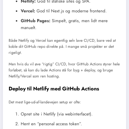
Netlify:
God til statiske sites og SPA.
Vercel:
God til Next.js og moderne frontend.
GitHub Pages:
Simpelt, gratis, men lidt mere
manuelt.
Både Netlify og Vercel kan egentlig selv lave CI/CD, bare ved at
koble dit GitHub repo direkte på. I mange små projekter er det
rigeligt.
Men hvis du vil øve “rigtig” CI/CD, hvor GitHub Actions styrer hele
forløbet, så kan du lade Actions stå for byg + deploy, og bruge
Netlify/Vercel som ren hosting.
Deploy til Netlify med GitHub Actions
Det mest lige-ud-af-landevejen setup er ofte:
Opret site i Netlify (via webinterfacet).
Hent en “personal access token”.