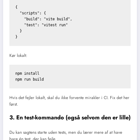
{

  "scripts": {

    "build": "vite build",

    "test": "vitest run"

  }

Kør lokalt:
npm install

Hvis det fejler lokalt, skal du ikke forvente mirakler i CI. Fix det her
først.
3. En test-kommando (også selvom den er lille)
Du kan sagtens starte uden tests, men du lærer mere af at have
bare én test, der kan fejle.