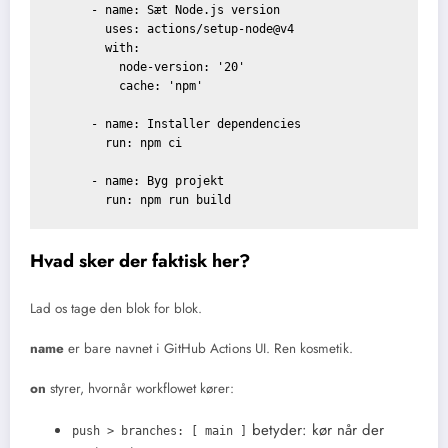
      - name: Sæt Node.js version

        uses: actions/setup-node@v4

        with:

          node-version: '20'

          cache: 'npm'

      - name: Installer dependencies

        run: npm ci

      - name: Byg projekt

Hvad sker der faktisk her?
Lad os tage den blok for blok.
name
er bare navnet i GitHub Actions UI. Ren kosmetik.
on
styrer, hvornår workflowet kører:
betyder: kør når der
push > branches: [ main ]