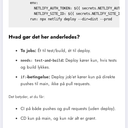
        env:

          NETLIFY_AUTH_TOKEN: ${{ secrets.NETLIFY_AUTH_TO
          NETLIFY_SITE_ID: ${{ secrets.NETLIFY_SITE_ID }}
Hvad gør det her anderledes?
To jobs:
Ét til test/build, ét til deploy.
:
Deploy kører kun, hvis tests
needs: test-and-build
og build lykkes.
-betingelse:
Deploy job’et kører kun på direkte
if:
pushes til main, ikke på pull requests.
Det betyder, at du får:
CI på både pushes og pull requests (uden deploy).
CD kun på main, og kun når alt er grønt.