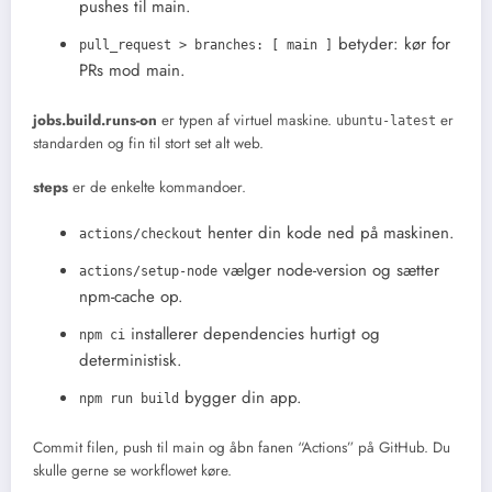
pushes til main.
betyder: kør for
pull_request > branches: [ main ]
PRs mod main.
jobs.build.runs-on
er typen af virtuel maskine.
er
ubuntu-latest
standarden og fin til stort set alt web.
steps
er de enkelte kommandoer.
henter din kode ned på maskinen.
actions/checkout
vælger node-version og sætter
actions/setup-node
npm-cache op.
installerer dependencies hurtigt og
npm ci
deterministisk.
bygger din app.
npm run build
Commit filen, push til main og åbn fanen “Actions” på GitHub. Du
skulle gerne se workflowet køre.