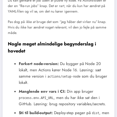
Du kan genkøre et job uden at pushe ny kode. På Actions-siden er
der en “Re-run jobs” knap. Det er rart, når du kun har ændret på
YAML-filen og vil se, om det nu kører igennem.
Pas dog på ikke at bruge det som “jeg håber det virker nu”-knap.
Hvis du ikke har ændret noget relevant, vil den jo fejle på samme
måde.
Nogle meget almindelige begynderslag i
hovedet
Forkert node-version:
Du bygger på Node 20
lokalt, men Actions kører Node 16. Løsning: sæt
samme version i
som du bruger
actions/setup-node
lokalt.
Manglende env vars i CI:
Din app bruger
, men du har ikke sat den i
process.env.API_URL
GitHub. Løsning: brug repository variables/secrets.
Sti til build-output:
Deploy-step peger på
, men
dist