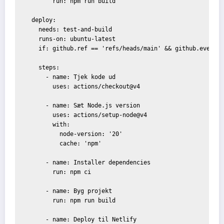
        run: npm run build

  deploy:

    needs: test-and-build

    runs-on: ubuntu-latest

    if: github.ref == 'refs/heads/main' && github.event_n
    steps:

      - name: Tjek kode ud

        uses: actions/checkout@v4

      - name: Sæt Node.js version

        uses: actions/setup-node@v4

        with:

          node-version: '20'

          cache: 'npm'

      - name: Installer dependencies

        run: npm ci

      - name: Byg projekt

        run: npm run build

      - name: Deploy til Netlify
