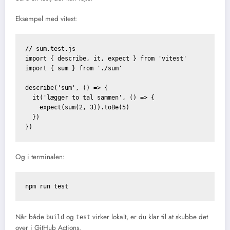
Eksempel med vitest:
// sum.test.js

import { describe, it, expect } from 'vitest'

import { sum } from './sum'

describe('sum', () => {

  it('lægger to tal sammen', () => {

    expect(sum(2, 3)).toBe(5)

  })

Og i terminalen:
Når både
og
virker lokalt, er du klar til at skubbe det
build
test
over i GitHub Actions.