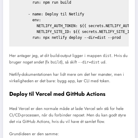
        run: npm run build

      - name: Deploy til Netlify

        env:

          NETLIFY_AUTH_TOKEN: ${{ secrets.NETLIFY_AUTH_TO
          NETLIFY_SITE_ID: ${{ secrets.NETLIFY_SITE_ID }}
Her antager jeg, at dit build-output ligger i mappen
. Hvis du
dist
bruger noget andet (fx
), så skift
ud.
build
--dir=dist
Netlify-dokumentationen har lidt mere om det her mønster, men i
virkeligheden er det bare: bygg app, kør CLI med token.
Deploy til Vercel med GitHub Actions
Med Vercel er den normale måde at lade Vercel selv stå for hele
CI/CD-processen, når du forbinder repoet. Men du kan godt styre
det via GitHub Actions, hvis du vil have ét samlet flow.
Grundideen er den samme: