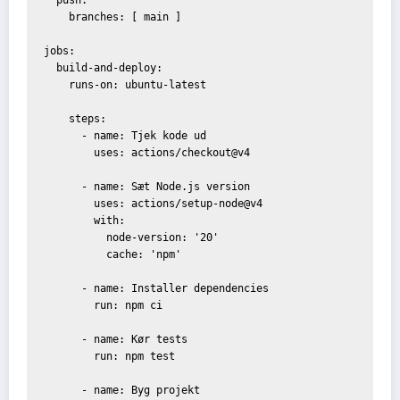
    branches: [ main ]

jobs:

  build-and-deploy:

    runs-on: ubuntu-latest

    steps:

      - name: Tjek kode ud

        uses: actions/checkout@v4

      - name: Sæt Node.js version

        uses: actions/setup-node@v4

        with:

          node-version: '20'

          cache: 'npm'

      - name: Installer dependencies

        run: npm ci

      - name: Kør tests

        run: npm test

      - name: Byg projekt
