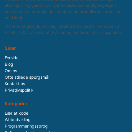
eksempler og guides, der gør tekniske emner tilgængelige –
uanset om du er begynder, studerende eller allerede arbejder
med kode.
Målet er at give dig en rolig, struktureret vej ind i verdenen af
HTML, CSS, JavaScript, Python og moderne udviklingspraksis.
Sider
Forside
Blog
Om os
Ofte stillede spørgsmål
Kontakt os
Privatlivspolitik
Kategorier
Lær at kode
Webudvikling
Programmeringssprog