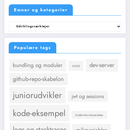
Emner og kategorier
Emner
og
kategorier
Populære tags
dev-server
bundling og moduler
cors
github-repo-skabelon
juniorudvikler
jwt og sessions
kode-eksempel
kodeinterview-øvelser
logs og stacktraces
miljøvariabler