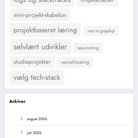
mini-projekt-skabelon
projektbaseret læring
rest vs graphql
selvlært udvikler
spa-routing
studieprojekter
vercel-hosting
vælg tech-stack
Arkiver
august 2026
juli 2026